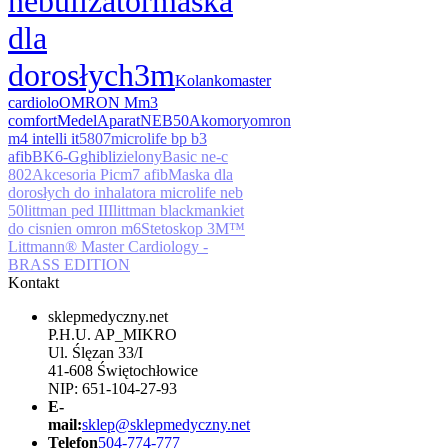
nebulizator
maska
dla
dorosłych
3m
Kolanko
master
cardiolo
OMRON M
m3
comfort
Medel
Aparat
NEB50A
komory
omron
m4 intelli it
5807
microlife bp b3
afib
BK6-G
ghibli
zielony
Basic ne-c
802
Akcesoria Pic
m7 afib
Maska dla
dorosłych do inhalatora microlife neb
50
littman ped III
littman black
mankiet
do cisnien omron m6
Stetoskop 3M™
Littmann® Master Cardiology -
BRASS EDITION
Kontakt
sklepmedyczny.net
P.H.U. AP_MIKRO
Ul. Ślęzan 33/I
41-608 Świętochłowice
NIP: 651-104-27-93
E-
mail:
sklep@sklepmedyczny.net
Telefon
504-774-777