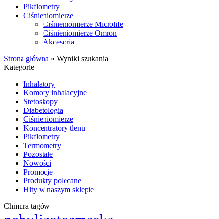
Pikflometry
Ciśnieniomierze
Ciśnieniomierze Microlife
Ciśnieniomierze Omron
Akcesoria
Strona główna
»
Wyniki szukania
Kategorie
Inhalatory
Komory inhalacyjne
Stetoskopy
Diabetologia
Ciśnieniomierze
Koncentratory tlenu
Pikflometry
Termometry
Pozostałe
Nowości
Promocje
Produkty polecane
Hity w naszym sklepie
Chmura tagów