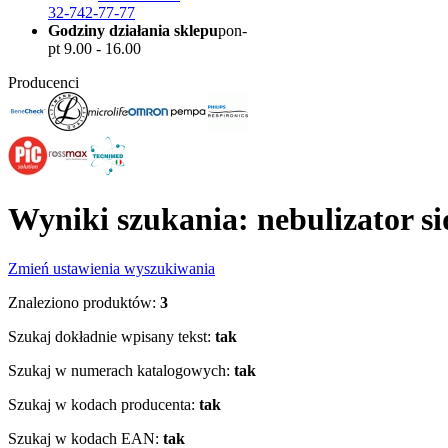
32-742-77-77
Godziny działania sklepu
pon-
pt 9.00 - 16.00
Producenci
Wyniki szukania: nebulizator si
Zmień ustawienia wyszukiwania
Znaleziono produktów:
3
Szukaj dokładnie wpisany tekst:
tak
Szukaj w numerach katalogowych:
tak
Szukaj w kodach producenta:
tak
Szukaj w kodach EAN:
tak