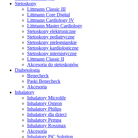
Stetoskopy
Littmann Classic III
Littmann Core Digital
Littmann Cardiology IV
Littmann Master Cardiology
Stetoskopy elektroniczne
Stetoskopy pediatryczne
Stetoskopy pielęgniarskie
Stetoskopy kardiologiczne
Stetoskopy internistyczne
Littmann Classic II
Akcesoria do stetoskopów
Diabetologia
Benecheck
Paski Benecheck
Akcesoria
Inhalatory
Inhalatory Microlife
Inhalatory Omron
Inhalatory Philips
Inhalatory dla dzieci
Inhalatory Pempa
Inhalatory Rossmax
Akcesoria
Inhalatory PiC Solution