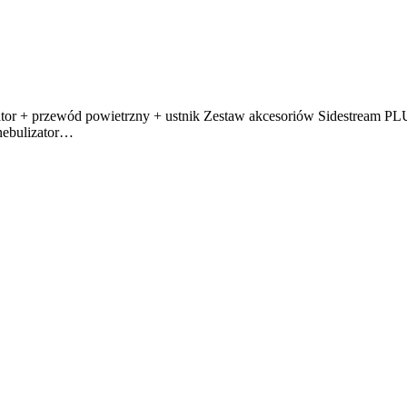
ator + przewód powietrzny + ustnik Zestaw akcesoriów Sidestream PLU
nebulizator…