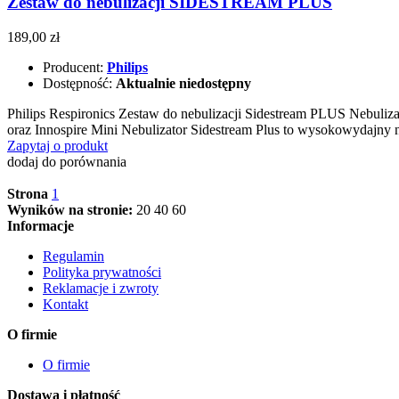
Zestaw do nebulizacji SIDESTREAM PLUS
189,00 zł
Producent:
Philips
Dostępność:
Aktualnie niedostępny
Philips Respironics Zestaw do nebulizacji Sidestream PLUS Nebuliz
oraz Innospire Mini Nebulizator Sidestream Plus to wysokowydajny 
Zapytaj o produkt
dodaj do porównania
Strona
1
Wyników na stronie:
20
40
60
Informacje
Regulamin
Polityka prywatności
Reklamacje i zwroty
Kontakt
O firmie
O firmie
Dostawa i płatność