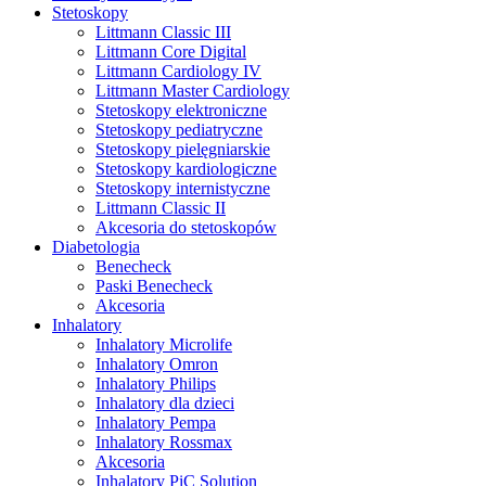
Stetoskopy
Littmann Classic III
Littmann Core Digital
Littmann Cardiology IV
Littmann Master Cardiology
Stetoskopy elektroniczne
Stetoskopy pediatryczne
Stetoskopy pielęgniarskie
Stetoskopy kardiologiczne
Stetoskopy internistyczne
Littmann Classic II
Akcesoria do stetoskopów
Diabetologia
Benecheck
Paski Benecheck
Akcesoria
Inhalatory
Inhalatory Microlife
Inhalatory Omron
Inhalatory Philips
Inhalatory dla dzieci
Inhalatory Pempa
Inhalatory Rossmax
Akcesoria
Inhalatory PiC Solution