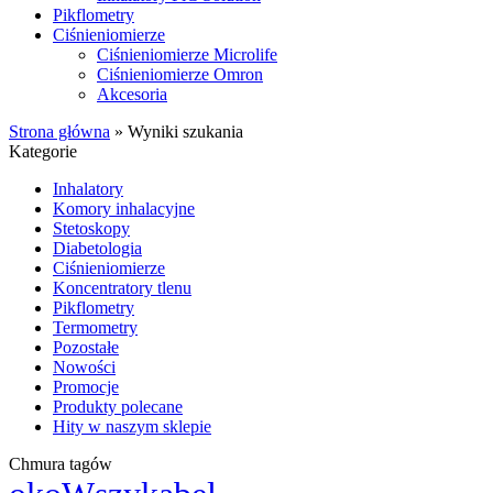
Pikflometry
Ciśnieniomierze
Ciśnieniomierze Microlife
Ciśnieniomierze Omron
Akcesoria
Strona główna
»
Wyniki szukania
Kategorie
Inhalatory
Komory inhalacyjne
Stetoskopy
Diabetologia
Ciśnieniomierze
Koncentratory tlenu
Pikflometry
Termometry
Pozostałe
Nowości
Promocje
Produkty polecane
Hity w naszym sklepie
Chmura tagów