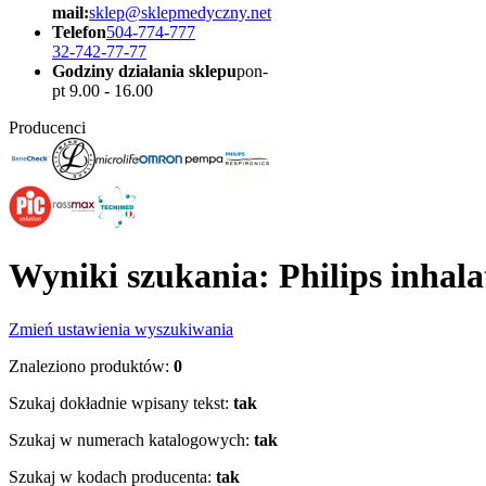
mail:
sklep@sklepmedyczny.net
Telefon
504-774-777
32-742-77-77
Godziny działania sklepu
pon-
pt 9.00 - 16.00
Producenci
Wyniki szukania: Philips inhala
Zmień ustawienia wyszukiwania
Znaleziono produktów:
0
Szukaj dokładnie wpisany tekst:
tak
Szukaj w numerach katalogowych:
tak
Szukaj w kodach producenta:
tak