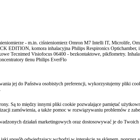
ieniomierze - m.in. ciśnieniomierz Omron M7 Intelli IT, Microlife, Omr
K EDITION, komora inhalacyjna Philips Respironics Optichamber, inhal
tykowe Tecnimed Visiofocus 06400 - bezkontaktowe, pikflometry. Inha
ncentratory tlenu Philips EverFlo
sowania jej do Państwa osobistych preferencji, wykorzystujemy pliki 
.
y. Są to między innymi pliki cookie pozwalające pamiętać użytkownika
ealizacji zamówienia, a także pomoc w rozwiązywaniu problemów z zabe
wadzonych działań marketingowych oraz dostosowywać je do Twoich po
 jaki sposób odwiedzający wchodzi w interakcję ze sklepem, poprzez a