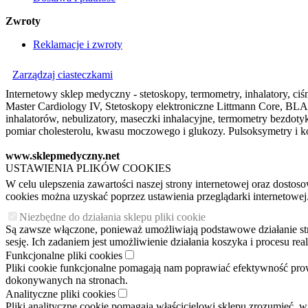
Zwroty
Reklamacje i zwroty
Zarządzaj ciasteczkami
Internetowy sklep medyczny - stetoskopy, termometry, inhalatory, ciśn
Master Cardiology IV, Stetoskopy elektroniczne Littmann Core, BLAC
inhalatorów, nebulizatory, maseczki inhalacyjne, termometry bezdo
pomiar cholesterolu, kwasu moczowego i glukozy. Pulsoksymetry i ko
www.sklepmedyczny.net
USTAWIENIA PLIKÓW COOKIES
W celu ulepszenia zawartości naszej strony internetowej oraz dosto
cookies można uzyskać poprzez ustawienia przeglądarki internetowej
Niezbędne do działania sklepu pliki cookie
Są zawsze włączone, ponieważ umożliwiają podstawowe działanie stron
sesję. Ich zadaniem jest umożliwienie działania koszyka i procesu r
Funkcjonalne pliki cookies
Pliki cookie funkcjonalne pomagają nam poprawiać efektywność pro
dokonywanych na stronach.
Analityczne pliki cookies
Pliki analityczne cookie pomagają właścicielowi sklepu zrozumieć, w