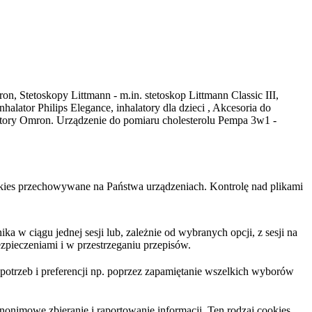
on, Stetoskopy Littmann - m.in. stetoskop Littmann Classic III,
ator Philips Elegance, inhalatory dla dzieci , Akcesoria do
latory Omron. Urządzenie do pomiaru cholesterolu Pempa 3w1 -
cookies przechowywane na Państwa urządzeniach. Kontrolę nad plikami
 w ciągu jednej sesji lub, zależnie od wybranych opcji, z sesji na
zpieczeniami i w przestrzeganiu przepisów.
trzeb i preferencji np. poprzez zapamiętanie wszelkich wyborów
nonimowe zbieranie i raportowanie informacji. Ten rodzaj cookies