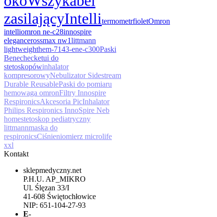
oko
Wszy
kabel
zasilający
Intelli
termometr
fiolet
Omron
intelli
omron ne-c28
innospire
elegance
rossmax nw1
littmann
lightweight
hem-7143-e
ne-c300
Paski
Benecheck
etui do
stetoskopów
inhalator
kompresorowy
Nebulizator Sidestream
Durable Reusable
Paski do pomiaru
hemo
waga omron
Filtry Innospire
Respironics
Akcesoria Pic
Inhalator
Philips Respironics InnoSpire Neb
home
stetoskop pediatryczny
littmann
maska do
respironics
Ciśnieniomierz microlife
xxl
Kontakt
sklepmedyczny.net
P.H.U. AP_MIKRO
Ul. Ślęzan 33/I
41-608 Świętochłowice
NIP: 651-104-27-93
E-