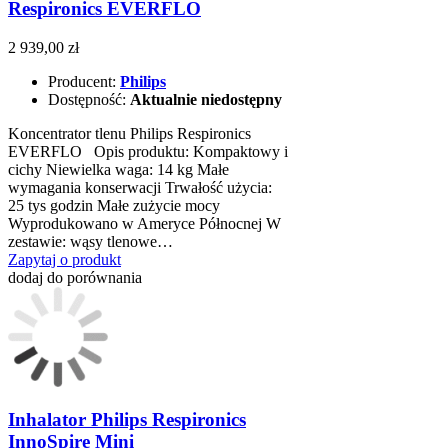
Respironics EVERFLO
2 939,00 zł
Producent:
Philips
Dostępność:
Aktualnie niedostępny
Koncentrator tlenu Philips Respironics
EVERFLO Opis produktu: Kompaktowy i
cichy Niewielka waga: 14 kg Małe
wymagania konserwacji Trwałość użycia:
25 tys godzin Małe zużycie mocy
Wyprodukowano w Ameryce Północnej W
zestawie: wąsy tlenowe…
Zapytaj o produkt
dodaj do porównania
Inhalator Philips Respironics
InnoSpire Mini