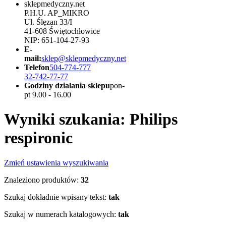
sklepmedyczny.net
P.H.U. AP_MIKRO
Ul. Ślęzan 33/I
41-608 Świętochłowice
NIP: 651-104-27-93
E-
mail:
sklep@sklepmedyczny.net
Telefon
504-774-777
32-742-77-77
Godziny działania sklepu
pon-
pt 9.00 - 16.00
Wyniki szukania: Philips
respironic
Zmień ustawienia wyszukiwania
Znaleziono produktów:
32
Szukaj dokładnie wpisany tekst:
tak
Szukaj w numerach katalogowych:
tak