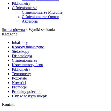
Pikflometry
Ciśnieniomierze
Ciśnieniomierze Microlife
Ciśnieniomierze Omron
Akcesoria
Strona główna
»
Wyniki szukania
Kategorie
Inhalatory
Komory inhalacyjne
Stetoskopy
Diabetologia
Ciśnieniomierze
Koncentratory tlenu
Pikflometry
Termometry
Pozostałe
Nowości
Promocje
Produkty polecane
Hity w naszym sklepie
Kontakt