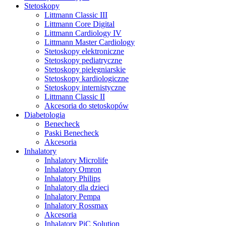
Stetoskopy
Littmann Classic III
Littmann Core Digital
Littmann Cardiology IV
Littmann Master Cardiology
Stetoskopy elektroniczne
Stetoskopy pediatryczne
Stetoskopy pielęgniarskie
Stetoskopy kardiologiczne
Stetoskopy internistyczne
Littmann Classic II
Akcesoria do stetoskopów
Diabetologia
Benecheck
Paski Benecheck
Akcesoria
Inhalatory
Inhalatory Microlife
Inhalatory Omron
Inhalatory Philips
Inhalatory dla dzieci
Inhalatory Pempa
Inhalatory Rossmax
Akcesoria
Inhalatory PiC Solution