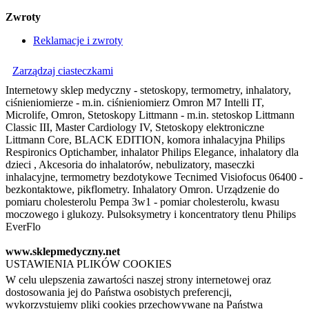
Zwroty
Reklamacje i zwroty
Zarządzaj ciasteczkami
Internetowy sklep medyczny - stetoskopy, termometry, inhalatory,
ciśnieniomierze - m.in. ciśnieniomierz Omron M7 Intelli IT,
Microlife, Omron, Stetoskopy Littmann - m.in. stetoskop Littmann
Classic III, Master Cardiology IV, Stetoskopy elektroniczne
Littmann Core, BLACK EDITION, komora inhalacyjna Philips
Respironics Optichamber, inhalator Philips Elegance, inhalatory dla
dzieci , Akcesoria do inhalatorów, nebulizatory, maseczki
inhalacyjne, termometry bezdotykowe Tecnimed Visiofocus 06400 -
bezkontaktowe, pikflometry. Inhalatory Omron. Urządzenie do
pomiaru cholesterolu Pempa 3w1 - pomiar cholesterolu, kwasu
moczowego i glukozy. Pulsoksymetry i koncentratory tlenu Philips
EverFlo
www.sklepmedyczny.net
USTAWIENIA PLIKÓW COOKIES
W celu ulepszenia zawartości naszej strony internetowej oraz
dostosowania jej do Państwa osobistych preferencji,
wykorzystujemy pliki cookies przechowywane na Państwa