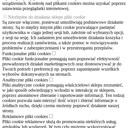
urządzeniach. Kontrolę nad plikami cookies można uzyskać poprzez
ustawienia przeglądarki internetowej.
Niezbędne do działania sklepu pliki cookie
Są zawsze włączone, ponieważ umożliwiają podstawowe działanie
strony. Są to między innymi pliki cookie pozwalające pamiętać
użytkownika w ciągu jednej sesji lub, zależnie od wybranych opcji,
z sesji na sesję. Ich zadaniem jest umożliwienie działania koszyka i
procesu realizacji zamówienia, a także pomoc w rozwiązywaniu
problemów z zabezpieczeniami i w przestrzeganiu przepisów.
Funkcjonalne pliki cookies
Pliki cookie funkcjonalne pomagają nam poprawiać efektywność
prowadzonych działań marketingowych oraz dostosowywać je do
Twoich potrzeb i preferencji np. poprzez zapamiętanie wszelkich
wyborów dokonywanych na stronach.
Analityczne pliki cookies
Pliki analityczne cookie pomagają właścicielowi sklepu zrozumieć,
w jaki sposób odwiedzający wchodzi w interakcję ze sklepem,
poprzez anonimowe zbieranie i raportowanie informacji. Ten rodzaj
cookies pozwala nam mierzyć ilość wizyt i zbierać informacje o
źródłach ruchu, dzięki czemu możemy poprawić działanie naszej
strony.
Reklamowe pliki cookies
Pliki cookie reklamowe służą do promowania niektórych usług,
artykułów lub wydarzeń. W tym celu możemy wykorzystywać