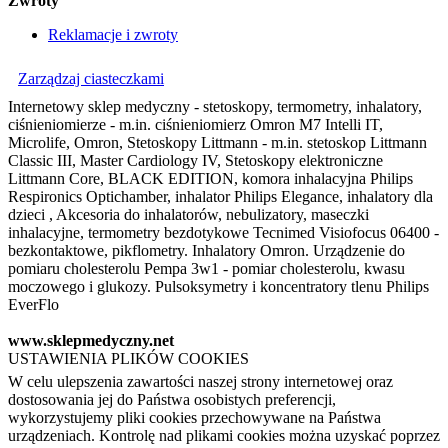
Zwroty
Reklamacje i zwroty
Zarządzaj ciasteczkami
Internetowy sklep medyczny - stetoskopy, termometry, inhalatory,
ciśnieniomierze - m.in. ciśnieniomierz Omron M7 Intelli IT,
Microlife, Omron, Stetoskopy Littmann - m.in. stetoskop Littmann
Classic III, Master Cardiology IV, Stetoskopy elektroniczne
Littmann Core, BLACK EDITION, komora inhalacyjna Philips
Respironics Optichamber, inhalator Philips Elegance, inhalatory dla
dzieci , Akcesoria do inhalatorów, nebulizatory, maseczki
inhalacyjne, termometry bezdotykowe Tecnimed Visiofocus 06400 -
bezkontaktowe, pikflometry. Inhalatory Omron. Urządzenie do
pomiaru cholesterolu Pempa 3w1 - pomiar cholesterolu, kwasu
moczowego i glukozy. Pulsoksymetry i koncentratory tlenu Philips
EverFlo
www.sklepmedyczny.net
USTAWIENIA PLIKÓW COOKIES
W celu ulepszenia zawartości naszej strony internetowej oraz
dostosowania jej do Państwa osobistych preferencji,
wykorzystujemy pliki cookies przechowywane na Państwa
urządzeniach. Kontrolę nad plikami cookies można uzyskać poprzez