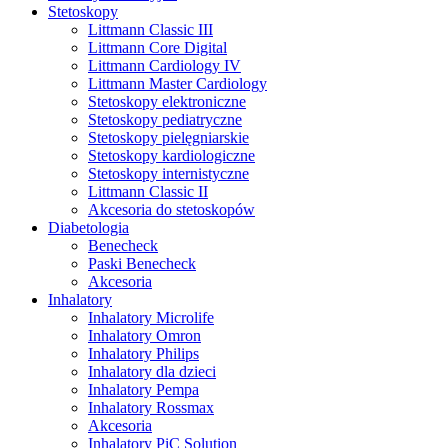
Stetoskopy
Littmann Classic III
Littmann Core Digital
Littmann Cardiology IV
Littmann Master Cardiology
Stetoskopy elektroniczne
Stetoskopy pediatryczne
Stetoskopy pielęgniarskie
Stetoskopy kardiologiczne
Stetoskopy internistyczne
Littmann Classic II
Akcesoria do stetoskopów
Diabetologia
Benecheck
Paski Benecheck
Akcesoria
Inhalatory
Inhalatory Microlife
Inhalatory Omron
Inhalatory Philips
Inhalatory dla dzieci
Inhalatory Pempa
Inhalatory Rossmax
Akcesoria
Inhalatory PiC Solution