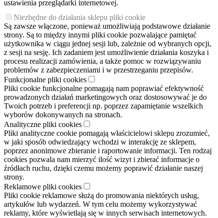
ustawienia przeglądarki internetowej.
Niezbędne do działania sklepu pliki cookie
Są zawsze włączone, ponieważ umożliwiają podstawowe działanie
strony. Są to między innymi pliki cookie pozwalające pamiętać
użytkownika w ciągu jednej sesji lub, zależnie od wybranych opcji,
z sesji na sesję. Ich zadaniem jest umożliwienie działania koszyka i
procesu realizacji zamówienia, a także pomoc w rozwiązywaniu
problemów z zabezpieczeniami i w przestrzeganiu przepisów.
Funkcjonalne pliki cookies
Pliki cookie funkcjonalne pomagają nam poprawiać efektywność
prowadzonych działań marketingowych oraz dostosowywać je do
Twoich potrzeb i preferencji np. poprzez zapamiętanie wszelkich
wyborów dokonywanych na stronach.
Analityczne pliki cookies
Pliki analityczne cookie pomagają właścicielowi sklepu zrozumieć,
w jaki sposób odwiedzający wchodzi w interakcję ze sklepem,
poprzez anonimowe zbieranie i raportowanie informacji. Ten rodzaj
cookies pozwala nam mierzyć ilość wizyt i zbierać informacje o
źródłach ruchu, dzięki czemu możemy poprawić działanie naszej
strony.
Reklamowe pliki cookies
Pliki cookie reklamowe służą do promowania niektórych usług,
artykułów lub wydarzeń. W tym celu możemy wykorzystywać
reklamy, które wyświetlają się w innych serwisach internetowych.