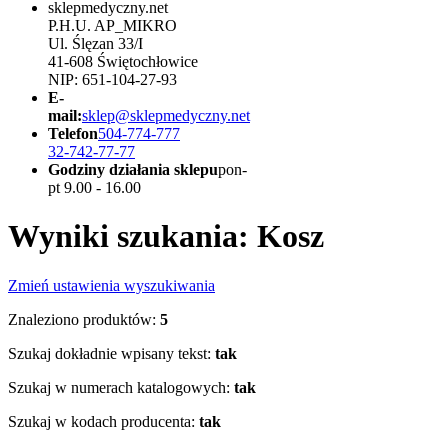
sklepmedyczny.net
P.H.U. AP_MIKRO
Ul. Ślęzan 33/I
41-608 Świętochłowice
NIP: 651-104-27-93
E-
mail:
sklep@sklepmedyczny.net
Telefon
504-774-777
32-742-77-77
Godziny działania sklepu
pon-
pt 9.00 - 16.00
Wyniki szukania: Kosz
Zmień ustawienia wyszukiwania
Znaleziono produktów:
5
Szukaj dokładnie wpisany tekst:
tak
Szukaj w numerach katalogowych:
tak
Szukaj w kodach producenta:
tak