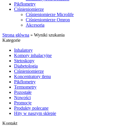
Pikflometry
Ciśnieniomierze
Ciśnieniomierze Microlife
Ciśnieniomierze Omron
Akcesoria
Strona główna
»
Wyniki szukania
Kategorie
Inhalatory
Komory inhalacyjne
Stetoskopy
Diabetologia
Ciśnieniomierze
Koncentratory tlenu
Pikflometry
Termometry
Pozostałe
Nowości
Promocje
Produkty polecane
Hity w naszym sklepie
Kontakt