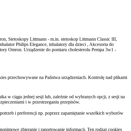
on, Stetoskopy Littmann - m.in. stetoskop Littmann Classic III,
ator Philips Elegance, inhalatory dla dzieci , Akcesoria do
latory Omron. Urządzenie do pomiaru cholesterolu Pempa 3w1 -
cookies przechowywane na Państwa urządzeniach. Kontrolę nad plikami
 w ciągu jednej sesji lub, zależnie od wybranych opcji, z sesji na
zpieczeniami i w przestrzeganiu przepisów.
trzeb i preferencji np. poprzez zapamiętanie wszelkich wyborów
nonimowe zbieranie i raportowanie informacji. Ten rodzaj cookies