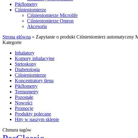
Pikflometry
Ciśnieniomierze
Ciśnieniomierze Microlife
Ciśnieniomierze Omron
Akcesoria
Strona główna
»
Zapytanie o produkt Ciśnieniomierz automatyczny M
Kategorie
Inhalatory
Komory inhalacyjne
Stetoskopy
Diabetologia
Ciśnieniomierze
Koncentratory tlenu
Pikflometry
Termometry
Pozostałe
Nowości
Promocje
Produkty polecane
Hity w naszym sklepie
Chmura tagów