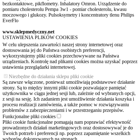
bezkontaktowe, pikflometry. Inhalatory Omron. Urządzenie do
pomiaru cholesterolu Pempa 3w1 - pomiar cholesterolu, kwasu
moczowego i glukozy. Pulsoksymetry i koncentratory tlenu Philips
EverFlo
www.sklepmedyczny.net
USTAWIENIA PLIKÓW COOKIES
W celu ulepszenia zawartości naszej strony internetowej oraz
dostosowania jej do Państwa osobistych preferencji,
wykorzystujemy pliki cookies przechowywane na Państwa
urządzeniach. Kontrolę nad plikami cookies można uzyskać poprzez
ustawienia przeglądarki internetowej.
Niezbędne do działania sklepu pliki cookie
Są zawsze włączone, ponieważ umożliwiają podstawowe działanie
strony. Są to między innymi pliki cookie pozwalające pamiętać
użytkownika w ciągu jednej sesji lub, zależnie od wybranych opcji,
z sesji na sesję. Ich zadaniem jest umożliwienie działania koszyka i
procesu realizacji zamówienia, a także pomoc w rozwiązywaniu
problemów z zabezpieczeniami i w przestrzeganiu przepisów.
Funkcjonalne pliki cookies
Pliki cookie funkcjonalne pomagają nam poprawiać efektywność
prowadzonych działań marketingowych oraz dostosowywać je do
Twoich potrzeb i preferencji np. poprzez zapamiętanie wszelkich
wyborów dokonywanych na stronach.