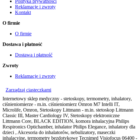
Polityka prywatności
Reklamacje i zwroty
Kontakt
O firmie
O firmie
Dostawa i płatność
Dostawa i płatność
Zwroty
Reklamacje i zwroty
Zarządzaj ciasteczkami
Internetowy sklep medyczny - stetoskopy, termometry, inhalatory,
ciśnieniomierze - m.in. ciśnieniomierz Omron M7 Intelli IT,
Microlife, Omron, Stetoskopy Littmann - m.in. stetoskop Littmann
Classic III, Master Cardiology IV, Stetoskopy elektroniczne
Littmann Core, BLACK EDITION, komora inhalacyjna Philips
Respironics Optichamber, inhalator Philips Elegance, inhalatory dla
dzieci , Akcesoria do inhalatorów, nebulizatory, maseczki
inhalacyjne, termometry bezdotykowe Tecnimed Visiofocus 06400 -