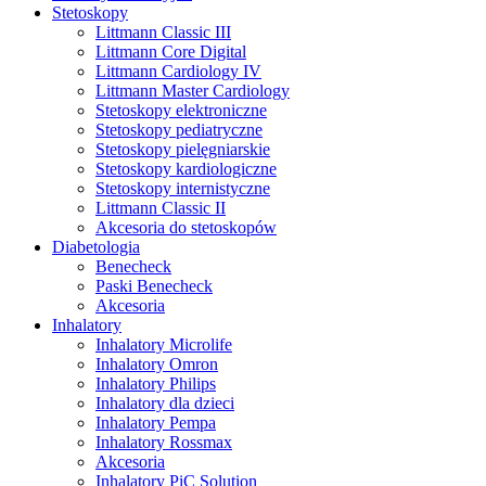
Stetoskopy
Littmann Classic III
Littmann Core Digital
Littmann Cardiology IV
Littmann Master Cardiology
Stetoskopy elektroniczne
Stetoskopy pediatryczne
Stetoskopy pielęgniarskie
Stetoskopy kardiologiczne
Stetoskopy internistyczne
Littmann Classic II
Akcesoria do stetoskopów
Diabetologia
Benecheck
Paski Benecheck
Akcesoria
Inhalatory
Inhalatory Microlife
Inhalatory Omron
Inhalatory Philips
Inhalatory dla dzieci
Inhalatory Pempa
Inhalatory Rossmax
Akcesoria
Inhalatory PiC Solution