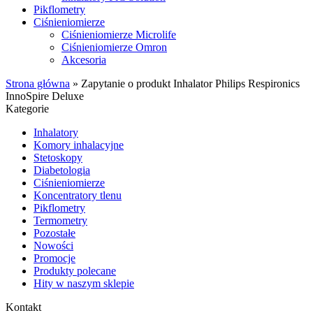
Pikflometry
Ciśnieniomierze
Ciśnieniomierze Microlife
Ciśnieniomierze Omron
Akcesoria
Strona główna
»
Zapytanie o produkt Inhalator Philips Respironics
InnoSpire Deluxe
Kategorie
Inhalatory
Komory inhalacyjne
Stetoskopy
Diabetologia
Ciśnieniomierze
Koncentratory tlenu
Pikflometry
Termometry
Pozostałe
Nowości
Promocje
Produkty polecane
Hity w naszym sklepie
Kontakt