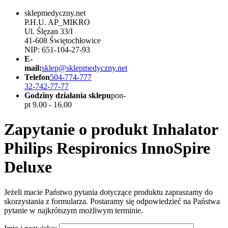
sklepmedyczny.net
P.H.U. AP_MIKRO
Ul. Ślęzan 33/I
41-608 Świętochłowice
NIP: 651-104-27-93
E-
mail:
sklep@sklepmedyczny.net
Telefon
504-774-777
32-742-77-77
Godziny działania sklepu
pon-
pt 9.00 - 16.00
Zapytanie o produkt Inhalator
Philips Respironics InnoSpire
Deluxe
Jeżeli macie Państwo pytania dotyczące produktu zapraszamy do
skorzystania z formularza. Postaramy się odpowiedzieć na Państwa
pytanie w najkrótszym możliwym terminie.