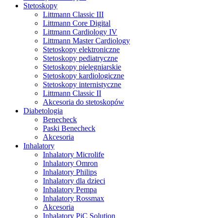
Stetoskopy
Littmann Classic III
Littmann Core Digital
Littmann Cardiology IV
Littmann Master Cardiology
Stetoskopy elektroniczne
Stetoskopy pediatryczne
Stetoskopy pielęgniarskie
Stetoskopy kardiologiczne
Stetoskopy internistyczne
Littmann Classic II
Akcesoria do stetoskopów
Diabetologia
Benecheck
Paski Benecheck
Akcesoria
Inhalatory
Inhalatory Microlife
Inhalatory Omron
Inhalatory Philips
Inhalatory dla dzieci
Inhalatory Pempa
Inhalatory Rossmax
Akcesoria
Inhalatory PiC Solution