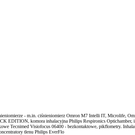
ieniomierze - m.in. ciśnieniomierz Omron M7 Intelli IT, Microlife, Omr
K EDITION, komora inhalacyjna Philips Respironics Optichamber, inhal
tykowe Tecnimed Visiofocus 06400 - bezkontaktowe, pikflometry. Inha
ncentratory tlenu Philips EverFlo