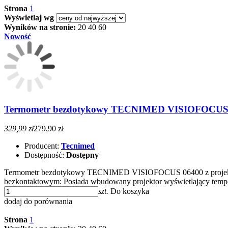
Strona
1
Wyświetlaj wg
Wyników na stronie:
20
40
60
Nowość
Termometr bezdotykowy TECNIMED VISIOFOCUS 0
329,99 zł
279,90 zł
Producent:
Tecnimed
Dostępność:
Dostępny
Termometr bezdotykowy TECNIMED VISIOFOCUS 06400 z projektore
bezkontaktowym: Posiada wbudowany projektor wyświetlający tempe
szt.
Do koszyka
dodaj do porównania
Strona
1