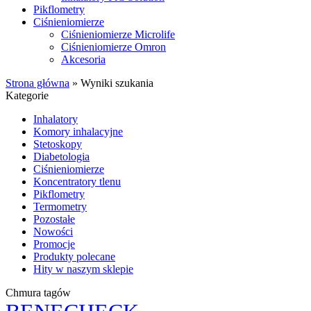
Pikflometry
Ciśnieniomierze
Ciśnieniomierze Microlife
Ciśnieniomierze Omron
Akcesoria
Strona główna
»
Wyniki szukania
Kategorie
Inhalatory
Komory inhalacyjne
Stetoskopy
Diabetologia
Ciśnieniomierze
Koncentratory tlenu
Pikflometry
Termometry
Pozostałe
Nowości
Promocje
Produkty polecane
Hity w naszym sklepie
Chmura tagów