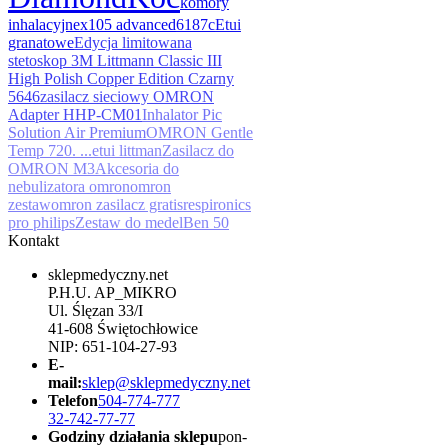
komory
inhalacyjne
x105 advanced
6187c
Etui
granatowe
Edycja limitowana
stetoskop 3M Littmann Classic III
High Polish Copper Edition Czarny
5646
zasilacz sieciowy OMRON
Adapter HHP-CM01
Inhalator Pic
Solution Air Premium
OMRON Gentle
Temp 720. ...
etui littman
Zasilacz do
OMRON M3
Akcesoria do
nebulizatora omron
omron
zestaw
omron zasilacz gratis
respironics
pro philips
Zestaw do medel
Ben 50
Kontakt
sklepmedyczny.net
P.H.U. AP_MIKRO
Ul. Ślęzan 33/I
41-608 Świętochłowice
NIP: 651-104-27-93
E-
mail:
sklep@sklepmedyczny.net
Telefon
504-774-777
32-742-77-77
Godziny działania sklepu
pon-