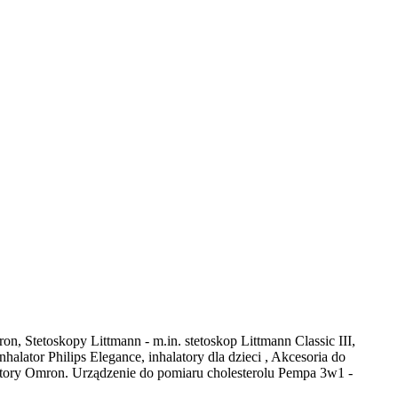
on, Stetoskopy Littmann - m.in. stetoskop Littmann Classic III,
ator Philips Elegance, inhalatory dla dzieci , Akcesoria do
latory Omron. Urządzenie do pomiaru cholesterolu Pempa 3w1 -