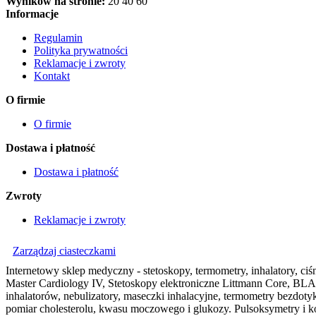
Wyników na stronie:
20
40
60
Informacje
Regulamin
Polityka prywatności
Reklamacje i zwroty
Kontakt
O firmie
O firmie
Dostawa i płatność
Dostawa i płatność
Zwroty
Reklamacje i zwroty
Zarządzaj ciasteczkami
Internetowy sklep medyczny - stetoskopy, termometry, inhalatory, ciśn
Master Cardiology IV, Stetoskopy elektroniczne Littmann Core, BLAC
inhalatorów, nebulizatory, maseczki inhalacyjne, termometry bezdo
pomiar cholesterolu, kwasu moczowego i glukozy. Pulsoksymetry i ko