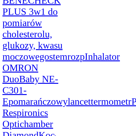
BENECHECK
PLUS 3w1 do
pomiarów
cholesterolu,
glukozy, kwasu
moczowego
stem
rozp
Inhalator
OMRON
DuoBaby NE-
C301-
E
pomarańczowy
lancet
termometr
P
Respironics
Optichamber
Diamond
Koc