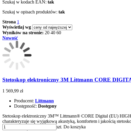
Szukaj w kodach EAN:
tak
Szukaj w opisach produktów:
tak
Strona
1
Wyświetlaj wg
Wyników na stronie:
20
40
60
Nowość
Stetoskop elektroniczny 3M Littmann CORE DIGIT
1 569,99 zł
Producent:
Littmann
Dostępność:
Dostępny
Stetoskop elektroniczny 3M™ Littmann® CORE Digital (EU) H
charakteryzuje się wyjątkową akustyką, komfortem i jakością steto
szt.
Do koszyka