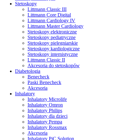
Stetoskopy
Littmann Classic III
Littmann Core Digital
Littmann Cardiology IV
Littmann Master Cardiology
Stetoskopy elektroniczne
Stetoskopy pediatryczne
Stetoskopy pielęgniarskie
Stetoskopy kardiologiczne
Stetoskopy internistyczne
Littmann Classic II
Akcesoria do stetoskopów
Diabetologia
Benecheck
Paski Benecheck
Akcesoria
Inhalatory
Inhalatory Microlife
Inhalatory Omron
Inhalatory Philips
Inhalatory dla dzieci
Inhalatory Pempa
Inhalatory Rossmax
Akcesoria
Inhalatory PiC Solution