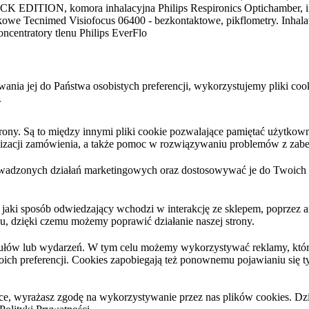
K EDITION, komora inhalacyjna Philips Respironics Optichamber, inhal
tykowe Tecnimed Visiofocus 06400 - bezkontaktowe, pikflometry. Inha
ncentratory tlenu Philips EverFlo
sowania jej do Państwa osobistych preferencji, wykorzystujemy pliki 
.
y. Są to między innymi pliki cookie pozwalające pamiętać użytkownika
ealizacji zamówienia, a także pomoc w rozwiązywaniu problemów z zabe
wadzonych działań marketingowych oraz dostosowywać je do Twoich po
 jaki sposób odwiedzający wchodzi w interakcję ze sklepem, poprzez a
hu, dzięki czemu możemy poprawić działanie naszej strony.
kułów lub wydarzeń. W tym celu możemy wykorzystywać reklamy, które
ich preferencji. Cookies zapobiegają też ponownemu pojawianiu się 
arce, wyrażasz zgodę na wykorzystywanie przez nas plików cookies. Dz