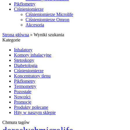
Pikflometry
Ciśnieniomierze
Ciśnieniomierze Microlife
Ciśnieniomierze Omron
Akcesoria
Strona główna
»
Wyniki szukania
Kategorie
Inhalatory
Komory inhalacyjne
Stetoskopy
Diabetologia
Ciśnieniomierze
Koncentratory tlenu
Pikflometry
Termometry
Pozostałe
Nowości
Promocje
Produkty polecane
Hity w naszym sklepie
Chmura tagów