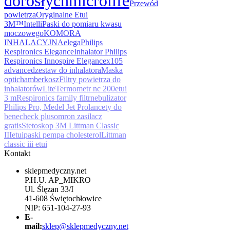
dorosłych
microlife
Przewód
powietrza
Oryginalne Etui
3M™
Intelli
Paski do pomiaru kwasu
moczowego
KOMORA
INHALACYJNA
elega
Philips
Respironics Elegance
Inhalator Philips
Respironics Innospire Elegance
x105
advanced
zestaw do inhalatora
Maska
optichamber
kosz
Filtry powietrza do
inhalatorów
Lite
Termometr nc 200
etui
3 m
Respironics family filtr
nebulizator
Philips Pro, Medel Jet Pro
lancety do
benecheck plus
omron zasilacz
gratis
Stetoskop 3M Littman Classic
IIIetui
paski pempa cholesterol
Littman
classic iii etui
Kontakt
sklepmedyczny.net
P.H.U. AP_MIKRO
Ul. Ślęzan 33/I
41-608 Świętochłowice
NIP: 651-104-27-93
E-
mail:
sklep@sklepmedyczny.net