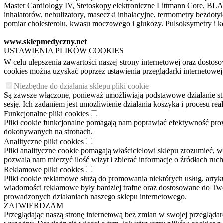
Master Cardiology IV, Stetoskopy elektroniczne Littmann Core, BLAC
inhalatorów, nebulizatory, maseczki inhalacyjne, termometry bezdo
pomiar cholesterolu, kwasu moczowego i glukozy. Pulsoksymetry i ko
www.sklepmedyczny.net
USTAWIENIA PLIKÓW COOKIES
W celu ulepszenia zawartości naszej strony internetowej oraz dosto
cookies można uzyskać poprzez ustawienia przeglądarki internetowej
Niezbędne do działania sklepu pliki cookie
Są zawsze włączone, ponieważ umożliwiają podstawowe działanie stron
sesję. Ich zadaniem jest umożliwienie działania koszyka i procesu r
Funkcjonalne pliki cookies
Pliki cookie funkcjonalne pomagają nam poprawiać efektywność pro
dokonywanych na stronach.
Analityczne pliki cookies
Pliki analityczne cookie pomagają właścicielowi sklepu zrozumieć, w
pozwala nam mierzyć ilość wizyt i zbierać informacje o źródłach ruc
Reklamowe pliki cookies
Pliki cookie reklamowe służą do promowania niektórych usług, arty
wiadomości reklamowe były bardziej trafne oraz dostosowane do Two
prowadzonych działaniach naszego sklepu internetowego.
ZATWIERDZAM
Przeglądając naszą stronę internetową bez zmian w swojej przegląd