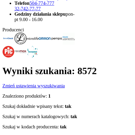
Telefon
504-774-777
32-742-77-77
Godziny działania sklepu
pon-
pt 9.00 - 16.00
Producenci
Wyniki szukania: 8572
Zmień ustawienia wyszukiwania
Znaleziono produktów:
1
Szukaj dokładnie wpisany tekst:
tak
Szukaj w numerach katalogowych:
tak
Szukaj w kodach producenta:
tak