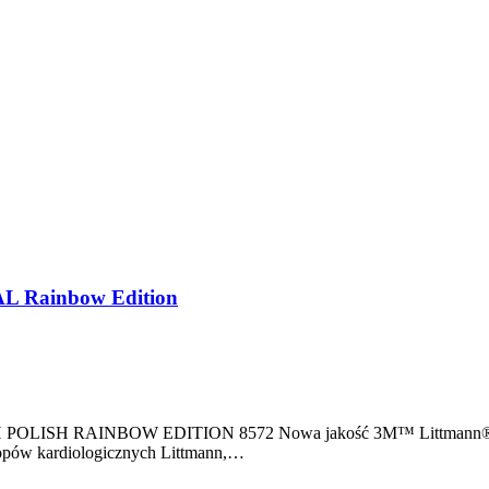
AL Rainbow Edition
IGH POLISH RAINBOW EDITION 8572 Nowa jakość 3M™ Littmann® 
skopów kardiologicznych Littmann,…