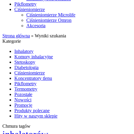
Pikflometry
Ciśnieniomierze
Ciśnieniomierze Microlife
Ciśnieniomierze Omron
Akcesoria
Strona główna
»
Wyniki szukania
Kategorie
Inhalatory
Komory inhalacyjne
Stetoskopy
Diabetologia
Ciśnieniomierze
Koncentratory tlenu
Pikflometry
Termometry
Pozostałe
Nowości
Promocje
Produkty polecane
Hity w naszym sklepie
Chmura tagów