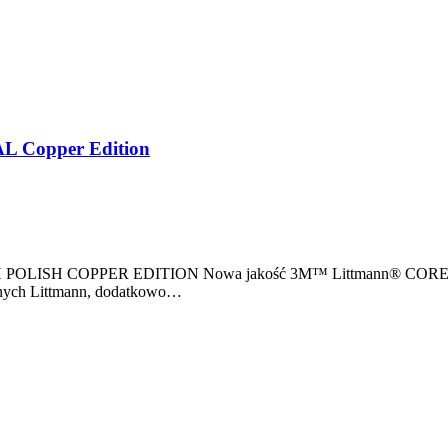
AL Copper Edition
H POLISH COPPER EDITION Nowa jakość 3M™ Littmann® CORE Digit
cznych Littmann, dodatkowo…