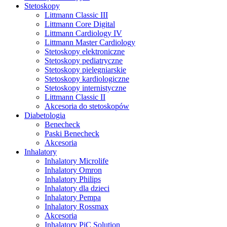
Stetoskopy
Littmann Classic III
Littmann Core Digital
Littmann Cardiology IV
Littmann Master Cardiology
Stetoskopy elektroniczne
Stetoskopy pediatryczne
Stetoskopy pielęgniarskie
Stetoskopy kardiologiczne
Stetoskopy internistyczne
Littmann Classic II
Akcesoria do stetoskopów
Diabetologia
Benecheck
Paski Benecheck
Akcesoria
Inhalatory
Inhalatory Microlife
Inhalatory Omron
Inhalatory Philips
Inhalatory dla dzieci
Inhalatory Pempa
Inhalatory Rossmax
Akcesoria
Inhalatory PiC Solution