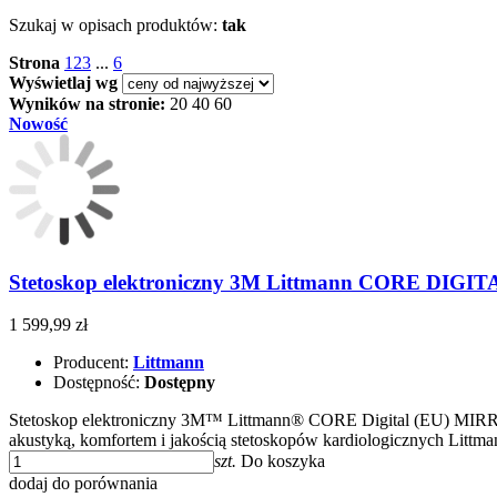
Szukaj w opisach produktów:
tak
Strona
1
2
3
...
6
Wyświetlaj wg
Wyników na stronie:
20
40
60
Nowość
Stetoskop elektroniczny 3M Littmann CORE DIGITA
1 599,99 zł
Producent:
Littmann
Dostępność:
Dostępny
Stetoskop elektroniczny 3M™ Littmann® CORE Digital (EU) MIR
akustyką, komfortem i jakością stetoskopów kardiologicznych Lit
szt.
Do koszyka
dodaj do porównania