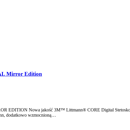
L Mirror Edition
ROR EDITION Nowa jakość 3M™ Littmann® CORE Digital Stetoskop 
tmann, dodatkowo wzmocnioną…