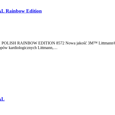
AL Rainbow Edition
IGH POLISH RAINBOW EDITION 8572 Nowa jakość 3M™ Littmann® 
skopów kardiologicznych Littmann,…
AL