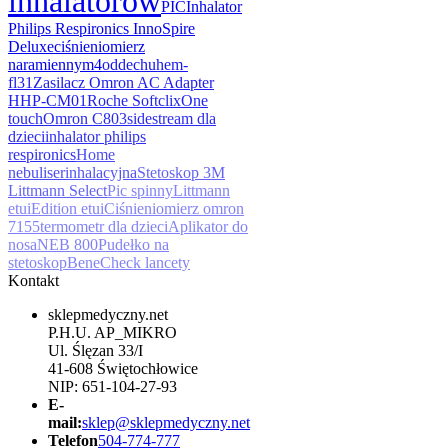
inhalatorów
PIC
Inhalator
Philips Respironics InnoSpire
Deluxe
ciśnieniomierz
naramienny
m4
oddechu
hem-
fl31
Zasilacz Omron AC Adapter
HHP-CM01
Roche Softclix
One
touch
Omron C803
sidestream dla
dzieci
inhalator philips
respironics
Home
nebuliser
inhalacyjna
Stetoskop 3M
Littmann Select
Pic spinny
Littmann
etui
Edition etui
Ciśnieniomierz omron
7155
termometr dla dzieci
Aplikator do
nosa
NEB 800
Pudełko na
stetoskop
BeneCheck lancety
Kontakt
sklepmedyczny.net
P.H.U. AP_MIKRO
Ul. Ślęzan 33/I
41-608 Świętochłowice
NIP: 651-104-27-93
E-
mail:
sklep@sklepmedyczny.net
Telefon
504-774-777