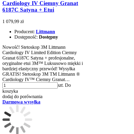
Cardiology IV Ciemny Granat
6187C Satyna + Etui
1 079,99 zł
Producent:
Littmann
Dostępność:
Dostępny
Nowość! Stetoskop 3M Littmann
Cardiology IV Limited Edition Ciemny
Granat 6187C Satyna + profesjonalne,
oryginalne etui 3M™ Luksusowo miękki i
bardziej elastyczny przewód! Wysyłka
GRATIS! Stetoskop 3M TM Littmann ®
Cardiology IV™ Ciemny Granat…
szt.
Do
koszyka
dodaj do porównania
Darmowa wysyłka