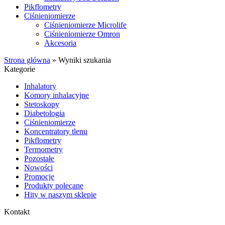
Pikflometry
Ciśnieniomierze
Ciśnieniomierze Microlife
Ciśnieniomierze Omron
Akcesoria
Strona główna
»
Wyniki szukania
Kategorie
Inhalatory
Komory inhalacyjne
Stetoskopy
Diabetologia
Ciśnieniomierze
Koncentratory tlenu
Pikflometry
Termometry
Pozostałe
Nowości
Promocje
Produkty polecane
Hity w naszym sklepie
Kontakt