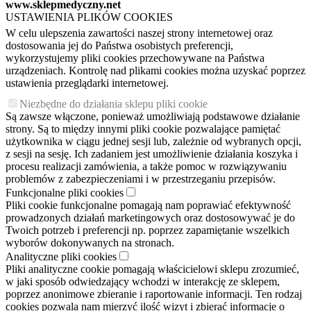
www.sklepmedyczny.net
USTAWIENIA PLIKÓW COOKIES
W celu ulepszenia zawartości naszej strony internetowej oraz
dostosowania jej do Państwa osobistych preferencji,
wykorzystujemy pliki cookies przechowywane na Państwa
urządzeniach. Kontrolę nad plikami cookies można uzyskać poprzez
ustawienia przeglądarki internetowej.
Niezbędne do działania sklepu pliki cookie
Są zawsze włączone, ponieważ umożliwiają podstawowe działanie
strony. Są to między innymi pliki cookie pozwalające pamiętać
użytkownika w ciągu jednej sesji lub, zależnie od wybranych opcji,
z sesji na sesję. Ich zadaniem jest umożliwienie działania koszyka i
procesu realizacji zamówienia, a także pomoc w rozwiązywaniu
problemów z zabezpieczeniami i w przestrzeganiu przepisów.
Funkcjonalne pliki cookies
Pliki cookie funkcjonalne pomagają nam poprawiać efektywność
prowadzonych działań marketingowych oraz dostosowywać je do
Twoich potrzeb i preferencji np. poprzez zapamiętanie wszelkich
wyborów dokonywanych na stronach.
Analityczne pliki cookies
Pliki analityczne cookie pomagają właścicielowi sklepu zrozumieć,
w jaki sposób odwiedzający wchodzi w interakcję ze sklepem,
poprzez anonimowe zbieranie i raportowanie informacji. Ten rodzaj
cookies pozwala nam mierzyć ilość wizyt i zbierać informacje o