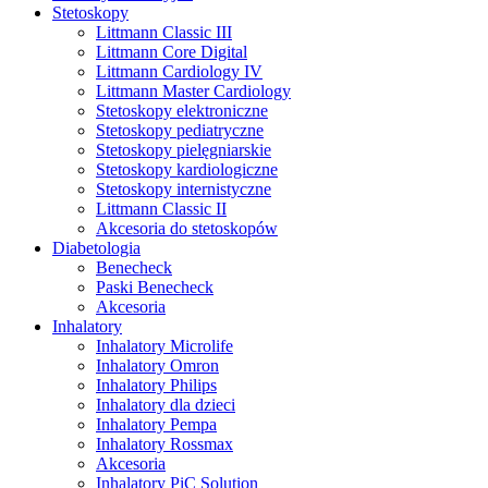
Stetoskopy
Littmann Classic III
Littmann Core Digital
Littmann Cardiology IV
Littmann Master Cardiology
Stetoskopy elektroniczne
Stetoskopy pediatryczne
Stetoskopy pielęgniarskie
Stetoskopy kardiologiczne
Stetoskopy internistyczne
Littmann Classic II
Akcesoria do stetoskopów
Diabetologia
Benecheck
Paski Benecheck
Akcesoria
Inhalatory
Inhalatory Microlife
Inhalatory Omron
Inhalatory Philips
Inhalatory dla dzieci
Inhalatory Pempa
Inhalatory Rossmax
Akcesoria
Inhalatory PiC Solution