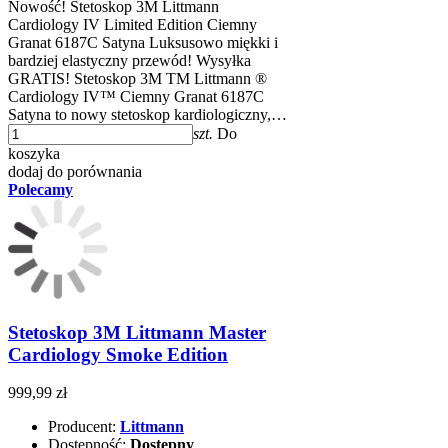
Nowość! Stetoskop 3M Littmann
Cardiology IV Limited Edition Ciemny
Granat 6187C Satyna Luksusowo miękki i
bardziej elastyczny przewód! Wysyłka
GRATIS! Stetoskop 3M TM Littmann ®
Cardiology IV™ Ciemny Granat 6187C
Satyna to nowy stetoskop kardiologiczny,…
szt.
Do
koszyka
dodaj do porównania
Polecamy
Stetoskop 3M Littmann Master
Cardiology Smoke Edition
999,99 zł
Producent:
Littmann
Dostępność:
Dostępny