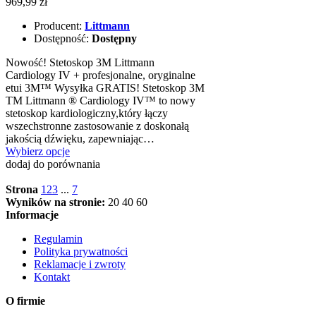
969,99 zł
Producent:
Littmann
Dostępność:
Dostępny
Nowość! Stetoskop 3M Littmann
Cardiology IV + profesjonalne, oryginalne
etui 3M™ Wysyłka GRATIS! Stetoskop 3M
TM Littmann ® Cardiology IV™ to nowy
stetoskop kardiologiczny,który łączy
wszechstronne zastosowanie z doskonałą
jakością dźwięku, zapewniając…
Wybierz opcje
dodaj do porównania
Strona
1
2
3
...
7
Wyników na stronie:
20
40
60
Informacje
Regulamin
Polityka prywatności
Reklamacje i zwroty
Kontakt
O firmie