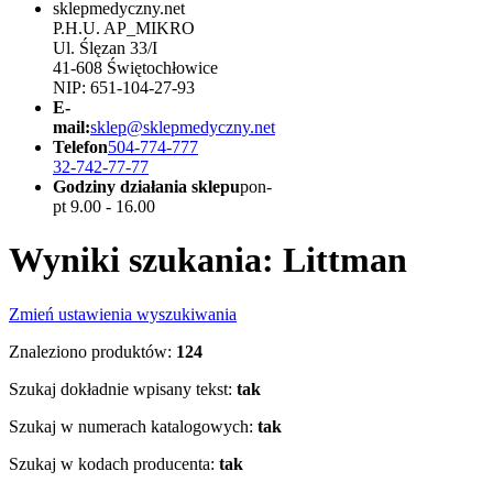
sklepmedyczny.net
P.H.U. AP_MIKRO
Ul. Ślęzan 33/I
41-608 Świętochłowice
NIP: 651-104-27-93
E-
mail:
sklep@sklepmedyczny.net
Telefon
504-774-777
32-742-77-77
Godziny działania sklepu
pon-
pt 9.00 - 16.00
Wyniki szukania: Littman
Zmień ustawienia wyszukiwania
Znaleziono produktów:
124
Szukaj dokładnie wpisany tekst:
tak
Szukaj w numerach katalogowych:
tak
Szukaj w kodach producenta:
tak