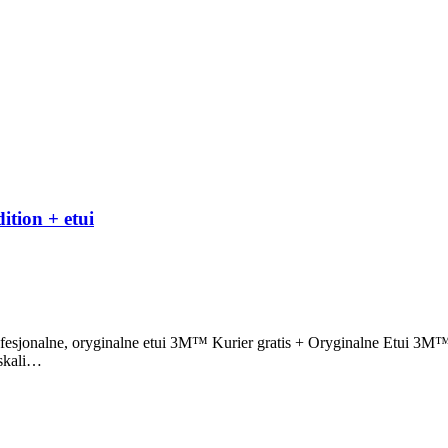
tion + etui
onalne, oryginalne etui 3M™ Kurier gratis + Oryginalne Etui 3M™ 
 skali…