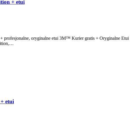
ion + etui
rofesjonalne, oryginalne etui 3M™ Kurier gratis + Oryginalne Etu
dition,…
+ etui