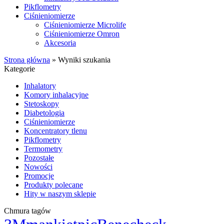
Pikflometry
Ciśnieniomierze
Ciśnieniomierze Microlife
Ciśnieniomierze Omron
Akcesoria
Strona główna
»
Wyniki szukania
Kategorie
Inhalatory
Komory inhalacyjne
Stetoskopy
Diabetologia
Ciśnieniomierze
Koncentratory tlenu
Pikflometry
Termometry
Pozostałe
Nowości
Promocje
Produkty polecane
Hity w naszym sklepie
Chmura tagów