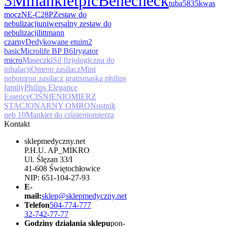
3M
mankiet
pic
Benecheck
tuba
5835
kwas
mocz
NE-C28P
Zestaw do
nebulizacji
uniwersalny zestaw do
nebulizacji
littmann
czarny
Dedykowane etui
m2
basic
Microlife BP B6
Irygator
micro
Maseczki
Sil fizjologiczna do
inhalacji
Omron zasilacz
Mini
neb
omron zasilacz gratis
maska philips
family
Philips Elegance
Essence
CIŚNIENIOMIERZ
STACJONARNY OMRON
ustnik
neb 10
Mankiet do ciśnieniomierza
Kontakt
sklepmedyczny.net
P.H.U. AP_MIKRO
Ul. Ślęzan 33/I
41-608 Świętochłowice
NIP: 651-104-27-93
E-
mail:
sklep@sklepmedyczny.net
Telefon
504-774-777
32-742-77-77
Godziny działania sklepu
pon-