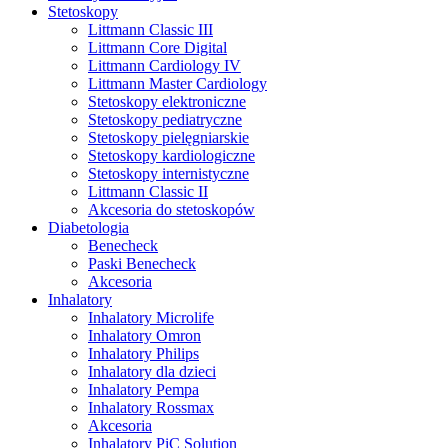
Stetoskopy
Littmann Classic III
Littmann Core Digital
Littmann Cardiology IV
Littmann Master Cardiology
Stetoskopy elektroniczne
Stetoskopy pediatryczne
Stetoskopy pielęgniarskie
Stetoskopy kardiologiczne
Stetoskopy internistyczne
Littmann Classic II
Akcesoria do stetoskopów
Diabetologia
Benecheck
Paski Benecheck
Akcesoria
Inhalatory
Inhalatory Microlife
Inhalatory Omron
Inhalatory Philips
Inhalatory dla dzieci
Inhalatory Pempa
Inhalatory Rossmax
Akcesoria
Inhalatory PiC Solution