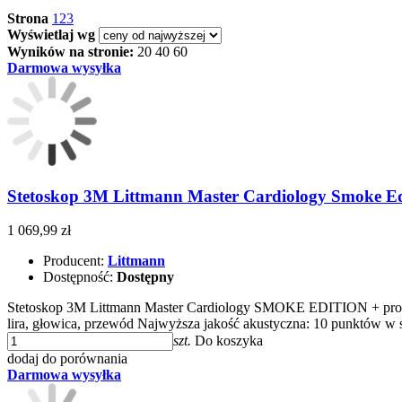
Strona
1
2
3
Wyświetlaj wg
Wyników na stronie:
20
40
60
Darmowa wysyłka
Stetoskop 3M Littmann Master Cardiology Smoke Edi
1 069,99 zł
Producent:
Littmann
Dostępność:
Dostępny
Stetoskop 3M Littmann Master Cardiology SMOKE EDITION + profesj
lira, głowica, przewód Najwyższa jakość akustyczna: 10 punktów w
szt.
Do koszyka
dodaj do porównania
Darmowa wysyłka