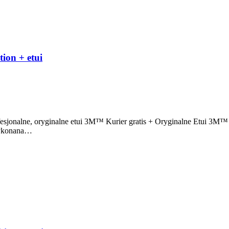
ion + etui
jonalne, oryginalne etui 3M™ Kurier gratis + Oryginalne Etui 3M™
 wykonana…