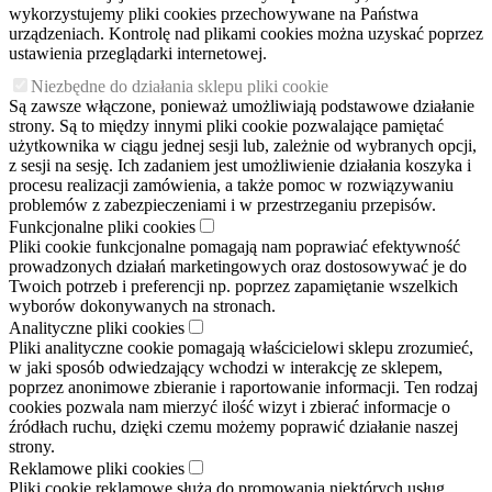
wykorzystujemy pliki cookies przechowywane na Państwa
urządzeniach. Kontrolę nad plikami cookies można uzyskać poprzez
ustawienia przeglądarki internetowej.
Niezbędne do działania sklepu pliki cookie
Są zawsze włączone, ponieważ umożliwiają podstawowe działanie
strony. Są to między innymi pliki cookie pozwalające pamiętać
użytkownika w ciągu jednej sesji lub, zależnie od wybranych opcji,
z sesji na sesję. Ich zadaniem jest umożliwienie działania koszyka i
procesu realizacji zamówienia, a także pomoc w rozwiązywaniu
problemów z zabezpieczeniami i w przestrzeganiu przepisów.
Funkcjonalne pliki cookies
Pliki cookie funkcjonalne pomagają nam poprawiać efektywność
prowadzonych działań marketingowych oraz dostosowywać je do
Twoich potrzeb i preferencji np. poprzez zapamiętanie wszelkich
wyborów dokonywanych na stronach.
Analityczne pliki cookies
Pliki analityczne cookie pomagają właścicielowi sklepu zrozumieć,
w jaki sposób odwiedzający wchodzi w interakcję ze sklepem,
poprzez anonimowe zbieranie i raportowanie informacji. Ten rodzaj
cookies pozwala nam mierzyć ilość wizyt i zbierać informacje o
źródłach ruchu, dzięki czemu możemy poprawić działanie naszej
strony.
Reklamowe pliki cookies
Pliki cookie reklamowe służą do promowania niektórych usług,