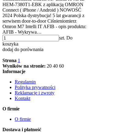
HEM-7380T1-EBK z aplikacją OMRON
Connect ( iPhone / Android ) NOWOŚĆ
2024 Polska dystrybucja! 5 lat gwarancji z
serwisem door-to-door Ciśnieniomierz
Omron M7 Intelli IT AFIB - opis produktu:
AFIB - Wykrywa…
szt.
Do
koszyka
dodaj do porównania
Strona
1
Wyników na stronie:
20
40
60
Informacje
Regulamin
Polityka prywatności
Reklamacje i zwroty
Kontakt
O firmie
O firmie
Dostawa i płatność