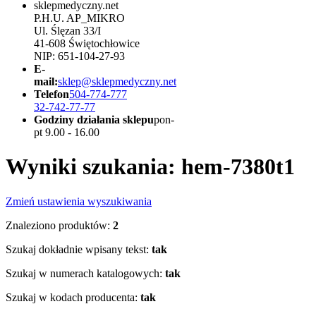
sklepmedyczny.net
P.H.U. AP_MIKRO
Ul. Ślęzan 33/I
41-608 Świętochłowice
NIP: 651-104-27-93
E-
mail:
sklep@sklepmedyczny.net
Telefon
504-774-777
32-742-77-77
Godziny działania sklepu
pon-
pt 9.00 - 16.00
Wyniki szukania: hem-7380t1
Zmień ustawienia wyszukiwania
Znaleziono produktów:
2
Szukaj dokładnie wpisany tekst:
tak
Szukaj w numerach katalogowych:
tak
Szukaj w kodach producenta:
tak