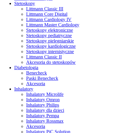
Stetoskopy
Littmann Classic III
Littmann Core Digital
Littmann Cardiology IV
Littmann Master Cardiology
Stetoskopy elektroniczne
Stetoskopy pediatryczne
Stetoskopy pielęgniarskie
Stetoskopy kardiologiczne
Stetoskopy internistyczne
Littmann Classic II
Akcesoria do stetoskopów
Diabetologia
Benecheck
Paski Benecheck
Akcesoria
Inhalatory
Inhalatory Microlife
Inhalatory Omron
Inhalatory Philips
Inhalatory dla dzieci
Inhalatory Pempa
Inhalatory Rossmax
Akcesoria
Inhalatory PiC Solution