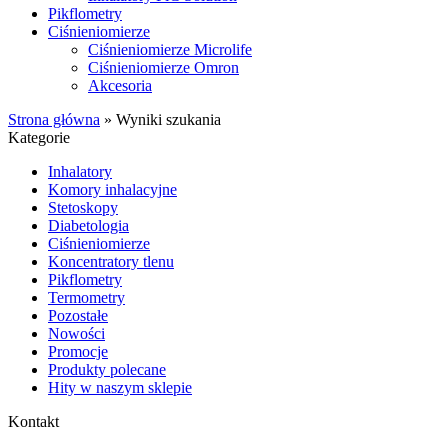
Pikflometry
Ciśnieniomierze
Ciśnieniomierze Microlife
Ciśnieniomierze Omron
Akcesoria
Strona główna
»
Wyniki szukania
Kategorie
Inhalatory
Komory inhalacyjne
Stetoskopy
Diabetologia
Ciśnieniomierze
Koncentratory tlenu
Pikflometry
Termometry
Pozostałe
Nowości
Promocje
Produkty polecane
Hity w naszym sklepie
Kontakt