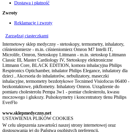
Dostawa i płatność
Zwroty
Reklamacje i zwroty
Zarządzaj ciasteczkami
Internetowy sklep medyczny - stetoskopy, termometry, inhalatory,
ciśnieniomierze - m.in. ciśnieniomierz Omron M7 Intelli IT,
Microlife, Omron, Stetoskopy Littmann - m.in. stetoskop Littmann
Classic III, Master Cardiology IV, Stetoskopy elektroniczne
Littmann Core, BLACK EDITION, komora inhalacyjna Philips
Respironics Optichamber, inhalator Philips Elegance, inhalatory dla
dzieci , Akcesoria do inhalatorów, nebulizatory, maseczki
inhalacyjne, termometry bezdotykowe Tecnimed Visiofocus 06400 -
bezkontaktowe, pikflometry. Inhalatory Omron. Urządzenie do
pomiaru cholesterolu Pempa 3w1 - pomiar cholesterolu, kwasu
moczowego i glukozy. Pulsoksymetry i koncentratory tlenu Philips
EverFlo
www.sklepmedyczny.net
USTAWIENIA PLIKÓW COOKIES
W celu ulepszenia zawartości naszej strony internetowej oraz
dostosowania jej do Państwa osobistych preferencji,