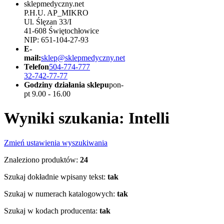
sklepmedyczny.net
P.H.U. AP_MIKRO
Ul. Ślęzan 33/I
41-608 Świętochłowice
NIP: 651-104-27-93
E-
mail:
sklep@sklepmedyczny.net
Telefon
504-774-777
32-742-77-77
Godziny działania sklepu
pon-
pt 9.00 - 16.00
Wyniki szukania: Intelli
Zmień ustawienia wyszukiwania
Znaleziono produktów:
24
Szukaj dokładnie wpisany tekst:
tak
Szukaj w numerach katalogowych:
tak
Szukaj w kodach producenta:
tak