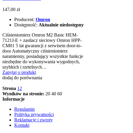
147,00 zł
Producent:
Omron
Dostępność:
Aktualnie niedostępny
Ciśnieniomierz Omron M2 Basic HEM-
7121J-E + zasilacz sieciowy Omron HPP-
CM01 5 lat gwarancji z serwisem door-to-
door Automatyczny ciśnieniomierz
naramienny, posiadający wszystkie funkcje
niezbędne do wykonywania wygodnych,
szybkich i rzetelnych…
Zapytaj o produkt
dodaj do porównania
Strona
1
2
Wyników na stronie:
20
40
60
Informacje
Regulamin
Polityka prywatności
Reklamacje i zwroty
Kontakt