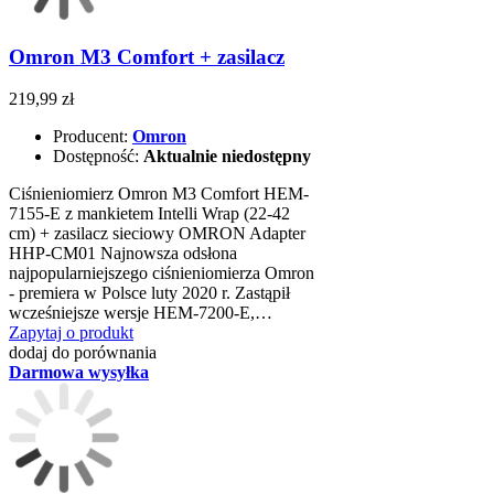
Omron M3 Comfort + zasilacz
219,99 zł
Producent:
Omron
Dostępność:
Aktualnie niedostępny
Ciśnieniomierz Omron M3 Comfort HEM-
7155-E z mankietem Intelli Wrap (22-42
cm) + zasilacz sieciowy OMRON Adapter
HHP-CM01 Najnowsza odsłona
najpopularniejszego ciśnieniomierza Omron
- premiera w Polsce luty 2020 r. Zastąpił
wcześniejsze wersje HEM-7200-E,…
Zapytaj o produkt
dodaj do porównania
Darmowa wysyłka