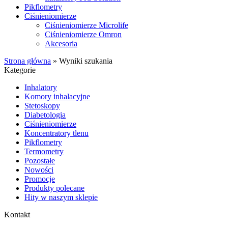
Pikflometry
Ciśnieniomierze
Ciśnieniomierze Microlife
Ciśnieniomierze Omron
Akcesoria
Strona główna
»
Wyniki szukania
Kategorie
Inhalatory
Komory inhalacyjne
Stetoskopy
Diabetologia
Ciśnieniomierze
Koncentratory tlenu
Pikflometry
Termometry
Pozostałe
Nowości
Promocje
Produkty polecane
Hity w naszym sklepie
Kontakt