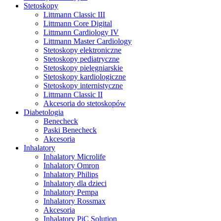
Stetoskopy
Littmann Classic III
Littmann Core Digital
Littmann Cardiology IV
Littmann Master Cardiology
Stetoskopy elektroniczne
Stetoskopy pediatryczne
Stetoskopy pielęgniarskie
Stetoskopy kardiologiczne
Stetoskopy internistyczne
Littmann Classic II
Akcesoria do stetoskopów
Diabetologia
Benecheck
Paski Benecheck
Akcesoria
Inhalatory
Inhalatory Microlife
Inhalatory Omron
Inhalatory Philips
Inhalatory dla dzieci
Inhalatory Pempa
Inhalatory Rossmax
Akcesoria
Inhalatory PiC Solution