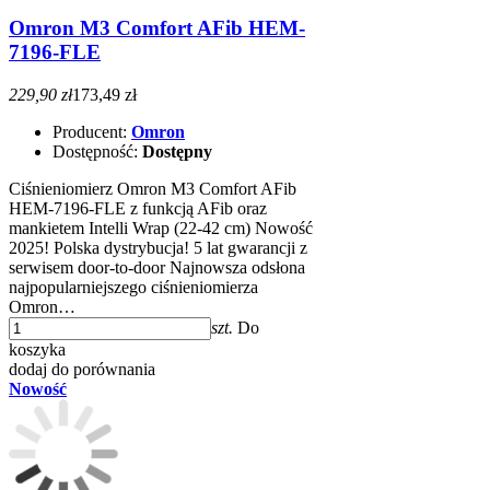
Omron M3 Comfort AFib HEM-
7196-FLE
229,90 zł
173,49 zł
Producent:
Omron
Dostępność:
Dostępny
Ciśnieniomierz Omron M3 Comfort AFib
HEM-7196-FLE z funkcją AFib oraz
mankietem Intelli Wrap (22-42 cm) Nowość
2025! Polska dystrybucja! 5 lat gwarancji z
serwisem door-to-door Najnowsza odsłona
najpopularniejszego ciśnieniomierza
Omron…
szt.
Do
koszyka
dodaj do porównania
Nowość