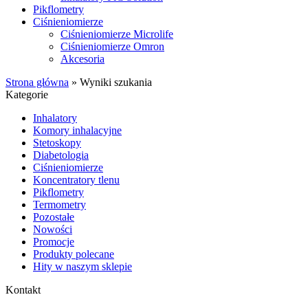
Pikflometry
Ciśnieniomierze
Ciśnieniomierze Microlife
Ciśnieniomierze Omron
Akcesoria
Strona główna
»
Wyniki szukania
Kategorie
Inhalatory
Komory inhalacyjne
Stetoskopy
Diabetologia
Ciśnieniomierze
Koncentratory tlenu
Pikflometry
Termometry
Pozostałe
Nowości
Promocje
Produkty polecane
Hity w naszym sklepie
Kontakt