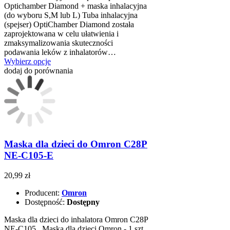
Optichamber Diamond + maska inhalacyjna
(do wyboru S,M lub L) Tuba inhalacyjna
(spejser) OptiChamber Diamond została
zaprojektowana w celu ułatwienia i
zmaksymalizowania skuteczności
podawania leków z inhalatorów…
Wybierz opcje
dodaj do porównania
Maska dla dzieci do Omron C28P
NE-C105-E
20,99 zł
Producent:
Omron
Dostępność:
Dostępny
Maska dla dzieci do inhalatora Omron C28P
NE-C105 Maska dla dzieci Omron - 1 szt.