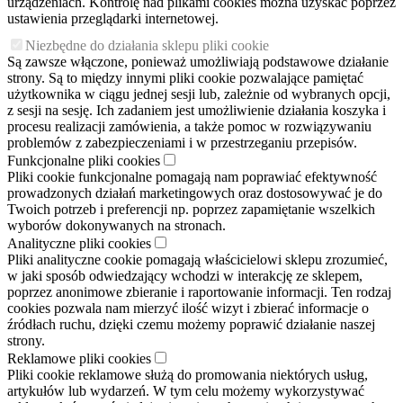
urządzeniach. Kontrolę nad plikami cookies można uzyskać poprzez
ustawienia przeglądarki internetowej.
Niezbędne do działania sklepu pliki cookie
Są zawsze włączone, ponieważ umożliwiają podstawowe działanie
strony. Są to między innymi pliki cookie pozwalające pamiętać
użytkownika w ciągu jednej sesji lub, zależnie od wybranych opcji,
z sesji na sesję. Ich zadaniem jest umożliwienie działania koszyka i
procesu realizacji zamówienia, a także pomoc w rozwiązywaniu
problemów z zabezpieczeniami i w przestrzeganiu przepisów.
Funkcjonalne pliki cookies
Pliki cookie funkcjonalne pomagają nam poprawiać efektywność
prowadzonych działań marketingowych oraz dostosowywać je do
Twoich potrzeb i preferencji np. poprzez zapamiętanie wszelkich
wyborów dokonywanych na stronach.
Analityczne pliki cookies
Pliki analityczne cookie pomagają właścicielowi sklepu zrozumieć,
w jaki sposób odwiedzający wchodzi w interakcję ze sklepem,
poprzez anonimowe zbieranie i raportowanie informacji. Ten rodzaj
cookies pozwala nam mierzyć ilość wizyt i zbierać informacje o
źródłach ruchu, dzięki czemu możemy poprawić działanie naszej
strony.
Reklamowe pliki cookies
Pliki cookie reklamowe służą do promowania niektórych usług,
artykułów lub wydarzeń. W tym celu możemy wykorzystywać