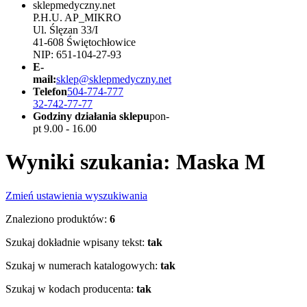
sklepmedyczny.net
P.H.U. AP_MIKRO
Ul. Ślęzan 33/I
41-608 Świętochłowice
NIP: 651-104-27-93
E-
mail:
sklep@sklepmedyczny.net
Telefon
504-774-777
32-742-77-77
Godziny działania sklepu
pon-
pt 9.00 - 16.00
Wyniki szukania: Maska M
Zmień ustawienia wyszukiwania
Znaleziono produktów:
6
Szukaj dokładnie wpisany tekst:
tak
Szukaj w numerach katalogowych:
tak
Szukaj w kodach producenta:
tak