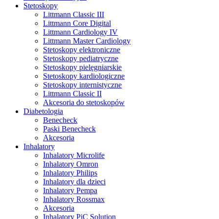
Stetoskopy
Littmann Classic III
Littmann Core Digital
Littmann Cardiology IV
Littmann Master Cardiology
Stetoskopy elektroniczne
Stetoskopy pediatryczne
Stetoskopy pielęgniarskie
Stetoskopy kardiologiczne
Stetoskopy internistyczne
Littmann Classic II
Akcesoria do stetoskopów
Diabetologia
Benecheck
Paski Benecheck
Akcesoria
Inhalatory
Inhalatory Microlife
Inhalatory Omron
Inhalatory Philips
Inhalatory dla dzieci
Inhalatory Pempa
Inhalatory Rossmax
Akcesoria
Inhalatory PiC Solution