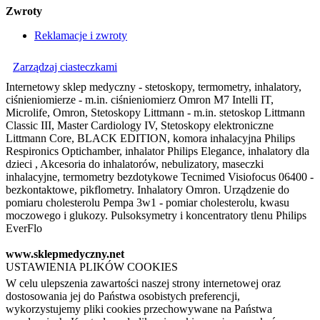
Zwroty
Reklamacje i zwroty
Zarządzaj ciasteczkami
Internetowy sklep medyczny - stetoskopy, termometry, inhalatory,
ciśnieniomierze - m.in. ciśnieniomierz Omron M7 Intelli IT,
Microlife, Omron, Stetoskopy Littmann - m.in. stetoskop Littmann
Classic III, Master Cardiology IV, Stetoskopy elektroniczne
Littmann Core, BLACK EDITION, komora inhalacyjna Philips
Respironics Optichamber, inhalator Philips Elegance, inhalatory dla
dzieci , Akcesoria do inhalatorów, nebulizatory, maseczki
inhalacyjne, termometry bezdotykowe Tecnimed Visiofocus 06400 -
bezkontaktowe, pikflometry. Inhalatory Omron. Urządzenie do
pomiaru cholesterolu Pempa 3w1 - pomiar cholesterolu, kwasu
moczowego i glukozy. Pulsoksymetry i koncentratory tlenu Philips
EverFlo
www.sklepmedyczny.net
USTAWIENIA PLIKÓW COOKIES
W celu ulepszenia zawartości naszej strony internetowej oraz
dostosowania jej do Państwa osobistych preferencji,
wykorzystujemy pliki cookies przechowywane na Państwa