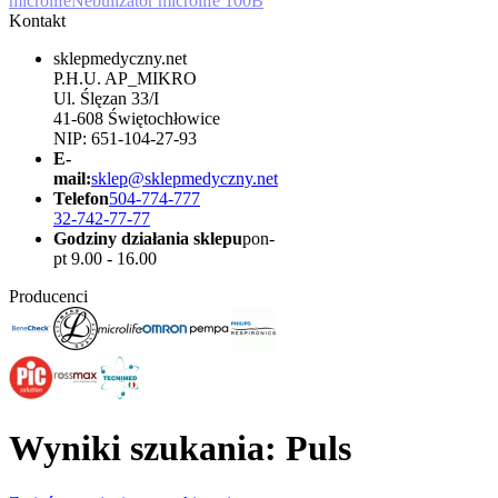
microlife
Nebulizator microlife 100B
Kontakt
sklepmedyczny.net
P.H.U. AP_MIKRO
Ul. Ślęzan 33/I
41-608 Świętochłowice
NIP: 651-104-27-93
E-
mail:
sklep@sklepmedyczny.net
Telefon
504-774-777
32-742-77-77
Godziny działania sklepu
pon-
pt 9.00 - 16.00
Producenci
Wyniki szukania: Puls