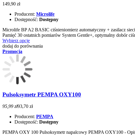
149,90 zł
Producent:
Microlife
Dostępność:
Dostępny
Microlife BP A2 BASIC ciśnieniomierz automatyczny + zasilacz 
Pamięć 30 ostatnich pomiarów System Gentle+, optymalny dobór ci
Wybierz opcje
dodaj do porównania
Promocja
Pulsoksymetr PEMPA OXY100
95,99 zł
93,70 zł
Producent:
PEMPA
Dostępność:
Dostępny
PEMPA OXY 100 Pulsoksymetr napalcowy PEMPA OXY100 - Opis produ