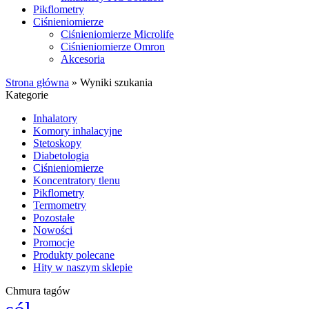
Pikflometry
Ciśnieniomierze
Ciśnieniomierze Microlife
Ciśnieniomierze Omron
Akcesoria
Strona główna
»
Wyniki szukania
Kategorie
Inhalatory
Komory inhalacyjne
Stetoskopy
Diabetologia
Ciśnieniomierze
Koncentratory tlenu
Pikflometry
Termometry
Pozostałe
Nowości
Promocje
Produkty polecane
Hity w naszym sklepie
Chmura tagów