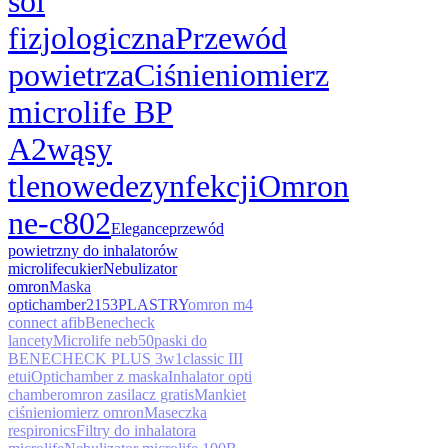
sól
fizjologiczna
Przewód
powietrza
Ciśnieniomierz
microlife BP
A2
wąsy
tlenowe
dezynfekcji
Omron
ne-c802
Elegance
przewód
powietrzny do inhalatorów
microlife
cukier
Nebulizator
omron
Maska
optichamber
2153
PLASTRY
omron m4
connect afib
Benecheck
lancety
Microlife neb50
paski do
BENECHECK PLUS 3w1
classic III
etui
Optichamber z maska
Inhalator opti
chamber
omron zasilacz gratis
Mankiet
ciśnieniomierz omron
Maseczka
respironics
Filtry do inhalatora