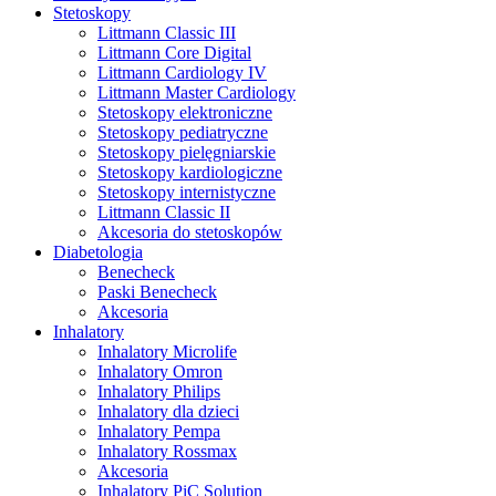
Stetoskopy
Littmann Classic III
Littmann Core Digital
Littmann Cardiology IV
Littmann Master Cardiology
Stetoskopy elektroniczne
Stetoskopy pediatryczne
Stetoskopy pielęgniarskie
Stetoskopy kardiologiczne
Stetoskopy internistyczne
Littmann Classic II
Akcesoria do stetoskopów
Diabetologia
Benecheck
Paski Benecheck
Akcesoria
Inhalatory
Inhalatory Microlife
Inhalatory Omron
Inhalatory Philips
Inhalatory dla dzieci
Inhalatory Pempa
Inhalatory Rossmax
Akcesoria
Inhalatory PiC Solution