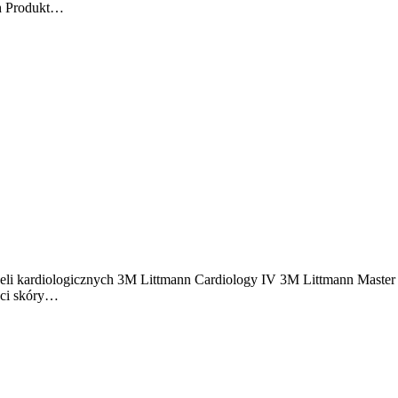
ch Produkt…
deli kardiologicznych 3M Littmann Cardiology IV 3M Littmann Master
ści skóry…