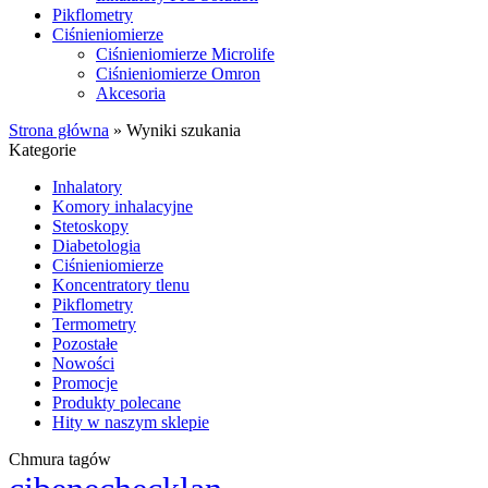
Pikflometry
Ciśnieniomierze
Ciśnieniomierze Microlife
Ciśnieniomierze Omron
Akcesoria
Strona główna
»
Wyniki szukania
Kategorie
Inhalatory
Komory inhalacyjne
Stetoskopy
Diabetologia
Ciśnieniomierze
Koncentratory tlenu
Pikflometry
Termometry
Pozostałe
Nowości
Promocje
Produkty polecane
Hity w naszym sklepie
Chmura tagów