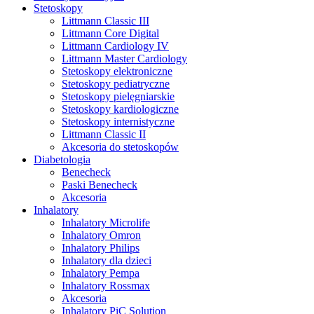
Stetoskopy
Littmann Classic III
Littmann Core Digital
Littmann Cardiology IV
Littmann Master Cardiology
Stetoskopy elektroniczne
Stetoskopy pediatryczne
Stetoskopy pielęgniarskie
Stetoskopy kardiologiczne
Stetoskopy internistyczne
Littmann Classic II
Akcesoria do stetoskopów
Diabetologia
Benecheck
Paski Benecheck
Akcesoria
Inhalatory
Inhalatory Microlife
Inhalatory Omron
Inhalatory Philips
Inhalatory dla dzieci
Inhalatory Pempa
Inhalatory Rossmax
Akcesoria
Inhalatory PiC Solution