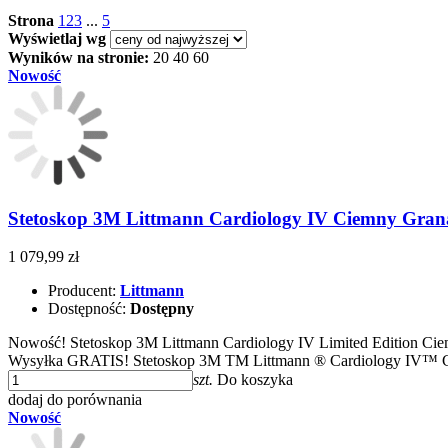
Strona
1
2
3
...
5
Wyświetlaj wg
Wyników na stronie:
20
40
60
Nowość
Stetoskop 3M Littmann Cardiology IV Ciemny Grana
1 079,99 zł
Producent:
Littmann
Dostępność:
Dostępny
Nowość! Stetoskop 3M Littmann Cardiology IV Limited Edition Ciem
Wysyłka GRATIS! Stetoskop 3M TM Littmann ® Cardiology IV™
szt.
Do koszyka
dodaj do porównania
Nowość