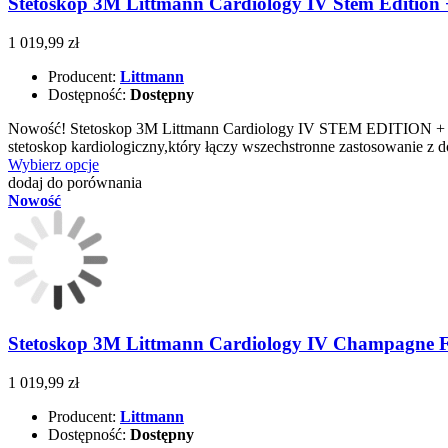
Stetoskop 3M Littmann Cardiology IV Stem Edition +
1 019,99 zł
Producent:
Littmann
Dostępność:
Dostępny
Nowość! Stetoskop 3M Littmann Cardiology IV STEM EDITION + p
stetoskop kardiologiczny,który łączy wszechstronne zastosowanie z 
Wybierz opcje
dodaj do porównania
Nowość
Stetoskop 3M Littmann Cardiology IV Champagne Fi
1 019,99 zł
Producent:
Littmann
Dostępność:
Dostępny