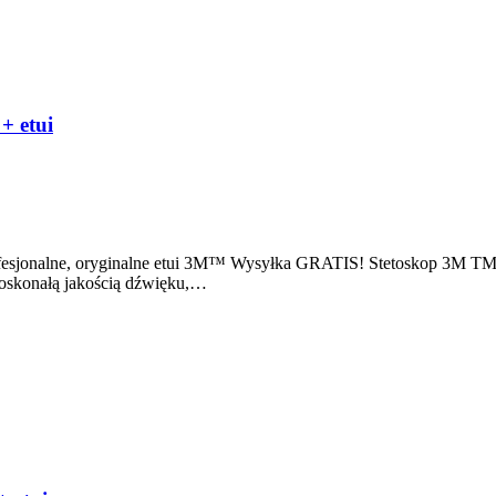
+ etui
ofesjonalne, oryginalne etui 3M™ Wysyłka GRATIS! Stetoskop 3M T
 doskonałą jakością dźwięku,…