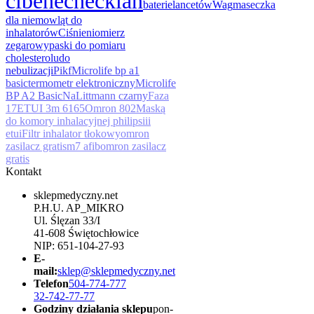
ci
benecheck
lan
baterie
lancetów
Wag
maseczka
dla niemowląt do
inhalatorów
Ciśnieniomierz
zegarowy
paski do pomiaru
cholesterolu
do
nebulizacji
Pikf
Microlife bp a1
basic
termometr elektroniczny
Microlife
BP A2 Basic
Na
Littmann czarny
Faza
17
ETUI 3m 6165
Omron 802
Maską
do komory inhalacyjnej philips
iii
etui
Filtr inhalator tłokowy
omron
zasilacz gratis
m7 afib
omron zasilacz
gratis
Kontakt
sklepmedyczny.net
P.H.U. AP_MIKRO
Ul. Ślęzan 33/I
41-608 Świętochłowice
NIP: 651-104-27-93
E-
mail:
sklep@sklepmedyczny.net
Telefon
504-774-777
32-742-77-77
Godziny działania sklepu
pon-