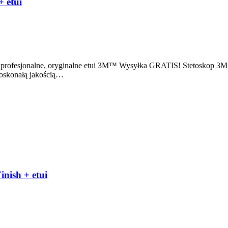
 etui
rofesjonalne, oryginalne etui 3M™ Wysyłka GRATIS! Stetoskop 3
doskonałą jakością…
nish + etui