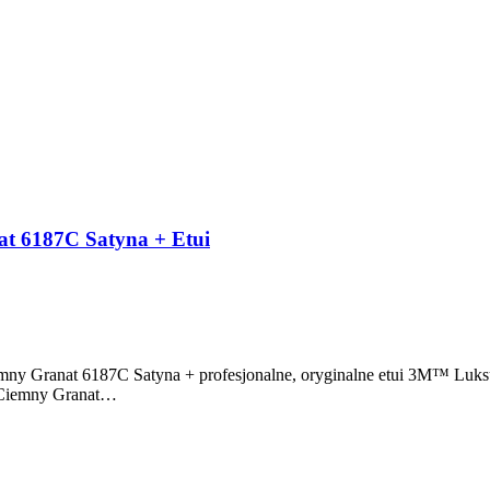
t 6187C Satyna + Etui
ny Granat 6187C Satyna + profesjonalne, oryginalne etui 3M™ Luksu
 Ciemny Granat…