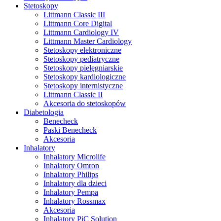
Stetoskopy
Littmann Classic III
Littmann Core Digital
Littmann Cardiology IV
Littmann Master Cardiology
Stetoskopy elektroniczne
Stetoskopy pediatryczne
Stetoskopy pielęgniarskie
Stetoskopy kardiologiczne
Stetoskopy internistyczne
Littmann Classic II
Akcesoria do stetoskopów
Diabetologia
Benecheck
Paski Benecheck
Akcesoria
Inhalatory
Inhalatory Microlife
Inhalatory Omron
Inhalatory Philips
Inhalatory dla dzieci
Inhalatory Pempa
Inhalatory Rossmax
Akcesoria
Inhalatory PiC Solution