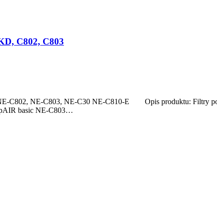
 KD, C802, C803
NE-C802, NE-C803, NE-C30 NE-C810-E Opis produktu: Filtry powi
pAIR basic NE-C803…