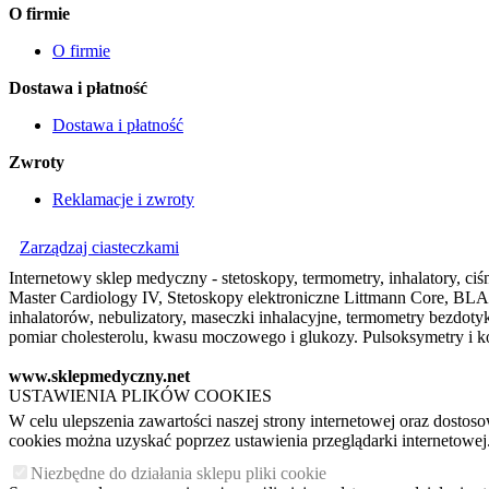
O firmie
O firmie
Dostawa i płatność
Dostawa i płatność
Zwroty
Reklamacje i zwroty
Zarządzaj ciasteczkami
Internetowy sklep medyczny - stetoskopy, termometry, inhalatory, ciśn
Master Cardiology IV, Stetoskopy elektroniczne Littmann Core, BLAC
inhalatorów, nebulizatory, maseczki inhalacyjne, termometry bezdo
pomiar cholesterolu, kwasu moczowego i glukozy. Pulsoksymetry i ko
www.sklepmedyczny.net
USTAWIENIA PLIKÓW COOKIES
W celu ulepszenia zawartości naszej strony internetowej oraz dosto
cookies można uzyskać poprzez ustawienia przeglądarki internetowej
Niezbędne do działania sklepu pliki cookie