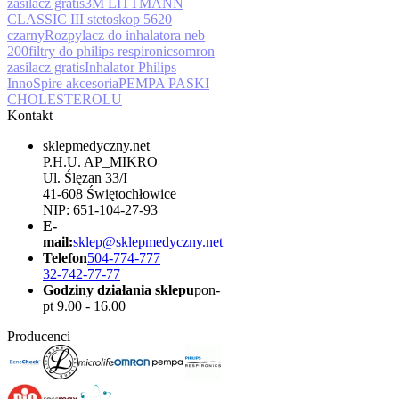
zasilacz gratis
3M LITTMANN
CLASSIC III stetoskop 5620
czarny
Rozpylacz do inhalatora neb
200
filtry do philips respironics
omron
zasilacz gratis
Inhalator Philips
InnoSpire akcesoria
PEMPA PASKI
CHOLESTEROLU
Kontakt
sklepmedyczny.net
P.H.U. AP_MIKRO
Ul. Ślęzan 33/I
41-608 Świętochłowice
NIP: 651-104-27-93
E-
mail:
sklep@sklepmedyczny.net
Telefon
504-774-777
32-742-77-77
Godziny działania sklepu
pon-
pt 9.00 - 16.00
Producenci