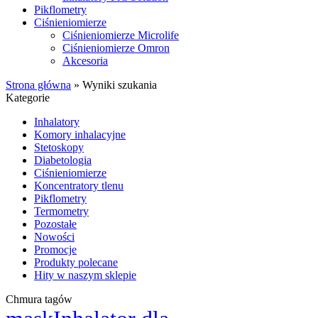
Pikflometry
Ciśnieniomierze
Ciśnieniomierze Microlife
Ciśnieniomierze Omron
Akcesoria
Strona główna
»
Wyniki szukania
Kategorie
Inhalatory
Komory inhalacyjne
Stetoskopy
Diabetologia
Ciśnieniomierze
Koncentratory tlenu
Pikflometry
Termometry
Pozostałe
Nowości
Promocje
Produkty polecane
Hity w naszym sklepie
Chmura tagów