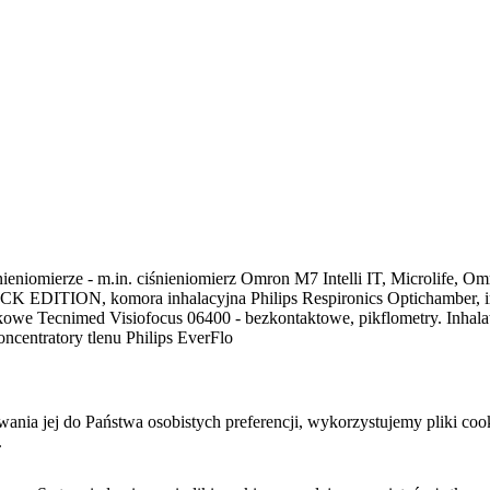
ieniomierze - m.in. ciśnieniomierz Omron M7 Intelli IT, Microlife, Omr
K EDITION, komora inhalacyjna Philips Respironics Optichamber, inhal
tykowe Tecnimed Visiofocus 06400 - bezkontaktowe, pikflometry. Inha
ncentratory tlenu Philips EverFlo
sowania jej do Państwa osobistych preferencji, wykorzystujemy pliki 
.