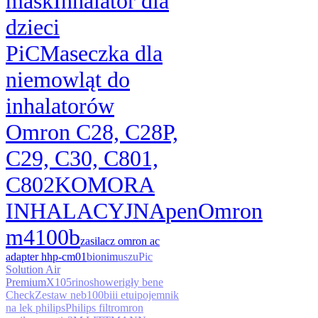
mask
Inhalator dla
dzieci
PiC
Maseczka dla
niemowląt do
inhalatorów
Omron C28, C28P,
C29, C30, C801,
C802
KOMORA
INHALACYJNA
pen
Omron
m4
100b
zasilacz omron ac
adapter hhp-cm01
bionim
uszu
Pic
Solution Air
Premium
X105
rinoshower
igły bene
Check
Zestaw neb100b
iii etui
pojemnik
na lek philips
Philips filtr
omron