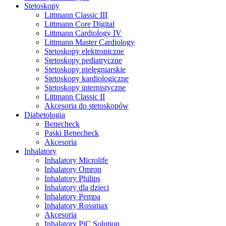
Stetoskopy
Littmann Classic III
Littmann Core Digital
Littmann Cardiology IV
Littmann Master Cardiology
Stetoskopy elektroniczne
Stetoskopy pediatryczne
Stetoskopy pielęgniarskie
Stetoskopy kardiologiczne
Stetoskopy internistyczne
Littmann Classic II
Akcesoria do stetoskopów
Diabetologia
Benecheck
Paski Benecheck
Akcesoria
Inhalatory
Inhalatory Microlife
Inhalatory Omron
Inhalatory Philips
Inhalatory dla dzieci
Inhalatory Pempa
Inhalatory Rossmax
Akcesoria
Inhalatory PiC Solution