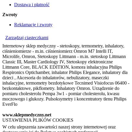
Dostawa i płatność
Zwroty
Reklamacje i zwroty
Zarządzaj ciasteczkami
Internetowy sklep medyczny - stetoskopy, termometry, inhalatory,
ciśnieniomierze - m.in. ciśnieniomierz Omron M7 Intelli IT,
Microlife, Omron, Stetoskopy Littmann - m.in. stetoskop Littmann
Classic III, Master Cardiology IV, Stetoskopy elektroniczne
Littmann Core, BLACK EDITION, komora inhalacyjna Philips
Respironics Optichamber, inhalator Philips Elegance, inhalatory dla
dzieci , Akcesoria do inhalatorów, nebulizatory, maseczki
inhalacyjne, termometry bezdotykowe Tecnimed Visiofocus 06400 -
bezkontaktowe, pikflometry. Inhalatory Omron. Urządzenie do
pomiaru cholesterolu Pempa 3w1 - pomiar cholesterolu, kwasu
moczowego i glukozy. Pulsoksymetry i koncentratory tlenu Philips
EverFlo
www.sklepmedyczny.net
USTAWIENIA PLIKÓW COOKIES
W celu ulepszenia zawartości naszej strony internetowej oraz