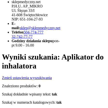
sklepmedyczny.net
P.H.U. AP_MIKRO
Ul. Ślęzan 33/I
41-608 Świętochłowice
NIP: 651-104-27-93
E-
mail:
sklep@sklepmedyczny.net
Telefon
504-774-777
32-742-77-77
Godziny działania sklepu
pon-
pt 9.00 - 16.00
Wyniki szukania: Aplikator do
inhalatora
Zmień ustawienia wyszukiwania
Znaleziono produktów:
0
Szukaj dokładnie wpisany tekst:
tak
Szukaj w numerach katalogowych:
tak