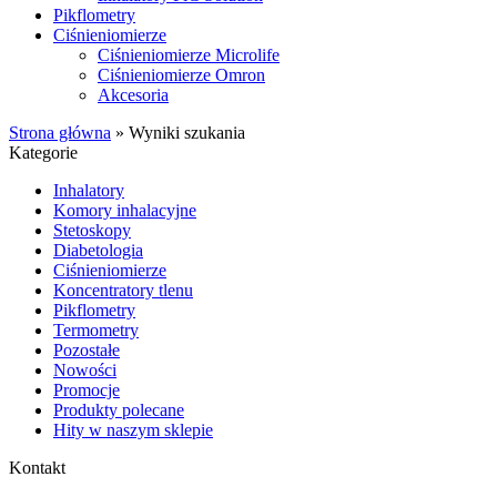
Pikflometry
Ciśnieniomierze
Ciśnieniomierze Microlife
Ciśnieniomierze Omron
Akcesoria
Strona główna
»
Wyniki szukania
Kategorie
Inhalatory
Komory inhalacyjne
Stetoskopy
Diabetologia
Ciśnieniomierze
Koncentratory tlenu
Pikflometry
Termometry
Pozostałe
Nowości
Promocje
Produkty polecane
Hity w naszym sklepie
Kontakt