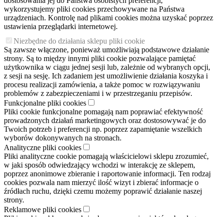
dostosowania jej do Państwa osobistych preferencji,
wykorzystujemy pliki cookies przechowywane na Państwa
urządzeniach. Kontrolę nad plikami cookies można uzyskać poprzez
ustawienia przeglądarki internetowej.
Niezbędne do działania sklepu pliki cookie
Są zawsze włączone, ponieważ umożliwiają podstawowe działanie
strony. Są to między innymi pliki cookie pozwalające pamiętać
użytkownika w ciągu jednej sesji lub, zależnie od wybranych opcji,
z sesji na sesję. Ich zadaniem jest umożliwienie działania koszyka i
procesu realizacji zamówienia, a także pomoc w rozwiązywaniu
problemów z zabezpieczeniami i w przestrzeganiu przepisów.
Funkcjonalne pliki cookies
Pliki cookie funkcjonalne pomagają nam poprawiać efektywność
prowadzonych działań marketingowych oraz dostosowywać je do
Twoich potrzeb i preferencji np. poprzez zapamiętanie wszelkich
wyborów dokonywanych na stronach.
Analityczne pliki cookies
Pliki analityczne cookie pomagają właścicielowi sklepu zrozumieć,
w jaki sposób odwiedzający wchodzi w interakcję ze sklepem,
poprzez anonimowe zbieranie i raportowanie informacji. Ten rodzaj
cookies pozwala nam mierzyć ilość wizyt i zbierać informacje o
źródłach ruchu, dzięki czemu możemy poprawić działanie naszej
strony.
Reklamowe pliki cookies