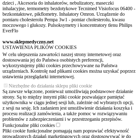
dzieci , Akcesoria do inhalatorów, nebulizatory, maseczki
inhalacyjne, termometry bezdotykowe Tecnimed Visiofocus 06400 -
bezkontaktowe, pikflometry. Inhalatory Omron. Urządzenie do
pomiaru cholesterolu Pempa 3w1 - pomiar cholesterolu, kwasu
moczowego i glukozy. Pulsoksymetry i koncentratory tlenu Philips
EverFlo
www.sklepmedyczny.net
USTAWIENIA PLIKÓW COOKIES
W celu ulepszenia zawartości naszej strony internetowej oraz
dostosowania jej do Państwa osobistych preferencji,
wykorzystujemy pliki cookies przechowywane na Państwa
urządzeniach. Kontrolę nad plikami cookies można uzyskać poprzez
ustawienia przeglądarki internetowej.
Niezbędne do działania sklepu pliki cookie
Są zawsze włączone, ponieważ umożliwiają podstawowe działanie
strony. Są to między innymi pliki cookie pozwalające pamiętać
użytkownika w ciągu jednej sesji lub, zależnie od wybranych opcji,
z sesji na sesję. Ich zadaniem jest umożliwienie działania koszyka i
procesu realizacji zamówienia, a także pomoc w rozwiązywaniu
problemów z zabezpieczeniami i w przestrzeganiu przepisów.
Funkcjonalne pliki cookies
Pliki cookie funkcjonalne pomagają nam poprawiać efektywność
prowadzonych działań marketingowych oraz dostosowywać je do