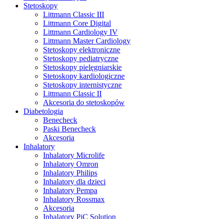
Stetoskopy
Littmann Classic III
Littmann Core Digital
Littmann Cardiology IV
Littmann Master Cardiology
Stetoskopy elektroniczne
Stetoskopy pediatryczne
Stetoskopy pielęgniarskie
Stetoskopy kardiologiczne
Stetoskopy internistyczne
Littmann Classic II
Akcesoria do stetoskopów
Diabetologia
Benecheck
Paski Benecheck
Akcesoria
Inhalatory
Inhalatory Microlife
Inhalatory Omron
Inhalatory Philips
Inhalatory dla dzieci
Inhalatory Pempa
Inhalatory Rossmax
Akcesoria
Inhalatory PiC Solution