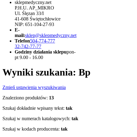
sklepmedyczny.net
P.H.U. AP_MIKRO
Ul. Ślęzan 33/I
41-608 Świętochłowice
NIP: 651-104-27-93
E-
mail:
sklep@sklepmedyczny.net
Telefon
504-774-777
32-742-77-77
Godziny działania sklepu
pon-
pt 9.00 - 16.00
Wyniki szukania: Bp
Zmień ustawienia wyszukiwania
Znaleziono produktów:
13
Szukaj dokładnie wpisany tekst:
tak
Szukaj w numerach katalogowych:
tak
Szukaj w kodach producenta:
tak