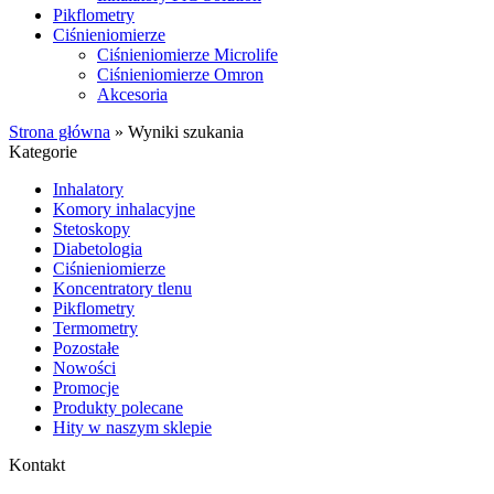
Pikflometry
Ciśnieniomierze
Ciśnieniomierze Microlife
Ciśnieniomierze Omron
Akcesoria
Strona główna
»
Wyniki szukania
Kategorie
Inhalatory
Komory inhalacyjne
Stetoskopy
Diabetologia
Ciśnieniomierze
Koncentratory tlenu
Pikflometry
Termometry
Pozostałe
Nowości
Promocje
Produkty polecane
Hity w naszym sklepie
Kontakt