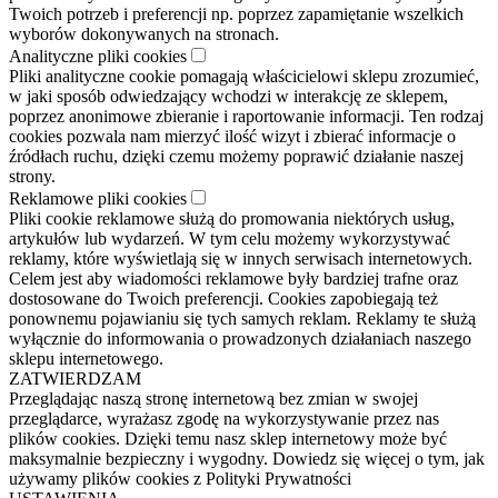
Twoich potrzeb i preferencji np. poprzez zapamiętanie wszelkich
wyborów dokonywanych na stronach.
Analityczne pliki cookies
Pliki analityczne cookie pomagają właścicielowi sklepu zrozumieć,
w jaki sposób odwiedzający wchodzi w interakcję ze sklepem,
poprzez anonimowe zbieranie i raportowanie informacji. Ten rodzaj
cookies pozwala nam mierzyć ilość wizyt i zbierać informacje o
źródłach ruchu, dzięki czemu możemy poprawić działanie naszej
strony.
Reklamowe pliki cookies
Pliki cookie reklamowe służą do promowania niektórych usług,
artykułów lub wydarzeń. W tym celu możemy wykorzystywać
reklamy, które wyświetlają się w innych serwisach internetowych.
Celem jest aby wiadomości reklamowe były bardziej trafne oraz
dostosowane do Twoich preferencji. Cookies zapobiegają też
ponownemu pojawianiu się tych samych reklam. Reklamy te służą
wyłącznie do informowania o prowadzonych działaniach naszego
sklepu internetowego.
ZATWIERDZAM
Przeglądając naszą stronę internetową bez zmian w swojej
przeglądarce, wyrażasz zgodę na wykorzystywanie przez nas
plików cookies. Dzięki temu nasz sklep internetowy może być
maksymalnie bezpieczny i wygodny. Dowiedz się więcej o tym, jak
używamy plików cookies z Polityki Prywatności