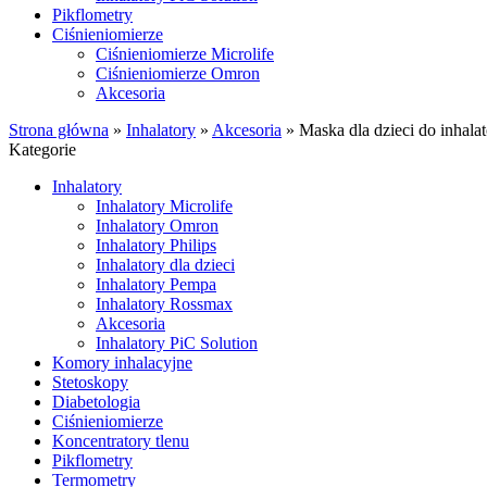
Pikflometry
Ciśnieniomierze
Ciśnieniomierze Microlife
Ciśnieniomierze Omron
Akcesoria
Strona główna
»
Inhalatory
»
Akcesoria
»
Maska dla dzieci do inhala
Kategorie
Inhalatory
Inhalatory Microlife
Inhalatory Omron
Inhalatory Philips
Inhalatory dla dzieci
Inhalatory Pempa
Inhalatory Rossmax
Akcesoria
Inhalatory PiC Solution
Komory inhalacyjne
Stetoskopy
Diabetologia
Ciśnieniomierze
Koncentratory tlenu
Pikflometry
Termometry