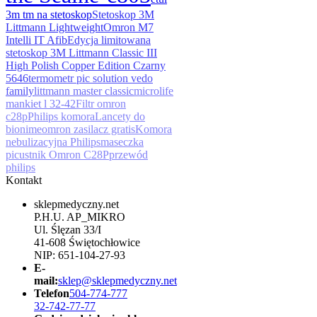
3m tm na stetoskop
Stetoskop 3M
Littmann Lightweight
Omron M7
Intelli IT Afib
Edycja limitowana
stetoskop 3M Littmann Classic III
High Polish Copper Edition Czarny
5646
termometr pic solution vedo
family
littmann master classic
microlife
mankiet l 32-42
Filtr omron
c28p
Philips komora
Lancety do
bionime
omron zasilacz gratis
Komora
nebulizacyjna Philips
maseczka
pic
ustnik Omron C28P
przewód
philips
Kontakt
sklepmedyczny.net
P.H.U. AP_MIKRO
Ul. Ślęzan 33/I
41-608 Świętochłowice
NIP: 651-104-27-93
E-
mail:
sklep@sklepmedyczny.net
Telefon
504-774-777
32-742-77-77