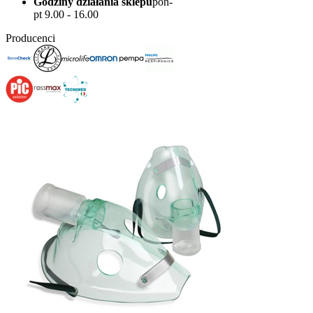
Godziny działania sklepu
pon-
pt 9.00 - 16.00
Producenci