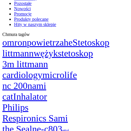
Pozostałe
Nowości
Promocje
Produkty polecane
Hity w naszym sklepie
Chmura tagów
omron
powietrza
he
Stetoskop
littmann
wężyk
stetoskop
3m littmann
cardiology
microlife
nc 200
nami
cat
Inhalator
Philips
Respironics Sami
the Seal
ne-c803
etui