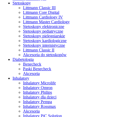
Stetoskopy
Littmann Classic III
Littmann Core Digital
Littmann Cardiology IV
Littmann Master Cardiology
Stetoskopy elektroniczne
Stetoskopy pediatryczne
Stetoskopy pielęgniarskie
Stetoskopy kardiologiczne
Stetoskopy internistyczne
Littmann Classic II
Akcesoria do stetoskopów
Diabetologia
Benecheck
Paski Benecheck
Akcesoria
Inhalatory
Inhalatory Microlife
Inhalatory Omron
Inhalatory Philips
Inhalatory dla dzieci
Inhalatory Pempa
Inhalatory Rossmax
Akcesoria
Inhalatory PiC Solution