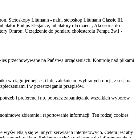
on, Stetoskopy Littmann - m.in. stetoskop Littmann Classic III,
ator Philips Elegance, inhalatory dla dzieci , Akcesoria do
latory Omron. Urządzenie do pomiaru cholesterolu Pempa 3w1 -
cookies przechowywane na Państwa urządzeniach. Kontrolę nad plikami
 w ciągu jednej sesji lub, zależnie od wybranych opcji, z sesji na
zpieczeniami i w przestrzeganiu przepisów.
trzeb i preferencji np. poprzez zapamiętanie wszelkich wyborów
nonimowe zbieranie i raportowanie informacji. Ten rodzaj cookies
 wyświetlają się w innych serwisach internetowych. Celem jest aby
tych samych reklam. Reklamy te służą wyłącznie do informowania o