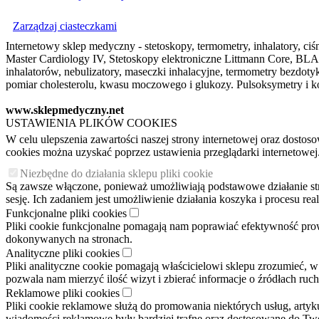
Zarządzaj ciasteczkami
Internetowy sklep medyczny - stetoskopy, termometry, inhalatory, ciśn
Master Cardiology IV, Stetoskopy elektroniczne Littmann Core, BLAC
inhalatorów, nebulizatory, maseczki inhalacyjne, termometry bezdo
pomiar cholesterolu, kwasu moczowego i glukozy. Pulsoksymetry i ko
www.sklepmedyczny.net
USTAWIENIA PLIKÓW COOKIES
W celu ulepszenia zawartości naszej strony internetowej oraz dosto
cookies można uzyskać poprzez ustawienia przeglądarki internetowej
Niezbędne do działania sklepu pliki cookie
Są zawsze włączone, ponieważ umożliwiają podstawowe działanie stron
sesję. Ich zadaniem jest umożliwienie działania koszyka i procesu r
Funkcjonalne pliki cookies
Pliki cookie funkcjonalne pomagają nam poprawiać efektywność pro
dokonywanych na stronach.
Analityczne pliki cookies
Pliki analityczne cookie pomagają właścicielowi sklepu zrozumieć, w
pozwala nam mierzyć ilość wizyt i zbierać informacje o źródłach ruc
Reklamowe pliki cookies
Pliki cookie reklamowe służą do promowania niektórych usług, arty
wiadomości reklamowe były bardziej trafne oraz dostosowane do Two