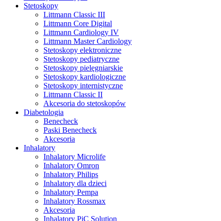
Stetoskopy
Littmann Classic III
Littmann Core Digital
Littmann Cardiology IV
Littmann Master Cardiology
Stetoskopy elektroniczne
Stetoskopy pediatryczne
Stetoskopy pielęgniarskie
Stetoskopy kardiologiczne
Stetoskopy internistyczne
Littmann Classic II
Akcesoria do stetoskopów
Diabetologia
Benecheck
Paski Benecheck
Akcesoria
Inhalatory
Inhalatory Microlife
Inhalatory Omron
Inhalatory Philips
Inhalatory dla dzieci
Inhalatory Pempa
Inhalatory Rossmax
Akcesoria
Inhalatory PiC Solution