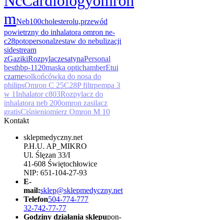
Nc
Cardiology
omron
m
Neb100
cholesterolu,
przewód
powietrzny do inhalatora omron ne-
c28p
oto
personal
zestaw do nebulizacji
sidestream
z
Gaziki
Rozpylacze
satyna
Personal
best
hbp-1120
maska optichamber
Etui
czarne
sol
końcówka do nosa do
philips
Omron C 25
C28P filtr
pempa 3
w 1
Inhalator c803
Rozpylacz do
inhalatora neb 200
omron zasilacz
gratis
Ciśnieniomierz Omron M 10
Kontakt
sklepmedyczny.net
P.H.U. AP_MIKRO
Ul. Ślęzan 33/I
41-608 Świętochłowice
NIP: 651-104-27-93
E-
mail:
sklep@sklepmedyczny.net
Telefon
504-774-777
32-742-77-77
Godziny działania sklepu
pon-