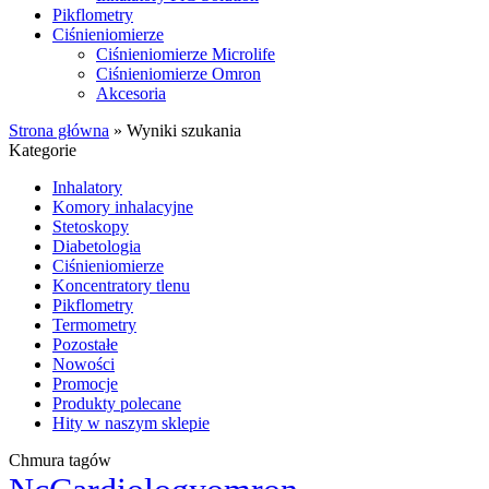
Pikflometry
Ciśnieniomierze
Ciśnieniomierze Microlife
Ciśnieniomierze Omron
Akcesoria
Strona główna
»
Wyniki szukania
Kategorie
Inhalatory
Komory inhalacyjne
Stetoskopy
Diabetologia
Ciśnieniomierze
Koncentratory tlenu
Pikflometry
Termometry
Pozostałe
Nowości
Promocje
Produkty polecane
Hity w naszym sklepie
Chmura tagów