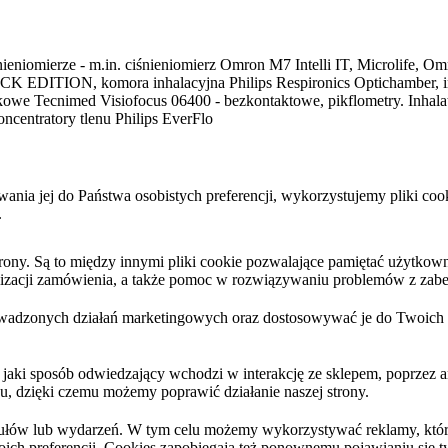
ieniomierze - m.in. ciśnieniomierz Omron M7 Intelli IT, Microlife, Omr
K EDITION, komora inhalacyjna Philips Respironics Optichamber, inhal
tykowe Tecnimed Visiofocus 06400 - bezkontaktowe, pikflometry. Inha
ncentratory tlenu Philips EverFlo
sowania jej do Państwa osobistych preferencji, wykorzystujemy pliki 
.
y. Są to między innymi pliki cookie pozwalające pamiętać użytkownika
ealizacji zamówienia, a także pomoc w rozwiązywaniu problemów z zabe
wadzonych działań marketingowych oraz dostosowywać je do Twoich po
 jaki sposób odwiedzający wchodzi w interakcję ze sklepem, poprzez a
hu, dzięki czemu możemy poprawić działanie naszej strony.
kułów lub wydarzeń. W tym celu możemy wykorzystywać reklamy, które
ich preferencji. Cookies zapobiegają też ponownemu pojawianiu się 