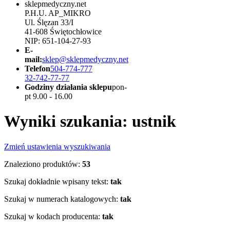
sklepmedyczny.net
P.H.U. AP_MIKRO
Ul. Ślęzan 33/I
41-608 Świętochłowice
NIP: 651-104-27-93
E-
mail:
sklep@sklepmedyczny.net
Telefon
504-774-777
32-742-77-77
Godziny działania sklepu
pon-
pt 9.00 - 16.00
Wyniki szukania: ustnik
Zmień ustawienia wyszukiwania
Znaleziono produktów:
53
Szukaj dokładnie wpisany tekst:
tak
Szukaj w numerach katalogowych:
tak
Szukaj w kodach producenta:
tak