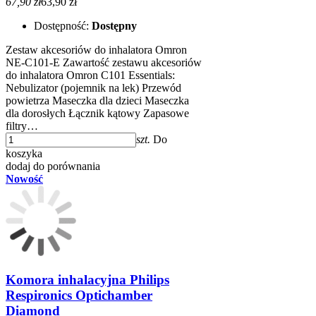
67,90 zł
63,90 zł
Dostępność:
Dostępny
Zestaw akcesoriów do inhalatora Omron
NE-C101-E Zawartość zestawu akcesoriów
do inhalatora Omron C101 Essentials:
Nebulizator (pojemnik na lek) Przewód
powietrza Maseczka dla dzieci Maseczka
dla dorosłych Łącznik kątowy Zapasowe
filtry…
szt.
Do
koszyka
dodaj do porównania
Nowość
Komora inhalacyjna Philips
Respironics Optichamber
Diamond