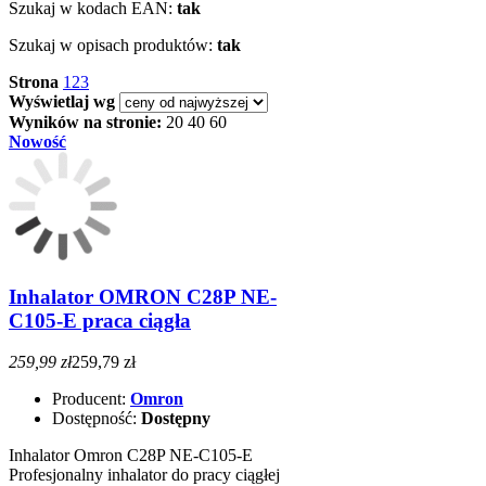
Szukaj w kodach EAN:
tak
Szukaj w opisach produktów:
tak
Strona
1
2
3
Wyświetlaj wg
Wyników na stronie:
20
40
60
Nowość
Inhalator OMRON C28P NE-
C105-E praca ciągła
259,99 zł
259,79 zł
Producent:
Omron
Dostępność:
Dostępny
Inhalator Omron C28P NE-C105-E
Profesjonalny inhalator do pracy ciągłej