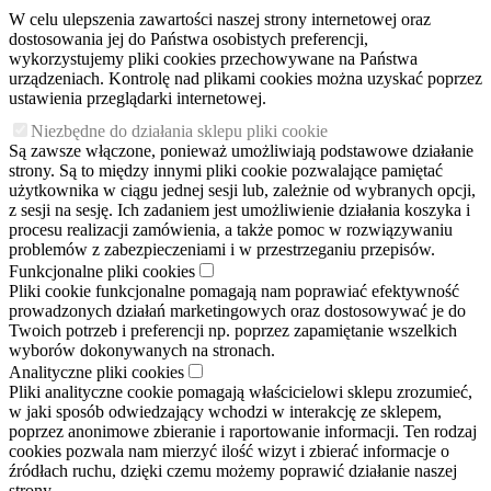
W celu ulepszenia zawartości naszej strony internetowej oraz
dostosowania jej do Państwa osobistych preferencji,
wykorzystujemy pliki cookies przechowywane na Państwa
urządzeniach. Kontrolę nad plikami cookies można uzyskać poprzez
ustawienia przeglądarki internetowej.
Niezbędne do działania sklepu pliki cookie
Są zawsze włączone, ponieważ umożliwiają podstawowe działanie
strony. Są to między innymi pliki cookie pozwalające pamiętać
użytkownika w ciągu jednej sesji lub, zależnie od wybranych opcji,
z sesji na sesję. Ich zadaniem jest umożliwienie działania koszyka i
procesu realizacji zamówienia, a także pomoc w rozwiązywaniu
problemów z zabezpieczeniami i w przestrzeganiu przepisów.
Funkcjonalne pliki cookies
Pliki cookie funkcjonalne pomagają nam poprawiać efektywność
prowadzonych działań marketingowych oraz dostosowywać je do
Twoich potrzeb i preferencji np. poprzez zapamiętanie wszelkich
wyborów dokonywanych na stronach.
Analityczne pliki cookies
Pliki analityczne cookie pomagają właścicielowi sklepu zrozumieć,
w jaki sposób odwiedzający wchodzi w interakcję ze sklepem,
poprzez anonimowe zbieranie i raportowanie informacji. Ten rodzaj
cookies pozwala nam mierzyć ilość wizyt i zbierać informacje o
źródłach ruchu, dzięki czemu możemy poprawić działanie naszej
strony.