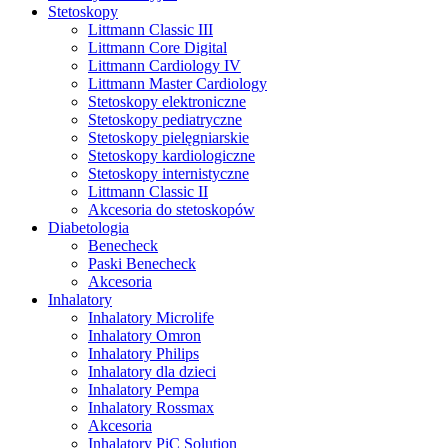
Stetoskopy
Littmann Classic III
Littmann Core Digital
Littmann Cardiology IV
Littmann Master Cardiology
Stetoskopy elektroniczne
Stetoskopy pediatryczne
Stetoskopy pielęgniarskie
Stetoskopy kardiologiczne
Stetoskopy internistyczne
Littmann Classic II
Akcesoria do stetoskopów
Diabetologia
Benecheck
Paski Benecheck
Akcesoria
Inhalatory
Inhalatory Microlife
Inhalatory Omron
Inhalatory Philips
Inhalatory dla dzieci
Inhalatory Pempa
Inhalatory Rossmax
Akcesoria
Inhalatory PiC Solution