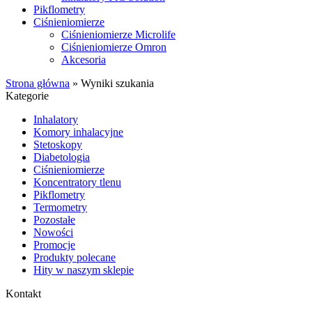
Pikflometry
Ciśnieniomierze
Ciśnieniomierze Microlife
Ciśnieniomierze Omron
Akcesoria
Strona główna
»
Wyniki szukania
Kategorie
Inhalatory
Komory inhalacyjne
Stetoskopy
Diabetologia
Ciśnieniomierze
Koncentratory tlenu
Pikflometry
Termometry
Pozostałe
Nowości
Promocje
Produkty polecane
Hity w naszym sklepie
Kontakt