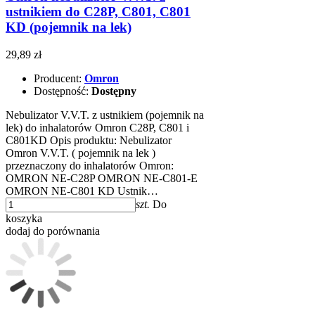
ustnikiem do C28P, C801, C801
KD (pojemnik na lek)
29,89 zł
Producent:
Omron
Dostępność:
Dostępny
Nebulizator V.V.T. z ustnikiem (pojemnik na
lek) do inhalatorów Omron C28P, C801 i
C801KD Opis produktu: Nebulizator
Omron V.V.T. ( pojemnik na lek )
przeznaczony do inhalatorów Omron:
OMRON NE-C28P OMRON NE-C801-E
OMRON NE-C801 KD Ustnik…
szt.
Do
koszyka
dodaj do porównania