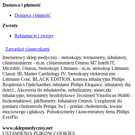
Dostawa i płatność
Dostawa i płatność
Zwroty
Reklamacje i zwroty
Zarządzaj ciasteczkami
Internetowy sklep medyczny - stetoskopy, termometry, inhalatory,
ciśnieniomierze - m.in. ciśnieniomierz Omron M7 Intelli IT,
Microlife, Omron, Stetoskopy Littmann - m.in. stetoskop Littmann
Classic III, Master Cardiology IV, Stetoskopy elektroniczne
Littmann Core, BLACK EDITION, komora inhalacyjna Philips
Respironics Optichamber, inhalator Philips Elegance, inhalatory dla
dzieci , Akcesoria do inhalatorów, nebulizatory, maseczki
inhalacyjne, termometry bezdotykowe Tecnimed Visiofocus 06400 -
bezkontaktowe, pikflometry. Inhalatory Omron. Urządzenie do
pomiaru cholesterolu Pempa 3w1 - pomiar cholesterolu, kwasu
moczowego i glukozy. Pulsoksymetry i koncentratory tlenu Philips
EverFlo
www.sklepmedyczny.net
USTAWIENIA PLIKÓW COOKIES