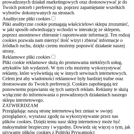
prowadzonych działań marketingowych oraz dostosowywać je do
Twoich potrzeb i preferencji np. poprzez zapamiętanie wszelkich
wyborów dokonywanych na stronach.
Analityczne pliki cookies
Pliki analityczne cookie pomagają właścicielowi sklepu zrozumieć,
w jaki sposób odwiedzający wchodzi w interakcję ze sklepem,
poprzez anonimowe zbieranie i raportowanie informacji. Ten rodzaj
cookies pozwala nam mierzyć ilość wizyt i zbierać informacje o
źródłach ruchu, dzięki czemu możemy poprawić działanie naszej
strony.
Reklamowe pliki cookies
Pliki cookie reklamowe służą do promowania niektórych usług,
artykułów lub wydarzeń. W tym celu możemy wykorzystywać
reklamy, które wyświetlają się w innych serwisach internetowych.
Celem jest aby wiadomości reklamowe były bardziej trafne oraz
dostosowane do Twoich preferencji. Cookies zapobiegają też
ponownemu pojawianiu się tych samych reklam. Reklamy te służą
wyłącznie do informowania o prowadzonych działaniach naszego
sklepu internetowego.
ZATWIERDZAM
Przeglądając naszą stronę internetową bez zmian w swojej
przeglądarce, wyrażasz zgodę na wykorzystywanie przez nas
plików cookies. Dzięki temu nasz sklep internetowy może być
maksymalnie bezpieczny i wygodny. Dowiedz się więcej o tym, jak
używamy plików cookies z Polityki Prywatności