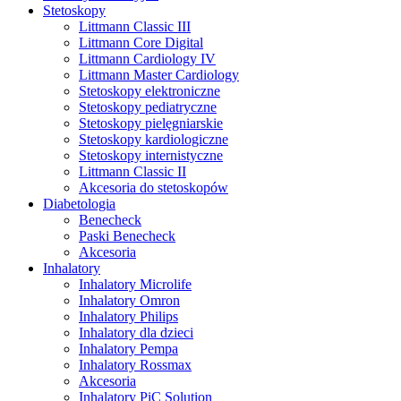
Stetoskopy
Littmann Classic III
Littmann Core Digital
Littmann Cardiology IV
Littmann Master Cardiology
Stetoskopy elektroniczne
Stetoskopy pediatryczne
Stetoskopy pielęgniarskie
Stetoskopy kardiologiczne
Stetoskopy internistyczne
Littmann Classic II
Akcesoria do stetoskopów
Diabetologia
Benecheck
Paski Benecheck
Akcesoria
Inhalatory
Inhalatory Microlife
Inhalatory Omron
Inhalatory Philips
Inhalatory dla dzieci
Inhalatory Pempa
Inhalatory Rossmax
Akcesoria
Inhalatory PiC Solution