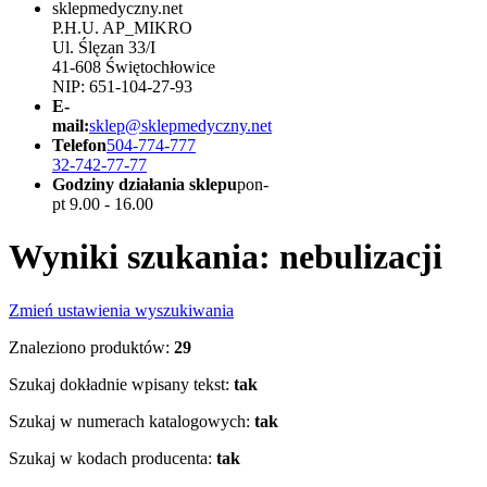
sklepmedyczny.net
P.H.U. AP_MIKRO
Ul. Ślęzan 33/I
41-608 Świętochłowice
NIP: 651-104-27-93
E-
mail:
sklep@sklepmedyczny.net
Telefon
504-774-777
32-742-77-77
Godziny działania sklepu
pon-
pt 9.00 - 16.00
Wyniki szukania: nebulizacji
Zmień ustawienia wyszukiwania
Znaleziono produktów:
29
Szukaj dokładnie wpisany tekst:
tak
Szukaj w numerach katalogowych:
tak
Szukaj w kodach producenta:
tak