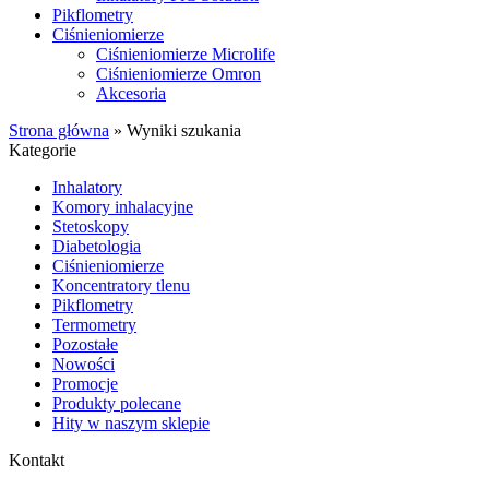
Pikflometry
Ciśnieniomierze
Ciśnieniomierze Microlife
Ciśnieniomierze Omron
Akcesoria
Strona główna
»
Wyniki szukania
Kategorie
Inhalatory
Komory inhalacyjne
Stetoskopy
Diabetologia
Ciśnieniomierze
Koncentratory tlenu
Pikflometry
Termometry
Pozostałe
Nowości
Promocje
Produkty polecane
Hity w naszym sklepie
Kontakt