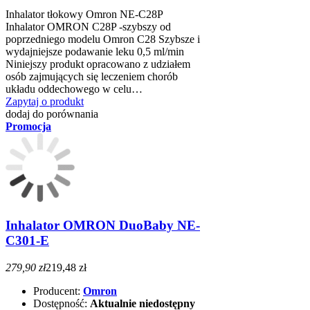
Inhalator tłokowy Omron NE-C28P
Inhalator OMRON C28P -szybszy od
poprzedniego modelu Omron C28 Szybsze i
wydajniejsze podawanie leku 0,5 ml/min
Niniejszy produkt opracowano z udziałem
osób zajmujących się leczeniem chorób
układu oddechowego w celu…
Zapytaj o produkt
dodaj do porównania
Promocja
Inhalator OMRON DuoBaby NE-
C301-E
279,90 zł
219,48 zł
Producent:
Omron
Dostępność:
Aktualnie niedostępny