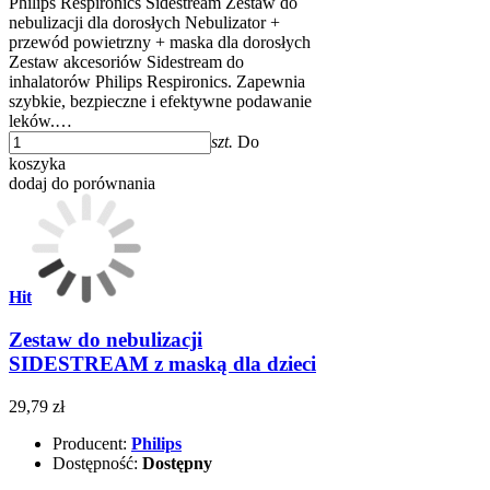
Philips Respironics Sidestream Zestaw do
nebulizacji dla dorosłych Nebulizator +
przewód powietrzny + maska dla dorosłych
Zestaw akcesoriów Sidestream do
inhalatorów Philips Respironics. Zapewnia
szybkie, bezpieczne i efektywne podawanie
leków.…
szt.
Do
koszyka
dodaj do porównania
Hit
Zestaw do nebulizacji
SIDESTREAM z maską dla dzieci
29,79 zł
Producent:
Philips
Dostępność:
Dostępny