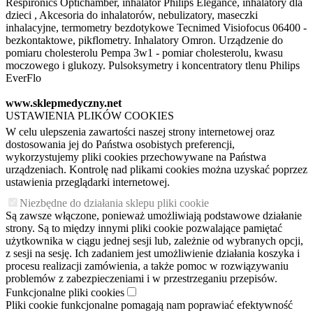
Respironics Optichamber, inhalator Philips Elegance, inhalatory dla
dzieci , Akcesoria do inhalatorów, nebulizatory, maseczki
inhalacyjne, termometry bezdotykowe Tecnimed Visiofocus 06400 -
bezkontaktowe, pikflometry. Inhalatory Omron. Urządzenie do
pomiaru cholesterolu Pempa 3w1 - pomiar cholesterolu, kwasu
moczowego i glukozy. Pulsoksymetry i koncentratory tlenu Philips
EverFlo
www.sklepmedyczny.net
USTAWIENIA PLIKÓW COOKIES
W celu ulepszenia zawartości naszej strony internetowej oraz
dostosowania jej do Państwa osobistych preferencji,
wykorzystujemy pliki cookies przechowywane na Państwa
urządzeniach. Kontrolę nad plikami cookies można uzyskać poprzez
ustawienia przeglądarki internetowej.
Niezbędne do działania sklepu pliki cookie
Są zawsze włączone, ponieważ umożliwiają podstawowe działanie
strony. Są to między innymi pliki cookie pozwalające pamiętać
użytkownika w ciągu jednej sesji lub, zależnie od wybranych opcji,
z sesji na sesję. Ich zadaniem jest umożliwienie działania koszyka i
procesu realizacji zamówienia, a także pomoc w rozwiązywaniu
problemów z zabezpieczeniami i w przestrzeganiu przepisów.
Funkcjonalne pliki cookies
Pliki cookie funkcjonalne pomagają nam poprawiać efektywność