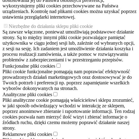
dostosowania jej do Państwa osobistych preferencji,
wykorzystujemy pliki cookies przechowywane na Państwa
urządzeniach. Kontrolę nad plikami cookies można uzyskać poprzez
ustawienia przeglądarki internetowej.
Niezbędne do działania sklepu pliki cookie
Są zawsze włączone, ponieważ umożliwiają podstawowe działanie
strony. Są to między innymi pliki cookie pozwalające pamiętać
użytkownika w ciągu jednej sesji lub, zależnie od wybranych opcji,
z sesji na sesję. Ich zadaniem jest umożliwienie działania koszyka i
procesu realizacji zamówienia, a także pomoc w rozwiązywaniu
problemów z zabezpieczeniami i w przestrzeganiu przepisów.
Funkcjonalne pliki cookies
Pliki cookie funkcjonalne pomagają nam poprawiać efektywność
prowadzonych działań marketingowych oraz dostosowywać je do
Twoich potrzeb i preferencji np. poprzez zapamiętanie wszelkich
wyborów dokonywanych na stronach.
Analityczne pliki cookies
Pliki analityczne cookie pomagają właścicielowi sklepu zrozumieć,
w jaki sposób odwiedzający wchodzi w interakcję ze sklepem,
poprzez anonimowe zbieranie i raportowanie informacji. Ten rodzaj
cookies pozwala nam mierzyć ilość wizyt i zbierać informacje o
źródłach ruchu, dzięki czemu możemy poprawić działanie naszej
strony.
Reklamowe pliki cookies