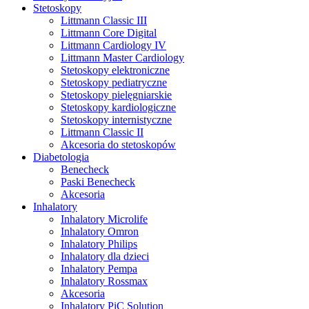
Stetoskopy
Littmann Classic III
Littmann Core Digital
Littmann Cardiology IV
Littmann Master Cardiology
Stetoskopy elektroniczne
Stetoskopy pediatryczne
Stetoskopy pielęgniarskie
Stetoskopy kardiologiczne
Stetoskopy internistyczne
Littmann Classic II
Akcesoria do stetoskopów
Diabetologia
Benecheck
Paski Benecheck
Akcesoria
Inhalatory
Inhalatory Microlife
Inhalatory Omron
Inhalatory Philips
Inhalatory dla dzieci
Inhalatory Pempa
Inhalatory Rossmax
Akcesoria
Inhalatory PiC Solution