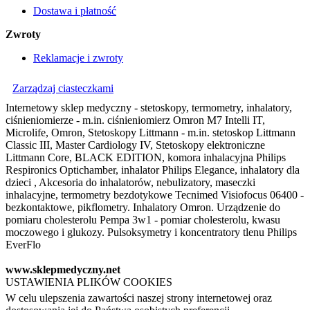
Dostawa i płatność
Zwroty
Reklamacje i zwroty
Zarządzaj ciasteczkami
Internetowy sklep medyczny - stetoskopy, termometry, inhalatory,
ciśnieniomierze - m.in. ciśnieniomierz Omron M7 Intelli IT,
Microlife, Omron, Stetoskopy Littmann - m.in. stetoskop Littmann
Classic III, Master Cardiology IV, Stetoskopy elektroniczne
Littmann Core, BLACK EDITION, komora inhalacyjna Philips
Respironics Optichamber, inhalator Philips Elegance, inhalatory dla
dzieci , Akcesoria do inhalatorów, nebulizatory, maseczki
inhalacyjne, termometry bezdotykowe Tecnimed Visiofocus 06400 -
bezkontaktowe, pikflometry. Inhalatory Omron. Urządzenie do
pomiaru cholesterolu Pempa 3w1 - pomiar cholesterolu, kwasu
moczowego i glukozy. Pulsoksymetry i koncentratory tlenu Philips
EverFlo
www.sklepmedyczny.net
USTAWIENIA PLIKÓW COOKIES
W celu ulepszenia zawartości naszej strony internetowej oraz