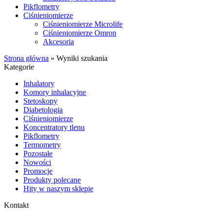
Pikflometry
Ciśnieniomierze
Ciśnieniomierze Microlife
Ciśnieniomierze Omron
Akcesoria
Strona główna
»
Wyniki szukania
Kategorie
Inhalatory
Komory inhalacyjne
Stetoskopy
Diabetologia
Ciśnieniomierze
Koncentratory tlenu
Pikflometry
Termometry
Pozostałe
Nowości
Promocje
Produkty polecane
Hity w naszym sklepie
Kontakt