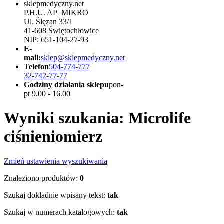
sklepmedyczny.net
P.H.U. AP_MIKRO
Ul. Ślęzan 33/I
41-608 Świętochłowice
NIP: 651-104-27-93
E-
mail:
sklep@sklepmedyczny.net
Telefon
504-774-777
32-742-77-77
Godziny działania sklepu
pon-
pt 9.00 - 16.00
Wyniki szukania: Microlife
ciśnieniomierz
Zmień ustawienia wyszukiwania
Znaleziono produktów:
0
Szukaj dokładnie wpisany tekst:
tak
Szukaj w numerach katalogowych:
tak