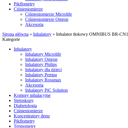
Pikflometry
Ciśnieniomierze
Ciśnieniomierze Microlife
Ciśnieniomierze Omron
Akcesoria
Strona główna
»
Inhalatory
»
Inhalator tłokowy OMNIBUS BR-CN
Kategorie
Inhalatory
Inhalatory Microlife
Inhalatory Omron
Inhalatory Philips
Inhalatory dla dzieci
Inhalatory Pempa
Inhalatory Rossmax
Akcesoria
Inhalatory PiC Solution
Komory inhalacyjne
Stetoskopy
Diabetologia
Ciśnieniomierze
Koncentratory tlenu
Pikflometry
Termometry