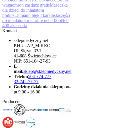
waga
omron zasilacz gratis
Maseczka
dla dzieci do inhalatora
philips
Littmann błękit karaibski
części
do inhalatora microlife neb 100b
Neb
400 akcesoria
Kontakt
sklepmedyczny.net
P.H.U. AP_MIKRO
Ul. Ślęzan 33/I
41-608 Świętochłowice
NIP: 651-104-27-93
E-
mail:
sklep@sklepmedyczny.net
Telefon
504-774-777
32-742-77-77
Godziny działania sklepu
pon-
pt 9.00 - 16.00
Producenci