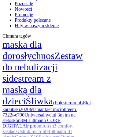
Pozostałe
Nowości
Promocje
Produkty polecane
Hity w naszym sklepie
Chmura tagów
maska dla
dorosłych
nos
Zestaw
do nebulizacji
sidestream z
maską dla
dzieci
Śliwka
cholesterolu,
bŁĘkit
karaibski
2020
M7
mankiet microlife
em-
7322t-e
700
Uniwersalny
etui 3m tm na
stetoskop
3M Littmann CORE
DIGITAL
Air pro
omron m3 comfort
zasilacz
Ustnik microlife
Littmann III
classic
Omron X105 advanced
Omron