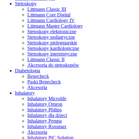
Stetoskopy
Littmann Classic III
Littmann Core Digital
Littmann Cardiology IV
Littmann Master Cardiology
Stetoskopy elektroniczne
Stetoskopy pediatryczne
Stetoskopy pielęgniarskie
Stetoskopy kardiologiczne
Stetoskopy internistyczne
Littmann Classic II
Akcesoria do stetoskopów
Diabetologia
Benecheck
Paski Benecheck
Akcesoria
Inhalatory
Inhalatory Microlife
Inhalatory Omron
Inhalatory Philips
Inhalatory dla dzieci
Inhalatory Pempa
Inhalatory Rossmax
Akcesoria
Inhalatory PiC Solution