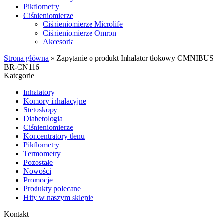
Pikflometry
Ciśnieniomierze
Ciśnieniomierze Microlife
Ciśnieniomierze Omron
Akcesoria
Strona główna
»
Zapytanie o produkt Inhalator tłokowy OMNIBUS
BR-CN116
Kategorie
Inhalatory
Komory inhalacyjne
Stetoskopy
Diabetologia
Ciśnieniomierze
Koncentratory tlenu
Pikflometry
Termometry
Pozostałe
Nowości
Promocje
Produkty polecane
Hity w naszym sklepie
Kontakt