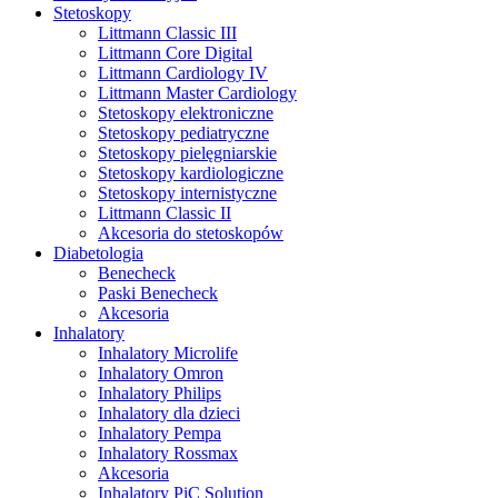
Stetoskopy
Littmann Classic III
Littmann Core Digital
Littmann Cardiology IV
Littmann Master Cardiology
Stetoskopy elektroniczne
Stetoskopy pediatryczne
Stetoskopy pielęgniarskie
Stetoskopy kardiologiczne
Stetoskopy internistyczne
Littmann Classic II
Akcesoria do stetoskopów
Diabetologia
Benecheck
Paski Benecheck
Akcesoria
Inhalatory
Inhalatory Microlife
Inhalatory Omron
Inhalatory Philips
Inhalatory dla dzieci
Inhalatory Pempa
Inhalatory Rossmax
Akcesoria
Inhalatory PiC Solution