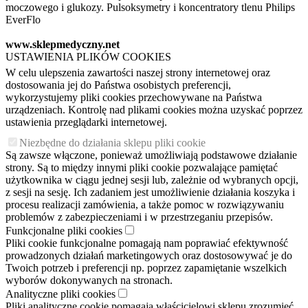
moczowego i glukozy. Pulsoksymetry i koncentratory tlenu Philips
EverFlo
www.sklepmedyczny.net
USTAWIENIA PLIKÓW COOKIES
W celu ulepszenia zawartości naszej strony internetowej oraz
dostosowania jej do Państwa osobistych preferencji,
wykorzystujemy pliki cookies przechowywane na Państwa
urządzeniach. Kontrolę nad plikami cookies można uzyskać poprzez
ustawienia przeglądarki internetowej.
Niezbędne do działania sklepu pliki cookie
Są zawsze włączone, ponieważ umożliwiają podstawowe działanie
strony. Są to między innymi pliki cookie pozwalające pamiętać
użytkownika w ciągu jednej sesji lub, zależnie od wybranych opcji,
z sesji na sesję. Ich zadaniem jest umożliwienie działania koszyka i
procesu realizacji zamówienia, a także pomoc w rozwiązywaniu
problemów z zabezpieczeniami i w przestrzeganiu przepisów.
Funkcjonalne pliki cookies
Pliki cookie funkcjonalne pomagają nam poprawiać efektywność
prowadzonych działań marketingowych oraz dostosowywać je do
Twoich potrzeb i preferencji np. poprzez zapamiętanie wszelkich
wyborów dokonywanych na stronach.
Analityczne pliki cookies
Pliki analityczne cookie pomagają właścicielowi sklepu zrozumieć,