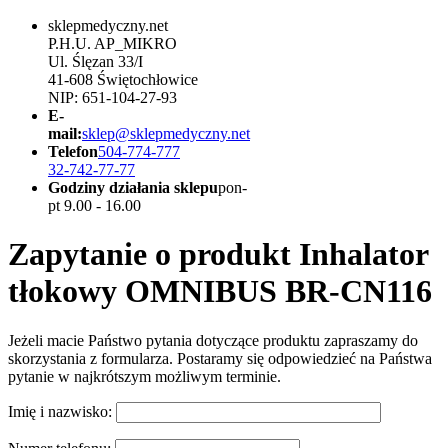
sklepmedyczny.net
P.H.U. AP_MIKRO
Ul. Ślęzan 33/I
41-608 Świętochłowice
NIP: 651-104-27-93
E-
mail:
sklep@sklepmedyczny.net
Telefon
504-774-777
32-742-77-77
Godziny działania sklepu
pon-
pt 9.00 - 16.00
Zapytanie o produkt Inhalator
tłokowy OMNIBUS BR-CN116
Jeżeli macie Państwo pytania dotyczące produktu zapraszamy do
skorzystania z formularza. Postaramy się odpowiedzieć na Państwa
pytanie w najkrótszym możliwym terminie.
Imię i nazwisko: