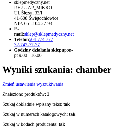
sklepmedyczny.net
P.H.U. AP_MIKRO
Ul. Ślęzan 33/I
41-608 Świętochłowice
NIP: 651-104-27-93
E-
mail:
sklep@sklepmedyczny.net
Telefon
504-774-777
32-742-77-77
Godziny działania sklepu
pon-
pt 9.00 - 16.00
Wyniki szukania: chamber
Zmień ustawienia wyszukiwania
Znaleziono produktów:
3
Szukaj dokładnie wpisany tekst:
tak
Szukaj w numerach katalogowych:
tak
Szukaj w kodach producenta:
tak