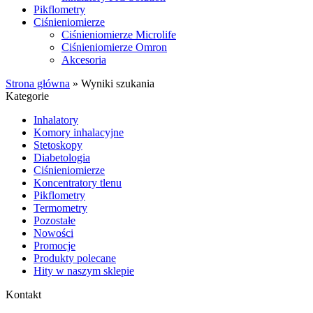
Pikflometry
Ciśnieniomierze
Ciśnieniomierze Microlife
Ciśnieniomierze Omron
Akcesoria
Strona główna
»
Wyniki szukania
Kategorie
Inhalatory
Komory inhalacyjne
Stetoskopy
Diabetologia
Ciśnieniomierze
Koncentratory tlenu
Pikflometry
Termometry
Pozostałe
Nowości
Promocje
Produkty polecane
Hity w naszym sklepie
Kontakt