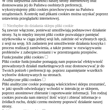
W celu ulepszenia zawartości naszej strony internetowej oraz
dostosowania jej do Państwa osobistych preferencji,
wykorzystujemy pliki cookies przechowywane na Państwa
urządzeniach. Kontrolę nad plikami cookies można uzyskać poprzez
ustawienia przeglądarki internetowej.
Niezbędne do działania sklepu pliki cookie
Są zawsze włączone, ponieważ umożliwiają podstawowe działanie
strony. Są to między innymi pliki cookie pozwalające pamiętać
użytkownika w ciągu jednej sesji lub, zależnie od wybranych opcji,
z sesji na sesję. Ich zadaniem jest umożliwienie działania koszyka i
procesu realizacji zamówienia, a także pomoc w rozwiązywaniu
problemów z zabezpieczeniami i w przestrzeganiu przepisów.
Funkcjonalne pliki cookies
Pliki cookie funkcjonalne pomagają nam poprawiać efektywność
prowadzonych działań marketingowych oraz dostosowywać je do
Twoich potrzeb i preferencji np. poprzez zapamiętanie wszelkich
wyborów dokonywanych na stronach.
Analityczne pliki cookies
Pliki analityczne cookie pomagają właścicielowi sklepu zrozumieć,
w jaki sposób odwiedzający wchodzi w interakcję ze sklepem,
poprzez anonimowe zbieranie i raportowanie informacji. Ten rodzaj
cookies pozwala nam mierzyć ilość wizyt i zbierać informacje o
źródłach ruchu, dzięki czemu możemy poprawić działanie naszej
strony.