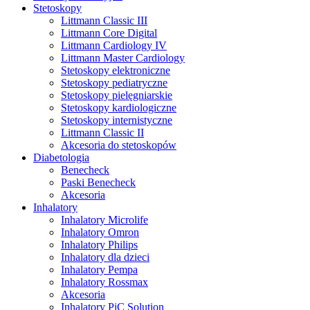
Stetoskopy
Littmann Classic III
Littmann Core Digital
Littmann Cardiology IV
Littmann Master Cardiology
Stetoskopy elektroniczne
Stetoskopy pediatryczne
Stetoskopy pielęgniarskie
Stetoskopy kardiologiczne
Stetoskopy internistyczne
Littmann Classic II
Akcesoria do stetoskopów
Diabetologia
Benecheck
Paski Benecheck
Akcesoria
Inhalatory
Inhalatory Microlife
Inhalatory Omron
Inhalatory Philips
Inhalatory dla dzieci
Inhalatory Pempa
Inhalatory Rossmax
Akcesoria
Inhalatory PiC Solution