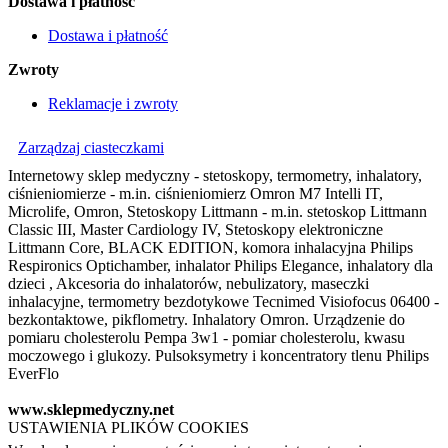
Dostawa i płatność
Dostawa i płatność
Zwroty
Reklamacje i zwroty
Zarządzaj ciasteczkami
Internetowy sklep medyczny - stetoskopy, termometry, inhalatory,
ciśnieniomierze - m.in. ciśnieniomierz Omron M7 Intelli IT,
Microlife, Omron, Stetoskopy Littmann - m.in. stetoskop Littmann
Classic III, Master Cardiology IV, Stetoskopy elektroniczne
Littmann Core, BLACK EDITION, komora inhalacyjna Philips
Respironics Optichamber, inhalator Philips Elegance, inhalatory dla
dzieci , Akcesoria do inhalatorów, nebulizatory, maseczki
inhalacyjne, termometry bezdotykowe Tecnimed Visiofocus 06400 -
bezkontaktowe, pikflometry. Inhalatory Omron. Urządzenie do
pomiaru cholesterolu Pempa 3w1 - pomiar cholesterolu, kwasu
moczowego i glukozy. Pulsoksymetry i koncentratory tlenu Philips
EverFlo
www.sklepmedyczny.net
USTAWIENIA PLIKÓW COOKIES