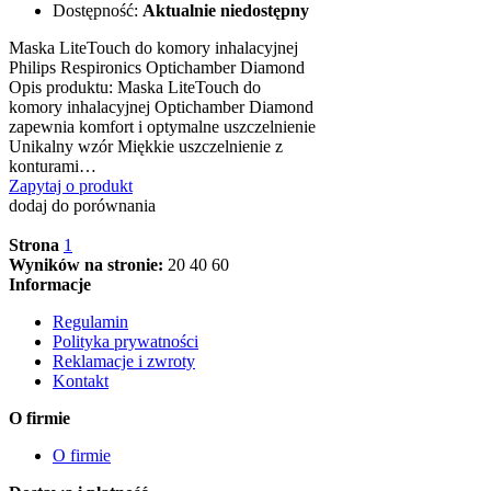
Dostępność:
Aktualnie niedostępny
Maska LiteTouch do komory inhalacyjnej
Philips Respironics Optichamber Diamond
Opis produktu: Maska LiteTouch do
komory inhalacyjnej Optichamber Diamond
zapewnia komfort i optymalne uszczelnienie
Unikalny wzór Miękkie uszczelnienie z
konturami…
Zapytaj o produkt
dodaj do porównania
Strona
1
Wyników na stronie:
20
40
60
Informacje
Regulamin
Polityka prywatności
Reklamacje i zwroty
Kontakt
O firmie
O firmie