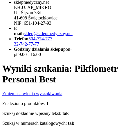
sklepmedyczny.net
P.H.U. AP_MIKRO
Ul. Ślęzan 33/I
41-608 Świętochłowice
NIP: 651-104-27-93
E-
mail:
sklep@sklepmedyczny.net
Telefon
504-774-777
32-742-77-77
Godziny działania sklepu
pon-
pt 9.00 - 16.00
Wyniki szukania: Pikflometr
Personal Best
Zmień ustawienia wyszukiwania
Znaleziono produktów:
1
Szukaj dokładnie wpisany tekst:
tak
Szukaj w numerach katalogowych:
tak