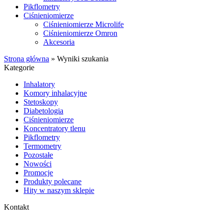
Pikflometry
Ciśnieniomierze
Ciśnieniomierze Microlife
Ciśnieniomierze Omron
Akcesoria
Strona główna
»
Wyniki szukania
Kategorie
Inhalatory
Komory inhalacyjne
Stetoskopy
Diabetologia
Ciśnieniomierze
Koncentratory tlenu
Pikflometry
Termometry
Pozostałe
Nowości
Promocje
Produkty polecane
Hity w naszym sklepie
Kontakt