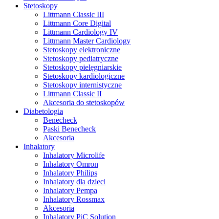
Stetoskopy
Littmann Classic III
Littmann Core Digital
Littmann Cardiology IV
Littmann Master Cardiology
Stetoskopy elektroniczne
Stetoskopy pediatryczne
Stetoskopy pielęgniarskie
Stetoskopy kardiologiczne
Stetoskopy internistyczne
Littmann Classic II
Akcesoria do stetoskopów
Diabetologia
Benecheck
Paski Benecheck
Akcesoria
Inhalatory
Inhalatory Microlife
Inhalatory Omron
Inhalatory Philips
Inhalatory dla dzieci
Inhalatory Pempa
Inhalatory Rossmax
Akcesoria
Inhalatory PiC Solution