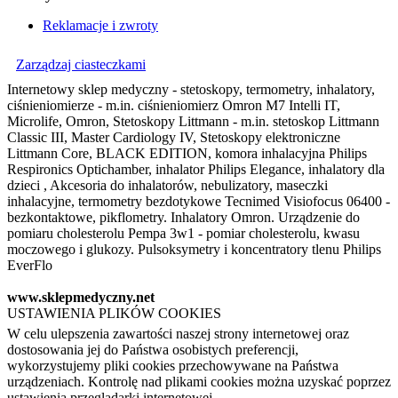
Reklamacje i zwroty
Zarządzaj ciasteczkami
Internetowy sklep medyczny - stetoskopy, termometry, inhalatory,
ciśnieniomierze - m.in. ciśnieniomierz Omron M7 Intelli IT,
Microlife, Omron, Stetoskopy Littmann - m.in. stetoskop Littmann
Classic III, Master Cardiology IV, Stetoskopy elektroniczne
Littmann Core, BLACK EDITION, komora inhalacyjna Philips
Respironics Optichamber, inhalator Philips Elegance, inhalatory dla
dzieci , Akcesoria do inhalatorów, nebulizatory, maseczki
inhalacyjne, termometry bezdotykowe Tecnimed Visiofocus 06400 -
bezkontaktowe, pikflometry. Inhalatory Omron. Urządzenie do
pomiaru cholesterolu Pempa 3w1 - pomiar cholesterolu, kwasu
moczowego i glukozy. Pulsoksymetry i koncentratory tlenu Philips
EverFlo
www.sklepmedyczny.net
USTAWIENIA PLIKÓW COOKIES
W celu ulepszenia zawartości naszej strony internetowej oraz
dostosowania jej do Państwa osobistych preferencji,
wykorzystujemy pliki cookies przechowywane na Państwa
urządzeniach. Kontrolę nad plikami cookies można uzyskać poprzez
ustawienia przeglądarki internetowej.