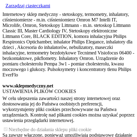
Zarządzaj ciasteczkami
Internetowy sklep medyczny - stetoskopy, termometry, inhalatory,
ciśnieniomierze - m.in. ciśnieniomierz Omron M7 Intelli IT,
Microlife, Omron, Stetoskopy Littmann - m.in. stetoskop Littmann
Classic III, Master Cardiology IV, Stetoskopy elektroniczne
Littmann Core, BLACK EDITION, komora inhalacyjna Philips
Respironics Optichamber, inhalator Philips Elegance, inhalatory dla
dzieci , Akcesoria do inhalatorów, nebulizatory, maseczki
inhalacyjne, termometry bezdotykowe Tecnimed Visiofocus 06400 -
bezkontaktowe, pikflometry. Inhalatory Omron. Urządzenie do
pomiaru cholesterolu Pempa 3w1 - pomiar cholesterolu, kwasu
moczowego i glukozy. Pulsoksymetry i koncentratory tlenu Philips
EverFlo
www.sklepmedyczny.net
USTAWIENIA PLIKÓW COOKIES
W celu ulepszenia zawartości naszej strony internetowej oraz
dostosowania jej do Państwa osobistych preferencji,
wykorzystujemy pliki cookies przechowywane na Państwa
urządzeniach. Kontrolę nad plikami cookies można uzyskać poprzez
ustawienia przeglądarki internetowej.
Niezbędne do działania sklepu pliki cookie
Są zawsze włączone, ponieważ umożliwiają podstawowe działanie