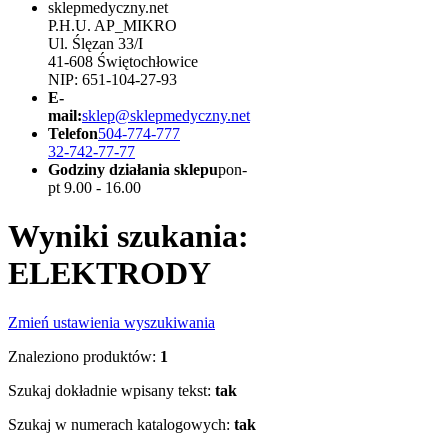
sklepmedyczny.net
P.H.U. AP_MIKRO
Ul. Ślęzan 33/I
41-608 Świętochłowice
NIP: 651-104-27-93
E-
mail:
sklep@sklepmedyczny.net
Telefon
504-774-777
32-742-77-77
Godziny działania sklepu
pon-
pt 9.00 - 16.00
Wyniki szukania:
ELEKTRODY
Zmień ustawienia wyszukiwania
Znaleziono produktów:
1
Szukaj dokładnie wpisany tekst:
tak
Szukaj w numerach katalogowych:
tak