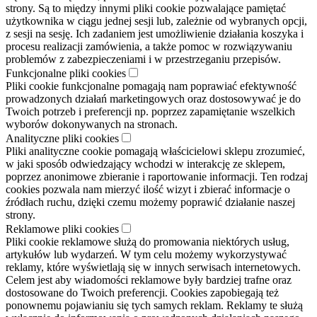
strony. Są to między innymi pliki cookie pozwalające pamiętać
użytkownika w ciągu jednej sesji lub, zależnie od wybranych opcji,
z sesji na sesję. Ich zadaniem jest umożliwienie działania koszyka i
procesu realizacji zamówienia, a także pomoc w rozwiązywaniu
problemów z zabezpieczeniami i w przestrzeganiu przepisów.
Funkcjonalne pliki cookies
Pliki cookie funkcjonalne pomagają nam poprawiać efektywność
prowadzonych działań marketingowych oraz dostosowywać je do
Twoich potrzeb i preferencji np. poprzez zapamiętanie wszelkich
wyborów dokonywanych na stronach.
Analityczne pliki cookies
Pliki analityczne cookie pomagają właścicielowi sklepu zrozumieć,
w jaki sposób odwiedzający wchodzi w interakcję ze sklepem,
poprzez anonimowe zbieranie i raportowanie informacji. Ten rodzaj
cookies pozwala nam mierzyć ilość wizyt i zbierać informacje o
źródłach ruchu, dzięki czemu możemy poprawić działanie naszej
strony.
Reklamowe pliki cookies
Pliki cookie reklamowe służą do promowania niektórych usług,
artykułów lub wydarzeń. W tym celu możemy wykorzystywać
reklamy, które wyświetlają się w innych serwisach internetowych.
Celem jest aby wiadomości reklamowe były bardziej trafne oraz
dostosowane do Twoich preferencji. Cookies zapobiegają też
ponownemu pojawianiu się tych samych reklam. Reklamy te służą