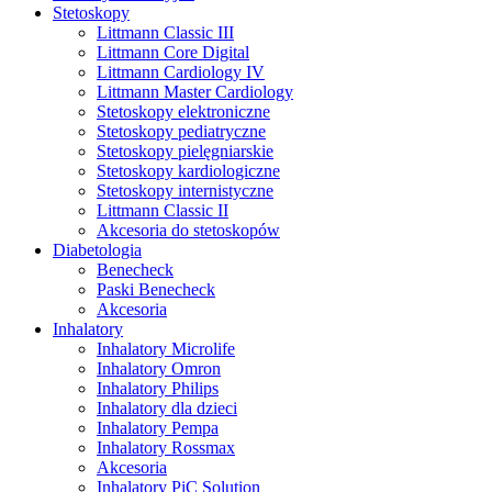
Stetoskopy
Littmann Classic III
Littmann Core Digital
Littmann Cardiology IV
Littmann Master Cardiology
Stetoskopy elektroniczne
Stetoskopy pediatryczne
Stetoskopy pielęgniarskie
Stetoskopy kardiologiczne
Stetoskopy internistyczne
Littmann Classic II
Akcesoria do stetoskopów
Diabetologia
Benecheck
Paski Benecheck
Akcesoria
Inhalatory
Inhalatory Microlife
Inhalatory Omron
Inhalatory Philips
Inhalatory dla dzieci
Inhalatory Pempa
Inhalatory Rossmax
Akcesoria
Inhalatory PiC Solution