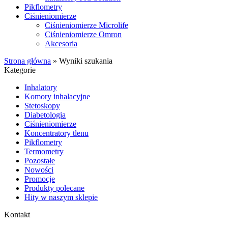
Pikflometry
Ciśnieniomierze
Ciśnieniomierze Microlife
Ciśnieniomierze Omron
Akcesoria
Strona główna
»
Wyniki szukania
Kategorie
Inhalatory
Komory inhalacyjne
Stetoskopy
Diabetologia
Ciśnieniomierze
Koncentratory tlenu
Pikflometry
Termometry
Pozostałe
Nowości
Promocje
Produkty polecane
Hity w naszym sklepie
Kontakt