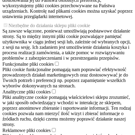
dostosowania jej do Państwa osobistych preferencji,
wykorzystujemy pliki cookies przechowywane na Państwa
urządzeniach. Kontrolę nad plikami cookies można uzyskać poprzez
ustawienia przeglądarki internetowej.
Niezbędne do działania sklepu pliki cookie
Są zawsze włączone, ponieważ umożliwiają podstawowe działanie
strony. Są to między innymi pliki cookie pozwalające pamiętać
użytkownika w ciągu jednej sesji lub, zależnie od wybranych opcji,
z sesji na sesję. Ich zadaniem jest umożliwienie działania koszyka i
procesu realizacji zamówienia, a także pomoc w rozwiązywaniu
problemów z zabezpieczeniami i w przestrzeganiu przepisów.
Funkcjonalne pliki cookies
Pliki cookie funkcjonalne pomagają nam poprawiać efektywność
prowadzonych działań marketingowych oraz dostosowywać je do
Twoich potrzeb i preferencji np. poprzez zapamiętanie wszelkich
wyborów dokonywanych na stronach.
Analityczne pliki cookies
Pliki analityczne cookie pomagają właścicielowi sklepu zrozumieć,
w jaki sposób odwiedzający wchodzi w interakcję ze sklepem,
poprzez anonimowe zbieranie i raportowanie informacji. Ten rodzaj
cookies pozwala nam mierzyć ilość wizyt i zbierać informacje o
źródłach ruchu, dzięki czemu możemy poprawić działanie naszej
strony.
Reklamowe pliki cookies