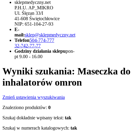
sklepmedyczny.net
P.H.U. AP_MIKRO
Ul. Ślęzan 33/I
41-608 Świętochłowice
NIP: 651-104-27-93
E-
mail:
sklep@sklepmedyczny.net
Telefon
504-774-777
32-742-77-77
Godziny działania sklepu
pon-
pt 9.00 - 16.00
Wyniki szukania: Maseczka do
inhalatorów omron
Zmień ustawienia wyszukiwania
Znaleziono produktów:
0
Szukaj dokładnie wpisany tekst:
tak
Szukaj w numerach katalogowych:
tak