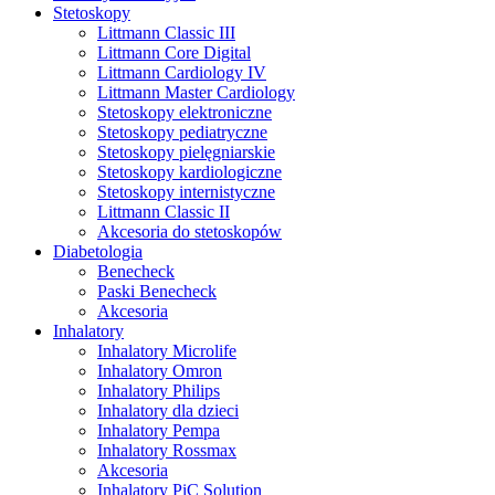
Stetoskopy
Littmann Classic III
Littmann Core Digital
Littmann Cardiology IV
Littmann Master Cardiology
Stetoskopy elektroniczne
Stetoskopy pediatryczne
Stetoskopy pielęgniarskie
Stetoskopy kardiologiczne
Stetoskopy internistyczne
Littmann Classic II
Akcesoria do stetoskopów
Diabetologia
Benecheck
Paski Benecheck
Akcesoria
Inhalatory
Inhalatory Microlife
Inhalatory Omron
Inhalatory Philips
Inhalatory dla dzieci
Inhalatory Pempa
Inhalatory Rossmax
Akcesoria
Inhalatory PiC Solution