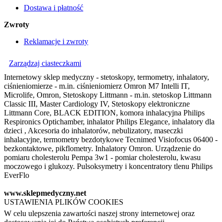
Dostawa i płatność
Zwroty
Reklamacje i zwroty
Zarządzaj ciasteczkami
Internetowy sklep medyczny - stetoskopy, termometry, inhalatory,
ciśnieniomierze - m.in. ciśnieniomierz Omron M7 Intelli IT,
Microlife, Omron, Stetoskopy Littmann - m.in. stetoskop Littmann
Classic III, Master Cardiology IV, Stetoskopy elektroniczne
Littmann Core, BLACK EDITION, komora inhalacyjna Philips
Respironics Optichamber, inhalator Philips Elegance, inhalatory dla
dzieci , Akcesoria do inhalatorów, nebulizatory, maseczki
inhalacyjne, termometry bezdotykowe Tecnimed Visiofocus 06400 -
bezkontaktowe, pikflometry. Inhalatory Omron. Urządzenie do
pomiaru cholesterolu Pempa 3w1 - pomiar cholesterolu, kwasu
moczowego i glukozy. Pulsoksymetry i koncentratory tlenu Philips
EverFlo
www.sklepmedyczny.net
USTAWIENIA PLIKÓW COOKIES
W celu ulepszenia zawartości naszej strony internetowej oraz