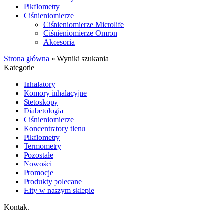
Pikflometry
Ciśnieniomierze
Ciśnieniomierze Microlife
Ciśnieniomierze Omron
Akcesoria
Strona główna
»
Wyniki szukania
Kategorie
Inhalatory
Komory inhalacyjne
Stetoskopy
Diabetologia
Ciśnieniomierze
Koncentratory tlenu
Pikflometry
Termometry
Pozostałe
Nowości
Promocje
Produkty polecane
Hity w naszym sklepie
Kontakt