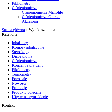
Pikflometry
Ciśnieniomierze
Ciśnieniomierze Microlife
Ciśnieniomierze Omron
Akcesoria
Strona główna
»
Wyniki szukania
Kategorie
Inhalatory
Komory inhalacyjne
Stetoskopy
Diabetologia
Ciśnieniomierze
Koncentratory tlenu
Pikflometry
Termometry
Pozostałe
Nowości
Promocje
Produkty polecane
Hity w naszym sklepie
Kontakt