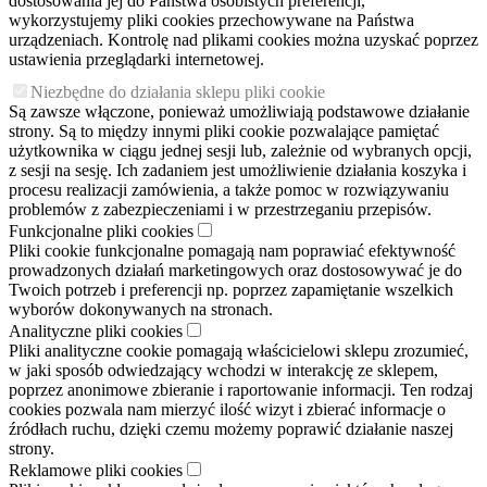
dostosowania jej do Państwa osobistych preferencji,
wykorzystujemy pliki cookies przechowywane na Państwa
urządzeniach. Kontrolę nad plikami cookies można uzyskać poprzez
ustawienia przeglądarki internetowej.
Niezbędne do działania sklepu pliki cookie
Są zawsze włączone, ponieważ umożliwiają podstawowe działanie
strony. Są to między innymi pliki cookie pozwalające pamiętać
użytkownika w ciągu jednej sesji lub, zależnie od wybranych opcji,
z sesji na sesję. Ich zadaniem jest umożliwienie działania koszyka i
procesu realizacji zamówienia, a także pomoc w rozwiązywaniu
problemów z zabezpieczeniami i w przestrzeganiu przepisów.
Funkcjonalne pliki cookies
Pliki cookie funkcjonalne pomagają nam poprawiać efektywność
prowadzonych działań marketingowych oraz dostosowywać je do
Twoich potrzeb i preferencji np. poprzez zapamiętanie wszelkich
wyborów dokonywanych na stronach.
Analityczne pliki cookies
Pliki analityczne cookie pomagają właścicielowi sklepu zrozumieć,
w jaki sposób odwiedzający wchodzi w interakcję ze sklepem,
poprzez anonimowe zbieranie i raportowanie informacji. Ten rodzaj
cookies pozwala nam mierzyć ilość wizyt i zbierać informacje o
źródłach ruchu, dzięki czemu możemy poprawić działanie naszej
strony.
Reklamowe pliki cookies