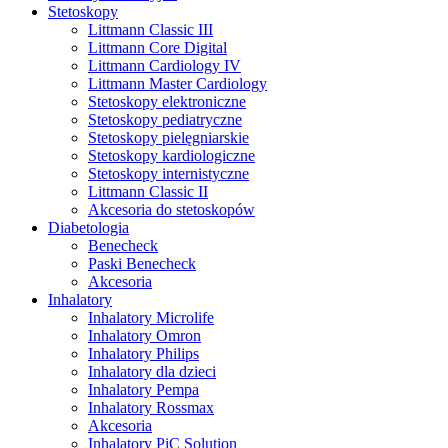
Stetoskopy
Littmann Classic III
Littmann Core Digital
Littmann Cardiology IV
Littmann Master Cardiology
Stetoskopy elektroniczne
Stetoskopy pediatryczne
Stetoskopy pielęgniarskie
Stetoskopy kardiologiczne
Stetoskopy internistyczne
Littmann Classic II
Akcesoria do stetoskopów
Diabetologia
Benecheck
Paski Benecheck
Akcesoria
Inhalatory
Inhalatory Microlife
Inhalatory Omron
Inhalatory Philips
Inhalatory dla dzieci
Inhalatory Pempa
Inhalatory Rossmax
Akcesoria
Inhalatory PiC Solution