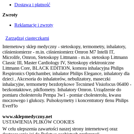
Dostawa i płatność
Zwroty
Reklamacje i zwroty
Zarządzaj ciasteczkami
Internetowy sklep medyczny - stetoskopy, termometry, inhalatory,
ciśnieniomierze - m.in. ciśnieniomierz Omron M7 Intelli IT,
Microlife, Omron, Stetoskopy Littmann - m.in. stetoskop Littmann
Classic III, Master Cardiology IV, Stetoskopy elektroniczne
Littmann Core, BLACK EDITION, komora inhalacyjna Philips
Respironics Optichamber, inhalator Philips Elegance, inhalatory dla
dzieci , Akcesoria do inhalatorów, nebulizatory, maseczki
inhalacyjne, termometry bezdotykowe Tecnimed Visiofocus 06400 -
bezkontaktowe, pikflometry. Inhalatory Omron. Urządzenie do
pomiaru cholesterolu Pempa 3w1 - pomiar cholesterolu, kwasu
moczowego i glukozy. Pulsoksymetry i koncentratory tlenu Philips
EverFlo
www.sklepmedyczny.net
USTAWIENIA PLIKÓW COOKIES
W celu ulepszenia zawartości naszej strony internetowej oraz