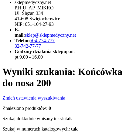
sklepmedyczny.net
P.H.U. AP_MIKRO
Ul. Ślęzan 33/I
41-608 Świętochłowice
NIP: 651-104-27-93
E-
mail:
sklep@sklepmedyczny.net
Telefon
504-774-777
32-742-77-77
Godziny działania sklepu
pon-
pt 9.00 - 16.00
Wyniki szukania: Końcówka
do nosa 200
Zmień ustawienia wyszukiwania
Znaleziono produktów:
0
Szukaj dokładnie wpisany tekst:
tak
Szukaj w numerach katalogowych:
tak