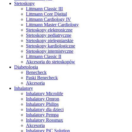
Stetoskopy
Littmann Classic III
Littmann Core Digital
Littmann Cardiology IV
Littmann Master Cardiology
Stetoskopy elektroniczne
Stetoskopy pediatryczne
Stetoskopy pielęgniarskie
Stetoskopy kardiologiczne
Stetoskopy internistyczne
Littmann Classic II
Akcesoria do stetoskopów
Diabetologia
Benecheck
Paski Benecheck
Akcesoria
Inhalatory
Inhalatory Microlife
Inhalatory Omron
Inhalatory Philips
Inhalatory dla dzieci
Inhalatory Pempa
Inhalatory Rossmax
Akcesoria
Inhalatory PiC Solution