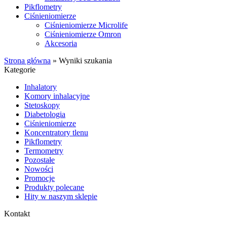
Pikflometry
Ciśnieniomierze
Ciśnieniomierze Microlife
Ciśnieniomierze Omron
Akcesoria
Strona główna
»
Wyniki szukania
Kategorie
Inhalatory
Komory inhalacyjne
Stetoskopy
Diabetologia
Ciśnieniomierze
Koncentratory tlenu
Pikflometry
Termometry
Pozostałe
Nowości
Promocje
Produkty polecane
Hity w naszym sklepie
Kontakt