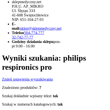
sklepmedyczny.net
P.H.U. AP_MIKRO
Ul. Ślęzan 33/I
41-608 Świętochłowice
NIP: 651-104-27-93
E-
mail:
sklep@sklepmedyczny.net
Telefon
504-774-777
32-742-77-77
Godziny działania sklepu
pon-
pt 9.00 - 16.00
Wyniki szukania: philips
respironics pro
Zmień ustawienia wyszukiwania
Znaleziono produktów:
7
Szukaj dokładnie wpisany tekst:
tak
Szukaj w numerach katalogowych:
tak