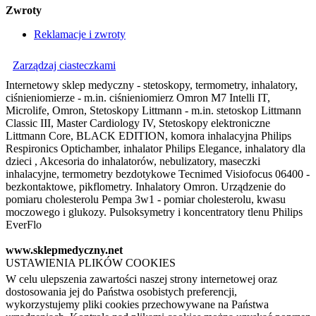
Zwroty
Reklamacje i zwroty
Zarządzaj ciasteczkami
Internetowy sklep medyczny - stetoskopy, termometry, inhalatory,
ciśnieniomierze - m.in. ciśnieniomierz Omron M7 Intelli IT,
Microlife, Omron, Stetoskopy Littmann - m.in. stetoskop Littmann
Classic III, Master Cardiology IV, Stetoskopy elektroniczne
Littmann Core, BLACK EDITION, komora inhalacyjna Philips
Respironics Optichamber, inhalator Philips Elegance, inhalatory dla
dzieci , Akcesoria do inhalatorów, nebulizatory, maseczki
inhalacyjne, termometry bezdotykowe Tecnimed Visiofocus 06400 -
bezkontaktowe, pikflometry. Inhalatory Omron. Urządzenie do
pomiaru cholesterolu Pempa 3w1 - pomiar cholesterolu, kwasu
moczowego i glukozy. Pulsoksymetry i koncentratory tlenu Philips
EverFlo
www.sklepmedyczny.net
USTAWIENIA PLIKÓW COOKIES
W celu ulepszenia zawartości naszej strony internetowej oraz
dostosowania jej do Państwa osobistych preferencji,
wykorzystujemy pliki cookies przechowywane na Państwa