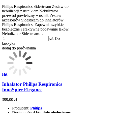
Philips Respironics Sidestream Zestaw do
nebulizacji z ustnikiem Nebulizator +
przewód powietrzny + ustnik Zestaw
akcesoriów Sidestream do inhalatorów
Philips Respironics. Zapewnia szybkie,
bezpieczne i efektywne podawanie leków.
Nebulizator Sidestream…
szt.
Do
koszyka
dodaj do porównania
Hit
Inhalator Philips Respironics
InnoSpire Elegance
399,00 zł
Producent:
Philips
Dostępność:
Aktualnie niedostępny