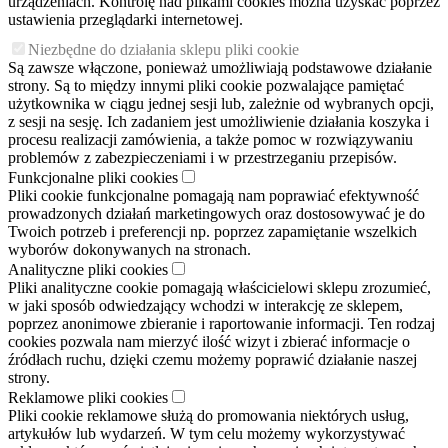
urządzeniach. Kontrolę nad plikami cookies można uzyskać poprzez
ustawienia przeglądarki internetowej.
Niezbędne do działania sklepu pliki cookie
Są zawsze włączone, ponieważ umożliwiają podstawowe działanie
strony. Są to między innymi pliki cookie pozwalające pamiętać
użytkownika w ciągu jednej sesji lub, zależnie od wybranych opcji,
z sesji na sesję. Ich zadaniem jest umożliwienie działania koszyka i
procesu realizacji zamówienia, a także pomoc w rozwiązywaniu
problemów z zabezpieczeniami i w przestrzeganiu przepisów.
Funkcjonalne pliki cookies
Pliki cookie funkcjonalne pomagają nam poprawiać efektywność
prowadzonych działań marketingowych oraz dostosowywać je do
Twoich potrzeb i preferencji np. poprzez zapamiętanie wszelkich
wyborów dokonywanych na stronach.
Analityczne pliki cookies
Pliki analityczne cookie pomagają właścicielowi sklepu zrozumieć,
w jaki sposób odwiedzający wchodzi w interakcję ze sklepem,
poprzez anonimowe zbieranie i raportowanie informacji. Ten rodzaj
cookies pozwala nam mierzyć ilość wizyt i zbierać informacje o
źródłach ruchu, dzięki czemu możemy poprawić działanie naszej
strony.
Reklamowe pliki cookies
Pliki cookie reklamowe służą do promowania niektórych usług,
artykułów lub wydarzeń. W tym celu możemy wykorzystywać