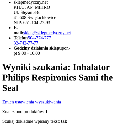
sklepmedyczny.net
P.H.U. AP_MIKRO
Ul. Ślęzan 33/I
41-608 Świętochłowice
NIP: 651-104-27-93
E-
mail:
sklep@sklepmedyczny.net
Telefon
504-774-777
32-742-77-77
Godziny działania sklepu
pon-
pt 9.00 - 16.00
Wyniki szukania: Inhalator
Philips Respironics Sami the
Seal
Zmień ustawienia wyszukiwania
Znaleziono produktów:
1
Szukaj dokładnie wpisany tekst:
tak