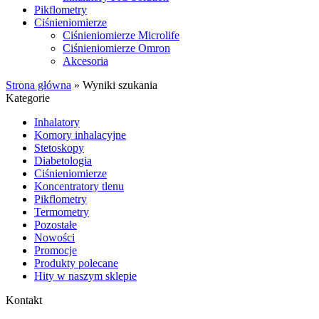
Pikflometry
Ciśnieniomierze
Ciśnieniomierze Microlife
Ciśnieniomierze Omron
Akcesoria
Strona główna
»
Wyniki szukania
Kategorie
Inhalatory
Komory inhalacyjne
Stetoskopy
Diabetologia
Ciśnieniomierze
Koncentratory tlenu
Pikflometry
Termometry
Pozostałe
Nowości
Promocje
Produkty polecane
Hity w naszym sklepie
Kontakt