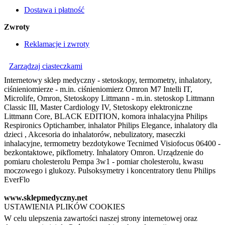
Dostawa i płatność
Zwroty
Reklamacje i zwroty
Zarządzaj ciasteczkami
Internetowy sklep medyczny - stetoskopy, termometry, inhalatory,
ciśnieniomierze - m.in. ciśnieniomierz Omron M7 Intelli IT,
Microlife, Omron, Stetoskopy Littmann - m.in. stetoskop Littmann
Classic III, Master Cardiology IV, Stetoskopy elektroniczne
Littmann Core, BLACK EDITION, komora inhalacyjna Philips
Respironics Optichamber, inhalator Philips Elegance, inhalatory dla
dzieci , Akcesoria do inhalatorów, nebulizatory, maseczki
inhalacyjne, termometry bezdotykowe Tecnimed Visiofocus 06400 -
bezkontaktowe, pikflometry. Inhalatory Omron. Urządzenie do
pomiaru cholesterolu Pempa 3w1 - pomiar cholesterolu, kwasu
moczowego i glukozy. Pulsoksymetry i koncentratory tlenu Philips
EverFlo
www.sklepmedyczny.net
USTAWIENIA PLIKÓW COOKIES
W celu ulepszenia zawartości naszej strony internetowej oraz