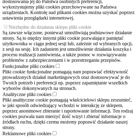
dostosowania jej do Państwa osobistych preferencji,
wykorzystujemy pliki cookies przechowywane na Państwa
urządzeniach. Kontrolę nad plikami cookies można uzyskać poprzez
ustawienia przeglądarki internetowej.
Niezbędne do działania sklepu pliki cookie
Są zawsze włączone, ponieważ umożliwiają podstawowe działanie
strony. Są to między innymi pliki cookie pozwalające pamiętać
użytkownika w ciągu jednej sesji lub, zależnie od wybranych opcji,
z sesji na sesję. Ich zadaniem jest umożliwienie działania koszyka i
procesu realizacji zamówienia, a także pomoc w rozwiązywaniu
problemów z zabezpieczeniami i w przestrzeganiu przepisów.
Funkcjonalne pliki cookies
Pliki cookie funkcjonalne pomagają nam poprawiać efektywność
prowadzonych działań marketingowych oraz dostosowywać je do
Twoich potrzeb i preferencji np. poprzez zapamiętanie wszelkich
wyborów dokonywanych na stronach.
Analityczne pliki cookies
Pliki analityczne cookie pomagają właścicielowi sklepu zrozumieć,
w jaki sposób odwiedzający wchodzi w interakcję ze sklepem,
poprzez anonimowe zbieranie i raportowanie informacji. Ten rodzaj
cookies pozwala nam mierzyć ilość wizyt i zbierać informacje o
źródłach ruchu, dzięki czemu możemy poprawić działanie naszej
strony.
Reklamowe pliki cookies