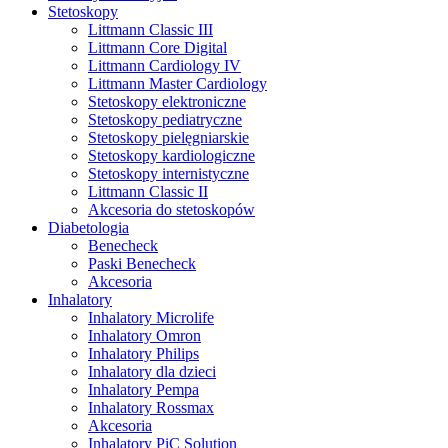
Stetoskopy
Littmann Classic III
Littmann Core Digital
Littmann Cardiology IV
Littmann Master Cardiology
Stetoskopy elektroniczne
Stetoskopy pediatryczne
Stetoskopy pielęgniarskie
Stetoskopy kardiologiczne
Stetoskopy internistyczne
Littmann Classic II
Akcesoria do stetoskopów
Diabetologia
Benecheck
Paski Benecheck
Akcesoria
Inhalatory
Inhalatory Microlife
Inhalatory Omron
Inhalatory Philips
Inhalatory dla dzieci
Inhalatory Pempa
Inhalatory Rossmax
Akcesoria
Inhalatory PiC Solution