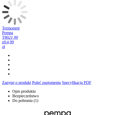
Termometr
Pempa
T80
21,90
zł
14,99
zł
Zapytaj o produkt
Poleć znajomemu
Specyfikacja PDF
Opis produktu
Bezpieczeństwo
Do pobrania (1)