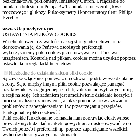
bezkontaktowe, pikflometry. Inhalatory Omron. Urządzenie do
pomiaru cholesterolu Pempa 3w1 - pomiar cholesterolu, kwasu
moczowego i glukozy. Pulsoksymetry i koncentratory tlenu Philips
EverFlo
www.sklepmedyczny.net
USTAWIENIA PLIKÓW COOKIES
W celu ulepszenia zawartości naszej strony internetowej oraz
dostosowania jej do Państwa osobistych preferencji,
wykorzystujemy pliki cookies przechowywane na Państwa
urządzeniach. Kontrolę nad plikami cookies można uzyskać poprzez
ustawienia przeglądarki internetowej.
Niezbędne do działania sklepu pliki cookie
Są zawsze włączone, ponieważ umożliwiają podstawowe działanie
strony. Są to między innymi pliki cookie pozwalające pamiętać
użytkownika w ciągu jednej sesji lub, zależnie od wybranych opcji,
z sesji na sesję. Ich zadaniem jest umożliwienie działania koszyka i
procesu realizacji zamówienia, a także pomoc w rozwiązywaniu
problemów z zabezpieczeniami i w przestrzeganiu przepisów.
Funkcjonalne pliki cookies
Pliki cookie funkcjonalne pomagają nam poprawiać efektywność
prowadzonych działań marketingowych oraz dostosowywać je do
Twoich potrzeb i preferencji np. poprzez zapamiętanie wszelkich
wyborów dokonywanych na stronach.