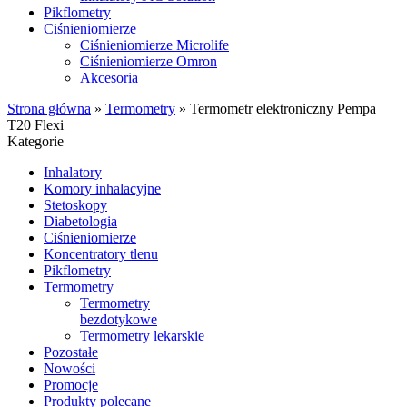
Pikflometry
Ciśnieniomierze
Ciśnieniomierze Microlife
Ciśnieniomierze Omron
Akcesoria
Strona główna
»
Termometry
»
Termometr elektroniczny Pempa
T20 Flexi
Kategorie
Inhalatory
Komory inhalacyjne
Stetoskopy
Diabetologia
Ciśnieniomierze
Koncentratory tlenu
Pikflometry
Termometry
Termometry
bezdotykowe
Termometry lekarskie
Pozostałe
Nowości
Promocje
Produkty polecane