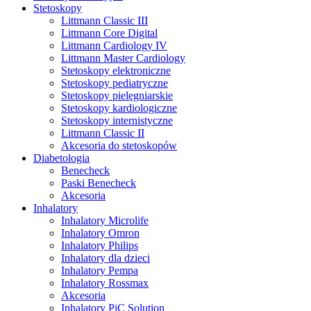
Stetoskopy
Littmann Classic III
Littmann Core Digital
Littmann Cardiology IV
Littmann Master Cardiology
Stetoskopy elektroniczne
Stetoskopy pediatryczne
Stetoskopy pielęgniarskie
Stetoskopy kardiologiczne
Stetoskopy internistyczne
Littmann Classic II
Akcesoria do stetoskopów
Diabetologia
Benecheck
Paski Benecheck
Akcesoria
Inhalatory
Inhalatory Microlife
Inhalatory Omron
Inhalatory Philips
Inhalatory dla dzieci
Inhalatory Pempa
Inhalatory Rossmax
Akcesoria
Inhalatory PiC Solution