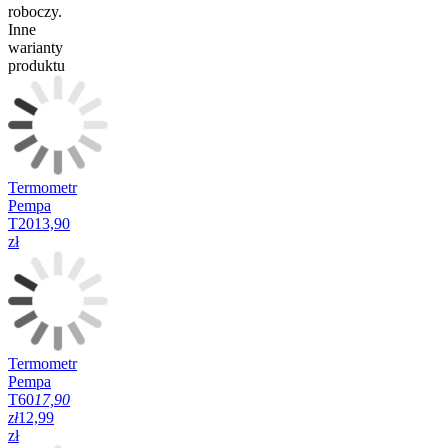
roboczy.
Inne
warianty
produktu
Termometr
Pempa
T20
13,90
zł
Termometr
Pempa
T60
17,90
zł
12,99
zł