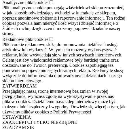
Analityczne pliki cookies
Pliki analityczne cookie pomagają właścicielowi sklepu zrozumieć,
w jaki sposób odwiedzający wchodzi w interakcję ze sklepem,
poprzez anonimowe zbieranie i raportowanie informacji. Ten rodzaj
cookies pozwala nam mierzyć ilość wizyt i zbierać informacje o
źródłach ruchu, dzięki czemu możemy poprawić działanie naszej
strony.
Reklamowe pliki cookies
Pliki cookie reklamowe służą do promowania niektórych usług,
artykułów lub wydarzeń. W tym celu możemy wykorzystywać
reklamy, które wyświetlają się w innych serwisach internetowych.
Celem jest aby wiadomości reklamowe były bardziej trafne oraz
dostosowane do Twoich preferencji. Cookies zapobiegają też
ponownemu pojawianiu się tych samych reklam. Reklamy te służą
wyłącznie do informowania o prowadzonych działaniach naszego
sklepu internetowego.
ZATWIERDZAM
Przeglądając naszą stronę internetową bez zmian w swojej
przeglądarce, wyrażasz zgodę na wykorzystywanie przez nas
plików cookies. Dzięki temu nasz sklep internetowy może być
maksymalnie bezpieczny i wygodny. Dowiedz się więcej o tym, jak
używamy plików cookies z Polityki Prywatności
USTAWIENIA
ZAAKCEPTUJ TYLKO NIEZBĘDNE
ZGADZAM SIĘ