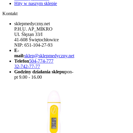
Hity w naszym sklepie
Kontakt
sklepmedyczny.net
P.H.U. AP_MIKRO
Ul. Ślęzan 33/I
41-608 Świętochłowice
NIP: 651-104-27-93
E-
mail:
sklep@sklepmedyczny.net
Telefon
504-774-777
32-742-77-77
Godziny działania sklepu
pon-
pt 9.00 - 16.00