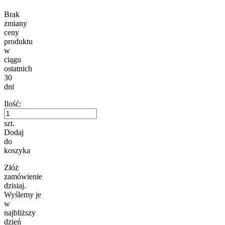
Brak
zmiany
ceny
produktu
w
ciągu
ostatnich
30
dni
Ilość:
szt.
Dodaj
do
koszyka
Złóż
zamówienie
dzisiaj.
Wyślemy je
w
najbliższy
dzień