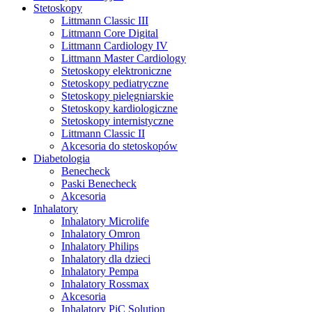
Stetoskopy
Littmann Classic III
Littmann Core Digital
Littmann Cardiology IV
Littmann Master Cardiology
Stetoskopy elektroniczne
Stetoskopy pediatryczne
Stetoskopy pielęgniarskie
Stetoskopy kardiologiczne
Stetoskopy internistyczne
Littmann Classic II
Akcesoria do stetoskopów
Diabetologia
Benecheck
Paski Benecheck
Akcesoria
Inhalatory
Inhalatory Microlife
Inhalatory Omron
Inhalatory Philips
Inhalatory dla dzieci
Inhalatory Pempa
Inhalatory Rossmax
Akcesoria
Inhalatory PiC Solution