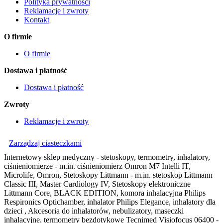
Polityka prywatności
Reklamacje i zwroty
Kontakt
O firmie
O firmie
Dostawa i płatność
Dostawa i płatność
Zwroty
Reklamacje i zwroty
Zarządzaj ciasteczkami
Internetowy sklep medyczny - stetoskopy, termometry, inhalatory,
ciśnieniomierze - m.in. ciśnieniomierz Omron M7 Intelli IT,
Microlife, Omron, Stetoskopy Littmann - m.in. stetoskop Littmann
Classic III, Master Cardiology IV, Stetoskopy elektroniczne
Littmann Core, BLACK EDITION, komora inhalacyjna Philips
Respironics Optichamber, inhalator Philips Elegance, inhalatory dla
dzieci , Akcesoria do inhalatorów, nebulizatory, maseczki
inhalacyjne, termometry bezdotykowe Tecnimed Visiofocus 06400 -