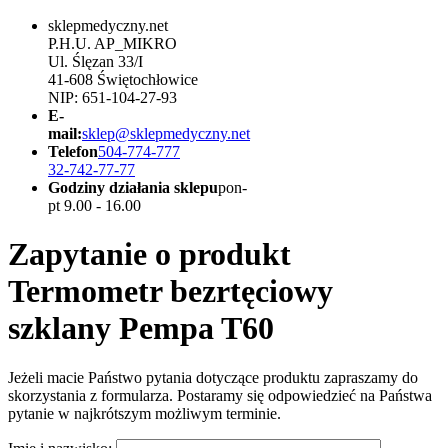
sklepmedyczny.net
P.H.U. AP_MIKRO
Ul. Ślęzan 33/I
41-608 Świętochłowice
NIP: 651-104-27-93
E-
mail:
sklep@sklepmedyczny.net
Telefon
504-774-777
32-742-77-77
Godziny działania sklepu
pon-
pt 9.00 - 16.00
Zapytanie o produkt
Termometr bezrtęciowy
szklany Pempa T60
Jeżeli macie Państwo pytania dotyczące produktu zapraszamy do
skorzystania z formularza. Postaramy się odpowiedzieć na Państwa
pytanie w najkrótszym możliwym terminie.