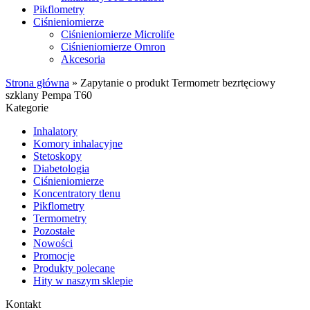
Pikflometry
Ciśnieniomierze
Ciśnieniomierze Microlife
Ciśnieniomierze Omron
Akcesoria
Strona główna
»
Zapytanie o produkt Termometr bezrtęciowy
szklany Pempa T60
Kategorie
Inhalatory
Komory inhalacyjne
Stetoskopy
Diabetologia
Ciśnieniomierze
Koncentratory tlenu
Pikflometry
Termometry
Pozostałe
Nowości
Promocje
Produkty polecane
Hity w naszym sklepie
Kontakt