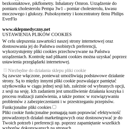
bezkontaktowe, pikflometry. Inhalatory Omron. Urządzenie do
pomiaru cholesterolu Pempa 3w1 - pomiar cholesterolu, kwasu
moczowego i glukozy. Pulsoksymetry i koncentratory tlenu Philips
EverFlo
www.sklepmedyczny.net
USTAWIENIA PLIKÓW COOKIES
W celu ulepszenia zawartości naszej strony internetowej oraz
dostosowania jej do Państwa osobistych preferencji,
wykorzystujemy pliki cookies przechowywane na Państwa
urządzeniach. Kontrolę nad plikami cookies można uzyskać poprzez
ustawienia przeglądarki internetowej.
Niezbędne do działania sklepu pliki cookie
Są zawsze włączone, ponieważ umożliwiają podstawowe działanie
strony. Są to między innymi pliki cookie pozwalające pamiętać
użytkownika w ciągu jednej sesji lub, zależnie od wybranych opcji,
z sesji na sesję. Ich zadaniem jest umożliwienie działania koszyka i
procesu realizacji zamówienia, a także pomoc w rozwiązywaniu
problemów z zabezpieczeniami i w przestrzeganiu przepisów.
Funkcjonalne pliki cookies
Pliki cookie funkcjonalne pomagają nam poprawiać efektywność
prowadzonych działań marketingowych oraz dostosowywać je do
Twoich potrzeb i preferencji np. poprzez zapamiętanie wszelkich
wyborów dokonywanych na stronach.