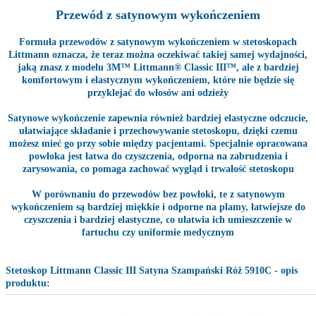
Przewód z satynowym wykończeniem
Formuła przewodów z satynowym wykończeniem w stetoskopach
Littmann oznacza, że teraz można oczekiwać takiej samej wydajności,
jaką znasz z modelu 3M™ Littmann® Classic III™, ale z bardziej
komfortowym i elastycznym wykończeniem, które nie będzie się
przyklejać do włosów ani odzieży
Satynowe wykończenie zapewnia również bardziej elastyczne odczucie,
ułatwiające składanie i przechowywanie stetoskopu, dzięki czemu
możesz mieć go przy sobie między pacjentami. Specjalnie opracowana
powłoka jest łatwa do czyszczenia, odporna na zabrudzenia i
zarysowania, co pomaga zachować wygląd i trwałość stetoskopu
W porównaniu do przewodów bez powłoki, te z satynowym
wykończeniem są bardziej miękkie i odporne na plamy, łatwiejsze do
czyszczenia i bardziej elastyczne, co ułatwia ich umieszczenie w
fartuchu czy uniformie medycznym
Stetoskop Littmann Classic III Satyna Szampański Róż 5910C - opis
produktu: