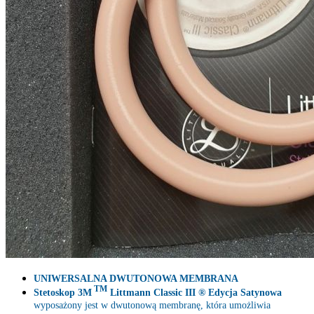
UNIWERSALNA DWUTONOWA MEMBRANA
TM
Stetoskop 3M
Littmann Classic III ® Edycja Satynowa
wyposażony jest w dwutonową membranę, która umożliwia