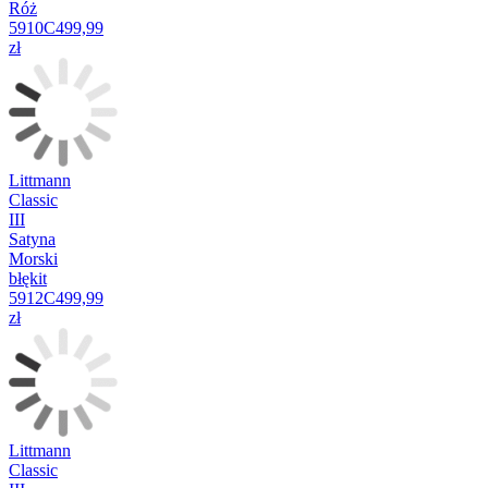
Róż
5910C
499,99
zł
Littmann
Classic
III
Satyna
Morski
błękit
5912C
499,99
zł
Littmann
Classic