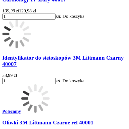
139,99 zł
129,98 zł
szt.
Do koszyka
Identyfikator do stetoskopów 3M Littmann Czarny
40007
33,99 zł
szt.
Do koszyka
Polecamy
Oliwki 3M Littmann Czarne ref 40001