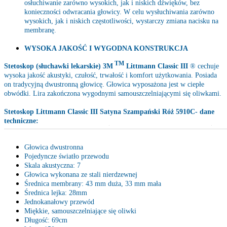
osłuchiwanie zarówno wysokich, jak i niskich dźwięków, bez
konieczności odwracania głowicy. W celu wysłuchiwania zarówno
wysokich, jak i niskich częstotliwości, wystarczy zmiana nacisku na
membranę.
WYSOKA JAKOŚĆ I WYGODNA KONSTRUKCJA
TM
Stetoskop (słuchawki lekarskie) 3M
Littmann Classic III
® cechuje
wysoka jakość akustyki, czułość, trwałość i komfort użytkowania. Posiada
on tradycyjną dwustronną głowicę. Głowica wyposażona jest w ciepłe
obwódki. Lira zakończona wygodnymi samouszczelniającymi się oliwkami.
Stetoskop Littmann Classic III
Satyna Szampański Róż 5910C
- dane
techniczne:
Głowica dwustronna
Pojedyncze światło przewodu
Skala akustyczna: 7
Głowica wykonana ze stali nierdzewnej
Średnica membrany: 43 mm duża, 33 mm mała
Średnica lejka: 28mm
Jednokanałowy przewód
Miękkie, samouszczelniające się oliwki
Długość: 69cm