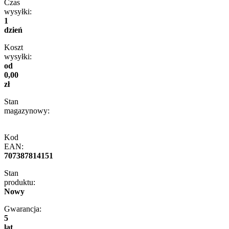
Czas
wysyłki:
1
dzień
Koszt
wysyłki:
od
0,00
zł
Stan
magazynowy:
Kod
EAN:
707387814151
Stan
produktu:
Nowy
Gwarancja:
5
lat