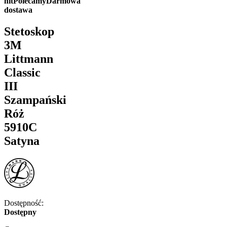
hit
Polecamy
Darmowa
dostawa
Stetoskop
3M
Littmann
Classic
III
Szampański
Róż
5910C
Satyna
Dostępność:
Dostępny