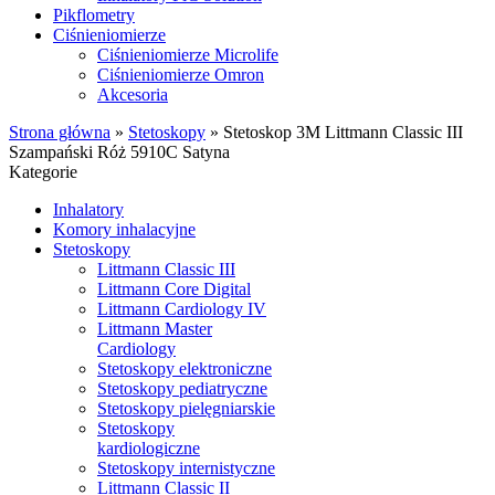
Pikflometry
Ciśnieniomierze
Ciśnieniomierze Microlife
Ciśnieniomierze Omron
Akcesoria
Strona główna
»
Stetoskopy
»
Stetoskop 3M Littmann Classic III
Szampański Róż 5910C Satyna
Kategorie
Inhalatory
Komory inhalacyjne
Stetoskopy
Littmann Classic III
Littmann Core Digital
Littmann Cardiology IV
Littmann Master
Cardiology
Stetoskopy elektroniczne
Stetoskopy pediatryczne
Stetoskopy pielęgniarskie
Stetoskopy
kardiologiczne
Stetoskopy internistyczne
Littmann Classic II