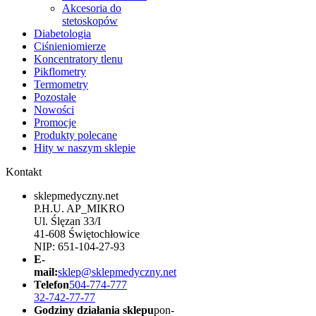
Akcesoria do
stetoskopów
Diabetologia
Ciśnieniomierze
Koncentratory tlenu
Pikflometry
Termometry
Pozostałe
Nowości
Promocje
Produkty polecane
Hity w naszym sklepie
Kontakt
sklepmedyczny.net
P.H.U. AP_MIKRO
Ul. Ślęzan 33/I
41-608 Świętochłowice
NIP: 651-104-27-93
E-
mail:
sklep@sklepmedyczny.net
Telefon
504-774-777
32-742-77-77
Godziny działania sklepu
pon-