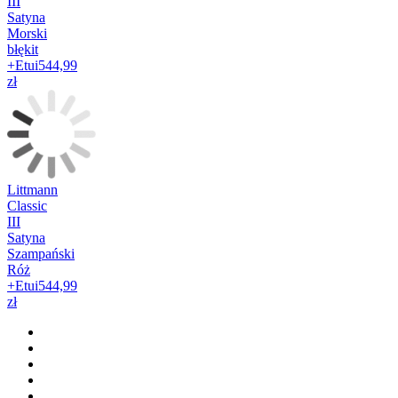
III
Satyna
Morski
błękit
+Etui
544,99
zł
Littmann
Classic
III
Satyna
Szampański
Róż
+Etui
544,99
zł