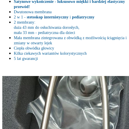
Satynowe wykończenie - luksusowo miękki i bardziej elastyczny
przewód!
Dwutonowa membrana
2 w 1 -
stetoskop internistyczny
i
pediatryczny
2 membrany:
duża 43 mm do osłuchiwania dorosłych,
mała 33 mm - pediatryczna dla dzieci
Mała membrana zintegrowana z obwódką z możliwością ściągnięcia i
zmiany w otwarty lejek
Ciepła obwódka głowicy
Kilka ciekawych wariantów kolorystycznych
5 lat gwarancji