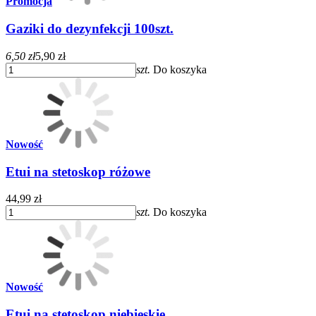
Promocja
Gaziki do dezynfekcji 100szt.
6,50 zł
5,90 zł
szt.
Do koszyka
Nowość
Etui na stetoskop różowe
44,99 zł
szt.
Do koszyka
Nowość
Etui na stetoskop niebieskie