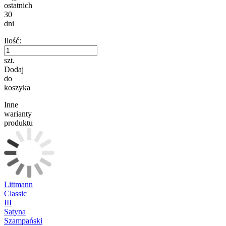
ostatnich
30
dni
Ilość:
szt.
Dodaj
do
koszyka
Inne
warianty
produktu
Littmann
Classic
III
Satyna
Szampański