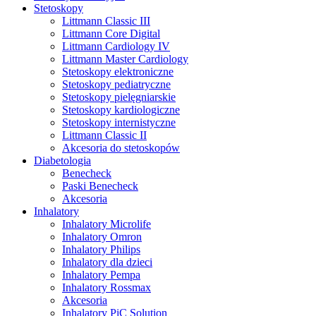
Stetoskopy
Littmann Classic III
Littmann Core Digital
Littmann Cardiology IV
Littmann Master Cardiology
Stetoskopy elektroniczne
Stetoskopy pediatryczne
Stetoskopy pielęgniarskie
Stetoskopy kardiologiczne
Stetoskopy internistyczne
Littmann Classic II
Akcesoria do stetoskopów
Diabetologia
Benecheck
Paski Benecheck
Akcesoria
Inhalatory
Inhalatory Microlife
Inhalatory Omron
Inhalatory Philips
Inhalatory dla dzieci
Inhalatory Pempa
Inhalatory Rossmax
Akcesoria
Inhalatory PiC Solution