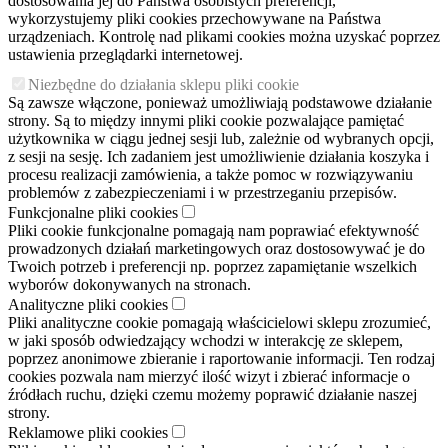
dostosowania jej do Państwa osobistych preferencji,
wykorzystujemy pliki cookies przechowywane na Państwa
urządzeniach. Kontrolę nad plikami cookies można uzyskać poprzez
ustawienia przeglądarki internetowej.
Niezbędne do działania sklepu pliki cookie
Są zawsze włączone, ponieważ umożliwiają podstawowe działanie
strony. Są to między innymi pliki cookie pozwalające pamiętać
użytkownika w ciągu jednej sesji lub, zależnie od wybranych opcji,
z sesji na sesję. Ich zadaniem jest umożliwienie działania koszyka i
procesu realizacji zamówienia, a także pomoc w rozwiązywaniu
problemów z zabezpieczeniami i w przestrzeganiu przepisów.
Funkcjonalne pliki cookies
Pliki cookie funkcjonalne pomagają nam poprawiać efektywność
prowadzonych działań marketingowych oraz dostosowywać je do
Twoich potrzeb i preferencji np. poprzez zapamiętanie wszelkich
wyborów dokonywanych na stronach.
Analityczne pliki cookies
Pliki analityczne cookie pomagają właścicielowi sklepu zrozumieć,
w jaki sposób odwiedzający wchodzi w interakcję ze sklepem,
poprzez anonimowe zbieranie i raportowanie informacji. Ten rodzaj
cookies pozwala nam mierzyć ilość wizyt i zbierać informacje o
źródłach ruchu, dzięki czemu możemy poprawić działanie naszej
strony.
Reklamowe pliki cookies