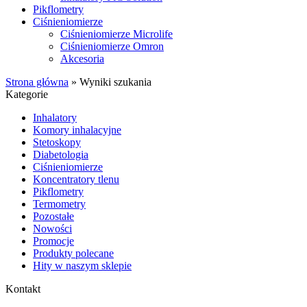
Pikflometry
Ciśnieniomierze
Ciśnieniomierze Microlife
Ciśnieniomierze Omron
Akcesoria
Strona główna
»
Wyniki szukania
Kategorie
Inhalatory
Komory inhalacyjne
Stetoskopy
Diabetologia
Ciśnieniomierze
Koncentratory tlenu
Pikflometry
Termometry
Pozostałe
Nowości
Promocje
Produkty polecane
Hity w naszym sklepie
Kontakt