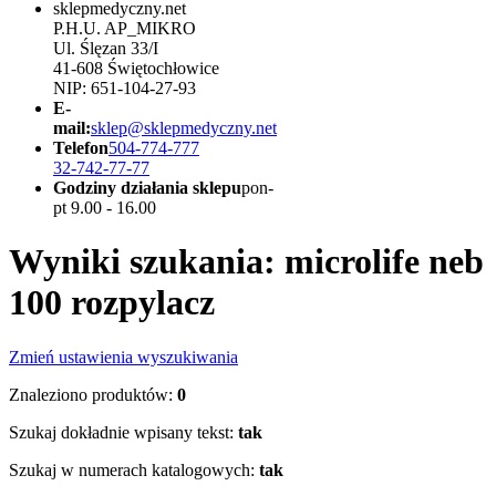
sklepmedyczny.net
P.H.U. AP_MIKRO
Ul. Ślęzan 33/I
41-608 Świętochłowice
NIP: 651-104-27-93
E-
mail:
sklep@sklepmedyczny.net
Telefon
504-774-777
32-742-77-77
Godziny działania sklepu
pon-
pt 9.00 - 16.00
Wyniki szukania: microlife neb
100 rozpylacz
Zmień ustawienia wyszukiwania
Znaleziono produktów:
0
Szukaj dokładnie wpisany tekst:
tak
Szukaj w numerach katalogowych:
tak