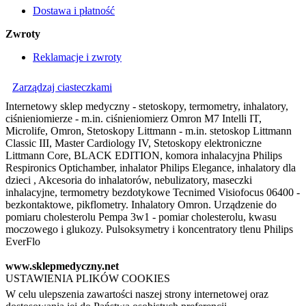
Dostawa i płatność
Zwroty
Reklamacje i zwroty
Zarządzaj ciasteczkami
Internetowy sklep medyczny - stetoskopy, termometry, inhalatory,
ciśnieniomierze - m.in. ciśnieniomierz Omron M7 Intelli IT,
Microlife, Omron, Stetoskopy Littmann - m.in. stetoskop Littmann
Classic III, Master Cardiology IV, Stetoskopy elektroniczne
Littmann Core, BLACK EDITION, komora inhalacyjna Philips
Respironics Optichamber, inhalator Philips Elegance, inhalatory dla
dzieci , Akcesoria do inhalatorów, nebulizatory, maseczki
inhalacyjne, termometry bezdotykowe Tecnimed Visiofocus 06400 -
bezkontaktowe, pikflometry. Inhalatory Omron. Urządzenie do
pomiaru cholesterolu Pempa 3w1 - pomiar cholesterolu, kwasu
moczowego i glukozy. Pulsoksymetry i koncentratory tlenu Philips
EverFlo
www.sklepmedyczny.net
USTAWIENIA PLIKÓW COOKIES
W celu ulepszenia zawartości naszej strony internetowej oraz