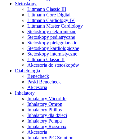
Stetoskopy
Littmann Classic III
Littmann Core Digital
Littmann Cardiology IV
Littmann Master Cardiology
Stetoskopy elektroniczne
Stetoskopy pediatryczne
Stetoskopy pielęgniarskie
Stetoskopy kardiologiczne
Stetoskopy internistyczne
Littmann Classic II
Akcesoria do stetoskopów
Diabetologia
Benecheck
Paski Benecheck
Akcesoria
Inhalatory
Inhalatory Microlife
Inhalatory Omron
Inhalatory Philips
Inhalatory dla dzieci
Inhalatory Pempa
Inhalatory Rossmax
Akcesoria
Inhalatory PiC Solution