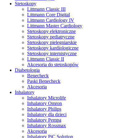
Stetoskopy
Littmann Classic III
Littmann Core Digital
Littmann Cardiology IV
Littmann Master Cardiology
Stetoskopy elektroniczne
Stetoskopy pediatryczne
Stetoskopy pielęgniarskie
Stetoskopy kardiologiczne
Stetoskopy internistyczne
Littmann Classic II
Akcesoria do stetoskopów
Diabetologia
Benecheck
Paski Benecheck
Akcesoria
Inhalatory
Inhalatory Microlife
Inhalatory Omron
Inhalatory Philips
Inhalatory dla dzieci
Inhalatory Pempa
Inhalatory Rossmax
Akcesoria
Inhalatory PiC Solution