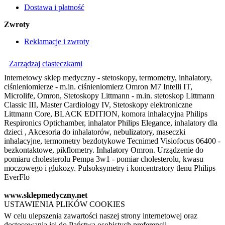
Dostawa i płatność
Zwroty
Reklamacje i zwroty
Zarządzaj ciasteczkami
Internetowy sklep medyczny - stetoskopy, termometry, inhalatory,
ciśnieniomierze - m.in. ciśnieniomierz Omron M7 Intelli IT,
Microlife, Omron, Stetoskopy Littmann - m.in. stetoskop Littmann
Classic III, Master Cardiology IV, Stetoskopy elektroniczne
Littmann Core, BLACK EDITION, komora inhalacyjna Philips
Respironics Optichamber, inhalator Philips Elegance, inhalatory dla
dzieci , Akcesoria do inhalatorów, nebulizatory, maseczki
inhalacyjne, termometry bezdotykowe Tecnimed Visiofocus 06400 -
bezkontaktowe, pikflometry. Inhalatory Omron. Urządzenie do
pomiaru cholesterolu Pempa 3w1 - pomiar cholesterolu, kwasu
moczowego i glukozy. Pulsoksymetry i koncentratory tlenu Philips
EverFlo
www.sklepmedyczny.net
USTAWIENIA PLIKÓW COOKIES
W celu ulepszenia zawartości naszej strony internetowej oraz
dostosowania jej do Państwa osobistych preferencji,