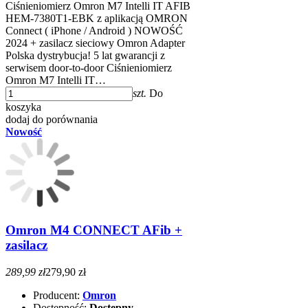
Ciśnieniomierz Omron M7 Intelli IT AFIB
HEM-7380T1-EBK z aplikacją OMRON
Connect ( iPhone / Android ) NOWOŚĆ
2024 + zasilacz sieciowy Omron Adapter
Polska dystrybucja! 5 lat gwarancji z
serwisem door-to-door Ciśnieniomierz
Omron M7 Intelli IT…
szt.
Do
koszyka
dodaj do porównania
Nowość
Omron M4 CONNECT AFib +
zasilacz
289,99 zł
279,90 zł
Producent:
Omron
Dostępność:
Dostępny