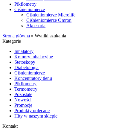
Pikflometry
Ciśnieniomierze
Ciśnieniomierze Microlife
Ciśnieniomierze Omron
Akcesoria
Strona główna
»
Wyniki szukania
Kategorie
Inhalatory
Komory inhalacyjne
Stetoskopy
Diabetologia
Ciśnieniomierze
Koncentratory tlenu
Pikflometry
Termometry
Pozostałe
Nowości
Promocje
Produkty polecane
Hity w naszym sklepie
Kontakt