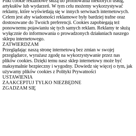
Pliki cookie reklamowe służą do promowania niektórych usług,
artykułów lub wydarzeń. W tym celu możemy wykorzystywać
reklamy, które wyświetlają się w innych serwisach internetowych.
Celem jest aby wiadomości reklamowe były bardziej trafne oraz
dostosowane do Twoich preferencji. Cookies zapobiegają też
ponownemu pojawianiu się tych samych reklam. Reklamy te służą
wyłącznie do informowania o prowadzonych działaniach naszego
sklepu internetowego.
ZATWIERDZAM
Przeglądając naszą stronę internetową bez zmian w swojej
przeglądarce, wyrażasz zgodę na wykorzystywanie przez nas
plików cookies. Dzięki temu nasz sklep internetowy może być
maksymalnie bezpieczny i wygodny. Dowiedz się więcej o tym, jak
używamy plików cookies z Polityki Prywatności
USTAWIENIA
ZAAKCEPTUJ TYLKO NIEZBĘDNE
ZGADZAM SIĘ