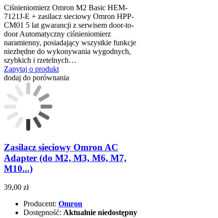
Ciśnieniomierz Omron M2 Basic HEM-
7121J-E + zasilacz sieciowy Omron HPP-
CM01 5 lat gwarancji z serwisem door-to-
door Automatyczny ciśnieniomierz
naramienny, posiadający wszystkie funkcje
niezbędne do wykonywania wygodnych,
szybkich i rzetelnych…
Zapytaj o produkt
dodaj do porównania
Zasilacz sieciowy Omron AC
Adapter (do M2, M3, M6, M7,
M10...)
39,00 zł
Producent:
Omron
Dostępność:
Aktualnie niedostępny