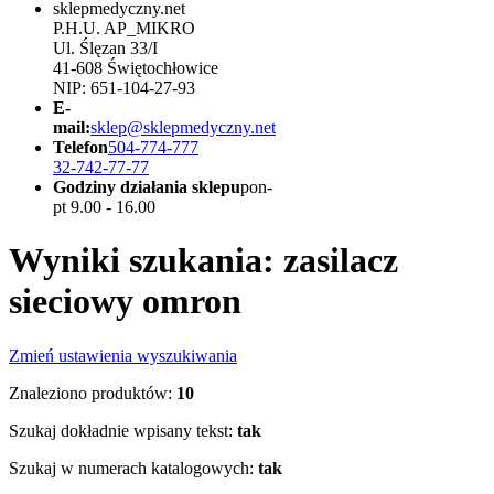
sklepmedyczny.net
P.H.U. AP_MIKRO
Ul. Ślęzan 33/I
41-608 Świętochłowice
NIP: 651-104-27-93
E-
mail:
sklep@sklepmedyczny.net
Telefon
504-774-777
32-742-77-77
Godziny działania sklepu
pon-
pt 9.00 - 16.00
Wyniki szukania: zasilacz
sieciowy omron
Zmień ustawienia wyszukiwania
Znaleziono produktów:
10
Szukaj dokładnie wpisany tekst:
tak
Szukaj w numerach katalogowych:
tak