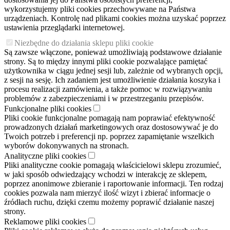
wykorzystujemy pliki cookies przechowywane na Państwa
urządzeniach. Kontrolę nad plikami cookies można uzyskać poprzez
ustawienia przeglądarki internetowej.
Niezbędne do działania sklepu pliki cookie
Są zawsze włączone, ponieważ umożliwiają podstawowe działanie
strony. Są to między innymi pliki cookie pozwalające pamiętać
użytkownika w ciągu jednej sesji lub, zależnie od wybranych opcji,
z sesji na sesję. Ich zadaniem jest umożliwienie działania koszyka i
procesu realizacji zamówienia, a także pomoc w rozwiązywaniu
problemów z zabezpieczeniami i w przestrzeganiu przepisów.
Funkcjonalne pliki cookies
Pliki cookie funkcjonalne pomagają nam poprawiać efektywność
prowadzonych działań marketingowych oraz dostosowywać je do
Twoich potrzeb i preferencji np. poprzez zapamiętanie wszelkich
wyborów dokonywanych na stronach.
Analityczne pliki cookies
Pliki analityczne cookie pomagają właścicielowi sklepu zrozumieć,
w jaki sposób odwiedzający wchodzi w interakcję ze sklepem,
poprzez anonimowe zbieranie i raportowanie informacji. Ten rodzaj
cookies pozwala nam mierzyć ilość wizyt i zbierać informacje o
źródłach ruchu, dzięki czemu możemy poprawić działanie naszej
strony.
Reklamowe pliki cookies