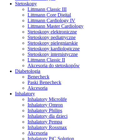
Stetoskopy
Littmann Classic III
Littmann Core Digital
Littmann Cardiology IV
Littmann Master Cardiology
Stetoskopy elektroniczne
Stetoskopy pediatryczne
Stetoskopy pielęgniarskie
Stetoskopy kardiologiczne
Stetoskopy internistyczne
Littmann Classic II
Akcesoria do stetoskopów
Diabetologia
Benecheck
Paski Benecheck
Akcesoria
Inhalatory
Inhalatory Microlife
Inhalatory Omron
Inhalatory Philips
Inhalatory dla dzieci
Inhalatory Pempa
Inhalatory Rossmax
Akcesoria
Inhalatory PiC Solution