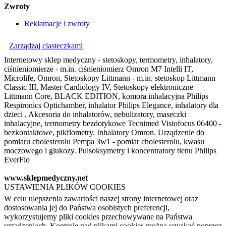
Zwroty
Reklamacje i zwroty
Zarządzaj ciasteczkami
Internetowy sklep medyczny - stetoskopy, termometry, inhalatory,
ciśnieniomierze - m.in. ciśnieniomierz Omron M7 Intelli IT,
Microlife, Omron, Stetoskopy Littmann - m.in. stetoskop Littmann
Classic III, Master Cardiology IV, Stetoskopy elektroniczne
Littmann Core, BLACK EDITION, komora inhalacyjna Philips
Respironics Optichamber, inhalator Philips Elegance, inhalatory dla
dzieci , Akcesoria do inhalatorów, nebulizatory, maseczki
inhalacyjne, termometry bezdotykowe Tecnimed Visiofocus 06400 -
bezkontaktowe, pikflometry. Inhalatory Omron. Urządzenie do
pomiaru cholesterolu Pempa 3w1 - pomiar cholesterolu, kwasu
moczowego i glukozy. Pulsoksymetry i koncentratory tlenu Philips
EverFlo
www.sklepmedyczny.net
USTAWIENIA PLIKÓW COOKIES
W celu ulepszenia zawartości naszej strony internetowej oraz
dostosowania jej do Państwa osobistych preferencji,
wykorzystujemy pliki cookies przechowywane na Państwa
urządzeniach. Kontrolę nad plikami cookies można uzyskać poprzez