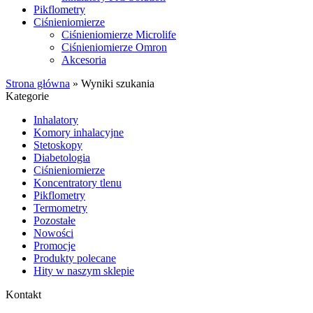
Pikflometry
Ciśnieniomierze
Ciśnieniomierze Microlife
Ciśnieniomierze Omron
Akcesoria
Strona główna
»
Wyniki szukania
Kategorie
Inhalatory
Komory inhalacyjne
Stetoskopy
Diabetologia
Ciśnieniomierze
Koncentratory tlenu
Pikflometry
Termometry
Pozostałe
Nowości
Promocje
Produkty polecane
Hity w naszym sklepie
Kontakt