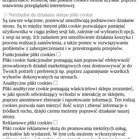
ustawienia przeglądarki internetowej.
Niezbędne do działania sklepu pliki cookie
Są zawsze włączone, ponieważ umożliwiają podstawowe działanie
strony. Są to między innymi pliki cookie pozwalające pamiętać
użytkownika w ciągu jednej sesji lub, zależnie od wybranych opcji,
z sesji na sesję. Ich zadaniem jest umożliwienie działania koszyka i
procesu realizacji zamówienia, a także pomoc w rozwiązywaniu
problemów z zabezpieczeniami i w przestrzeganiu przepisów.
Funkcjonalne pliki cookies
Pliki cookie funkcjonalne pomagają nam poprawiać efektywność
prowadzonych działań marketingowych oraz dostosowywać je do
Twoich potrzeb i preferencji np. poprzez zapamiętanie wszelkich
wyborów dokonywanych na stronach.
Analityczne pliki cookies
Pliki analityczne cookie pomagają właścicielowi sklepu zrozumieć,
w jaki sposób odwiedzający wchodzi w interakcję ze sklepem,
poprzez anonimowe zbieranie i raportowanie informacji. Ten rodzaj
cookies pozwala nam mierzyć ilość wizyt i zbierać informacje o
źródłach ruchu, dzięki czemu możemy poprawić działanie naszej
strony.
Reklamowe pliki cookies
Pliki cookie reklamowe służą do promowania niektórych usług,
artykułów lub wydarzeń. W tym celu możemy wykorzystywać