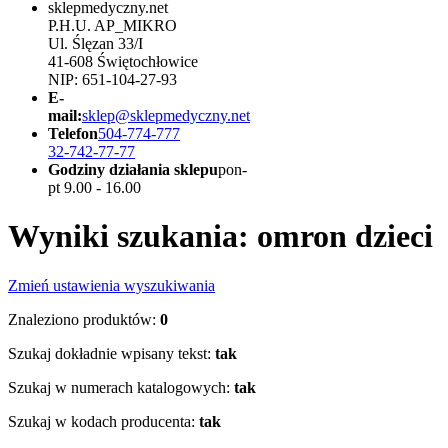
sklepmedyczny.net
P.H.U. AP_MIKRO
Ul. Ślęzan 33/I
41-608 Świętochłowice
NIP: 651-104-27-93
E-
mail:
sklep@sklepmedyczny.net
Telefon
504-774-777
32-742-77-77
Godziny działania sklepu
pon-
pt 9.00 - 16.00
Wyniki szukania: omron dzieci
Zmień ustawienia wyszukiwania
Znaleziono produktów:
0
Szukaj dokładnie wpisany tekst:
tak
Szukaj w numerach katalogowych:
tak
Szukaj w kodach producenta:
tak