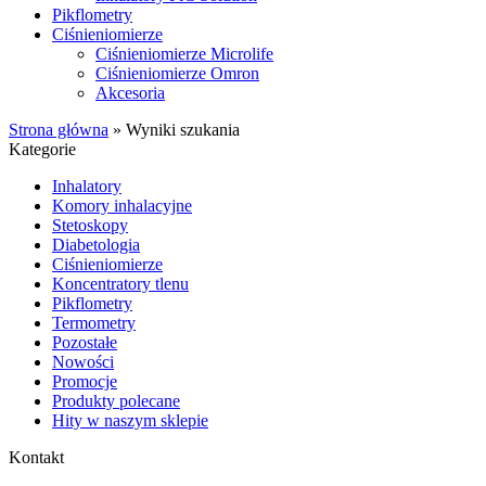
Pikflometry
Ciśnieniomierze
Ciśnieniomierze Microlife
Ciśnieniomierze Omron
Akcesoria
Strona główna
»
Wyniki szukania
Kategorie
Inhalatory
Komory inhalacyjne
Stetoskopy
Diabetologia
Ciśnieniomierze
Koncentratory tlenu
Pikflometry
Termometry
Pozostałe
Nowości
Promocje
Produkty polecane
Hity w naszym sklepie
Kontakt