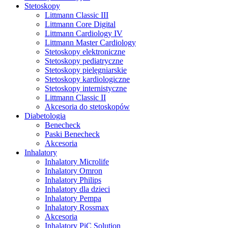
Stetoskopy
Littmann Classic III
Littmann Core Digital
Littmann Cardiology IV
Littmann Master Cardiology
Stetoskopy elektroniczne
Stetoskopy pediatryczne
Stetoskopy pielęgniarskie
Stetoskopy kardiologiczne
Stetoskopy internistyczne
Littmann Classic II
Akcesoria do stetoskopów
Diabetologia
Benecheck
Paski Benecheck
Akcesoria
Inhalatory
Inhalatory Microlife
Inhalatory Omron
Inhalatory Philips
Inhalatory dla dzieci
Inhalatory Pempa
Inhalatory Rossmax
Akcesoria
Inhalatory PiC Solution