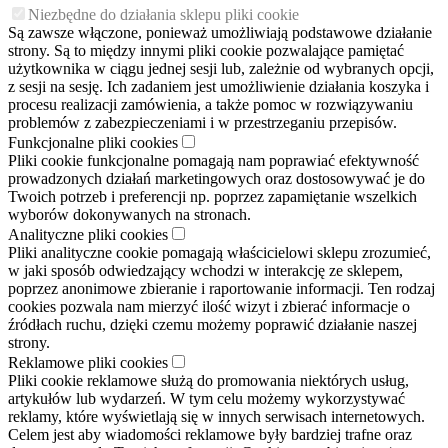
Niezbędne do działania sklepu pliki cookie
Są zawsze włączone, ponieważ umożliwiają podstawowe działanie
strony. Są to między innymi pliki cookie pozwalające pamiętać
użytkownika w ciągu jednej sesji lub, zależnie od wybranych opcji,
z sesji na sesję. Ich zadaniem jest umożliwienie działania koszyka i
procesu realizacji zamówienia, a także pomoc w rozwiązywaniu
problemów z zabezpieczeniami i w przestrzeganiu przepisów.
Funkcjonalne pliki cookies
Pliki cookie funkcjonalne pomagają nam poprawiać efektywność
prowadzonych działań marketingowych oraz dostosowywać je do
Twoich potrzeb i preferencji np. poprzez zapamiętanie wszelkich
wyborów dokonywanych na stronach.
Analityczne pliki cookies
Pliki analityczne cookie pomagają właścicielowi sklepu zrozumieć,
w jaki sposób odwiedzający wchodzi w interakcję ze sklepem,
poprzez anonimowe zbieranie i raportowanie informacji. Ten rodzaj
cookies pozwala nam mierzyć ilość wizyt i zbierać informacje o
źródłach ruchu, dzięki czemu możemy poprawić działanie naszej
strony.
Reklamowe pliki cookies
Pliki cookie reklamowe służą do promowania niektórych usług,
artykułów lub wydarzeń. W tym celu możemy wykorzystywać
reklamy, które wyświetlają się w innych serwisach internetowych.
Celem jest aby wiadomości reklamowe były bardziej trafne oraz