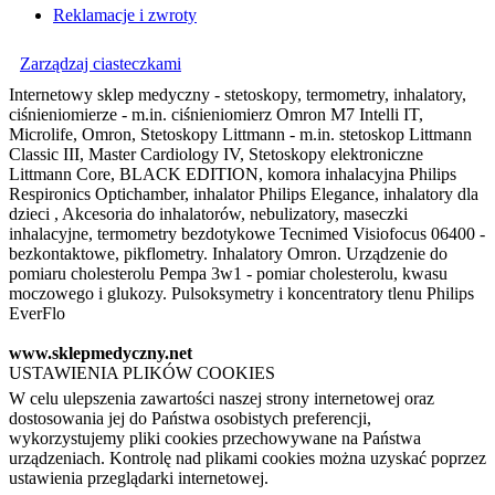
Reklamacje i zwroty
Zarządzaj ciasteczkami
Internetowy sklep medyczny - stetoskopy, termometry, inhalatory,
ciśnieniomierze - m.in. ciśnieniomierz Omron M7 Intelli IT,
Microlife, Omron, Stetoskopy Littmann - m.in. stetoskop Littmann
Classic III, Master Cardiology IV, Stetoskopy elektroniczne
Littmann Core, BLACK EDITION, komora inhalacyjna Philips
Respironics Optichamber, inhalator Philips Elegance, inhalatory dla
dzieci , Akcesoria do inhalatorów, nebulizatory, maseczki
inhalacyjne, termometry bezdotykowe Tecnimed Visiofocus 06400 -
bezkontaktowe, pikflometry. Inhalatory Omron. Urządzenie do
pomiaru cholesterolu Pempa 3w1 - pomiar cholesterolu, kwasu
moczowego i glukozy. Pulsoksymetry i koncentratory tlenu Philips
EverFlo
www.sklepmedyczny.net
USTAWIENIA PLIKÓW COOKIES
W celu ulepszenia zawartości naszej strony internetowej oraz
dostosowania jej do Państwa osobistych preferencji,
wykorzystujemy pliki cookies przechowywane na Państwa
urządzeniach. Kontrolę nad plikami cookies można uzyskać poprzez
ustawienia przeglądarki internetowej.