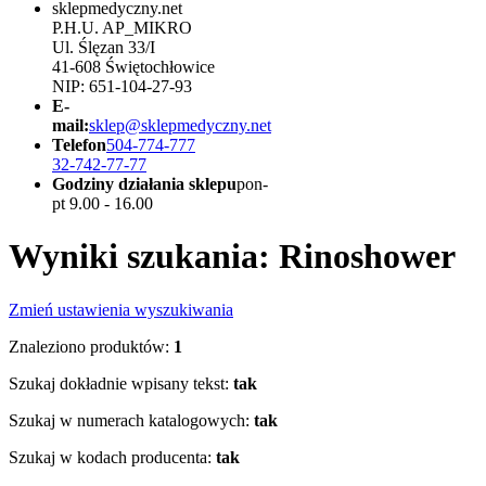
sklepmedyczny.net
P.H.U. AP_MIKRO
Ul. Ślęzan 33/I
41-608 Świętochłowice
NIP: 651-104-27-93
E-
mail:
sklep@sklepmedyczny.net
Telefon
504-774-777
32-742-77-77
Godziny działania sklepu
pon-
pt 9.00 - 16.00
Wyniki szukania: Rinoshower
Zmień ustawienia wyszukiwania
Znaleziono produktów:
1
Szukaj dokładnie wpisany tekst:
tak
Szukaj w numerach katalogowych:
tak
Szukaj w kodach producenta:
tak