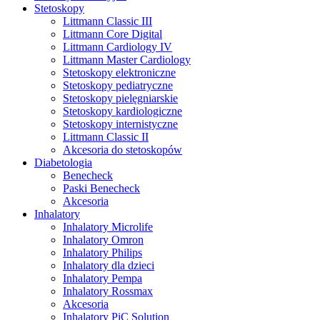
Stetoskopy
Littmann Classic III
Littmann Core Digital
Littmann Cardiology IV
Littmann Master Cardiology
Stetoskopy elektroniczne
Stetoskopy pediatryczne
Stetoskopy pielęgniarskie
Stetoskopy kardiologiczne
Stetoskopy internistyczne
Littmann Classic II
Akcesoria do stetoskopów
Diabetologia
Benecheck
Paski Benecheck
Akcesoria
Inhalatory
Inhalatory Microlife
Inhalatory Omron
Inhalatory Philips
Inhalatory dla dzieci
Inhalatory Pempa
Inhalatory Rossmax
Akcesoria
Inhalatory PiC Solution