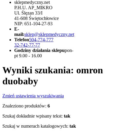
sklepmedyczny.net
P.H.U. AP_MIKRO
Ul. Ślęzan 33/I
41-608 Świętochłowice
NIP: 651-104-27-93
E-
mail:
sklep@sklepmedyczny.net
Telefon
504-774-777
32-742-77-77
Godziny działania sklepu
pon-
pt 9.00 - 16.00
Wyniki szukania: omron
duobaby
Zmień ustawienia wyszukiwania
Znaleziono produktów:
6
Szukaj dokładnie wpisany tekst:
tak
Szukaj w numerach katalogowych:
tak