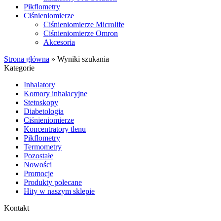
Pikflometry
Ciśnieniomierze
Ciśnieniomierze Microlife
Ciśnieniomierze Omron
Akcesoria
Strona główna
»
Wyniki szukania
Kategorie
Inhalatory
Komory inhalacyjne
Stetoskopy
Diabetologia
Ciśnieniomierze
Koncentratory tlenu
Pikflometry
Termometry
Pozostałe
Nowości
Promocje
Produkty polecane
Hity w naszym sklepie
Kontakt