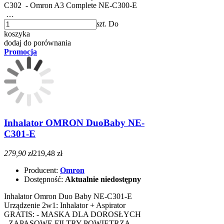
C302 ​ - Omron A3 Complete NE-C300-E ​
…
szt.
Do
koszyka
dodaj do porównania
Promocja
Inhalator OMRON DuoBaby NE-
C301-E
279,90 zł
219,48 zł
Producent:
Omron
Dostępność:
Aktualnie niedostępny
Inhalator Omron Duo Baby NE-C301-E
Urządzenie 2w1: Inhalator + Aspirator
GRATIS: - MASKA DLA DOROSŁYCH
- ZAPASOWE FILTRY POWIETRZA