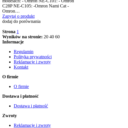
modelach: - Omron NE-C101: - Omron
C28P NE-C105: -Omron Nami Cat -
Omron…
Zapytaj o produkt
dodaj do porównania
Strona
1
Wyników na stronie:
20
40
60
Informacje
Regulamin
Polityka prywatności
Reklamacje i zwroty
Kontakt
O firmie
O firmie
Dostawa i płatność
Dostawa i płatność
Zwroty
Reklamacje i zwroty