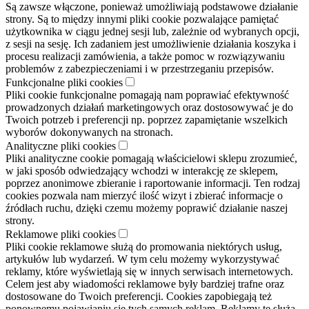
Są zawsze włączone, ponieważ umożliwiają podstawowe działanie
strony. Są to między innymi pliki cookie pozwalające pamiętać
użytkownika w ciągu jednej sesji lub, zależnie od wybranych opcji,
z sesji na sesję. Ich zadaniem jest umożliwienie działania koszyka i
procesu realizacji zamówienia, a także pomoc w rozwiązywaniu
problemów z zabezpieczeniami i w przestrzeganiu przepisów.
Funkcjonalne pliki cookies
Pliki cookie funkcjonalne pomagają nam poprawiać efektywność
prowadzonych działań marketingowych oraz dostosowywać je do
Twoich potrzeb i preferencji np. poprzez zapamiętanie wszelkich
wyborów dokonywanych na stronach.
Analityczne pliki cookies
Pliki analityczne cookie pomagają właścicielowi sklepu zrozumieć,
w jaki sposób odwiedzający wchodzi w interakcję ze sklepem,
poprzez anonimowe zbieranie i raportowanie informacji. Ten rodzaj
cookies pozwala nam mierzyć ilość wizyt i zbierać informacje o
źródłach ruchu, dzięki czemu możemy poprawić działanie naszej
strony.
Reklamowe pliki cookies
Pliki cookie reklamowe służą do promowania niektórych usług,
artykułów lub wydarzeń. W tym celu możemy wykorzystywać
reklamy, które wyświetlają się w innych serwisach internetowych.
Celem jest aby wiadomości reklamowe były bardziej trafne oraz
dostosowane do Twoich preferencji. Cookies zapobiegają też
ponownemu pojawianiu się tych samych reklam. Reklamy te służą