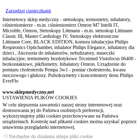
Zarządzaj ciasteczkami
Internetowy sklep medyczny - stetoskopy, termometry, inhalatory,
ciśnieniomierze - m.in. ciśnieniomierz Omron M7 Intelli IT,
Microlife, Omron, Stetoskopy Littmann - m.in. stetoskop Littmann
Classic III, Master Cardiology IV, Stetoskopy elektroniczne
Littmann Core, BLACK EDITION, komora inhalacyjna Philips
Respironics Optichamber, inhalator Philips Elegance, inhalatory dla
dzieci , Akcesoria do inhalatorów, nebulizatory, maseczki
inhalacyjne, termometry bezdotykowe Tecnimed Visiofocus 06400 -
bezkontaktowe, pikflometry. Inhalatory Omron. Urządzenie do
pomiaru cholesterolu Pempa 3w1 - pomiar cholesterolu, kwasu
moczowego i glukozy. Pulsoksymetry i koncentratory tlenu Philips
EverFlo
www.sklepmedyczny.net
USTAWIENIA PLIKÓW COOKIES
W celu ulepszenia zawartości naszej strony internetowej oraz
dostosowania jej do Państwa osobistych preferencji,
wykorzystujemy pliki cookies przechowywane na Państwa
urządzeniach. Kontrolę nad plikami cookies można uzyskać poprzez
ustawienia przeglądarki internetowej.
Niezbędne do działania sklepu pliki cookie