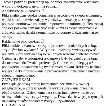
Twoich potrzeb i preferencji np. poprzez zapamiętanie wszelkich
wyborów dokonywanych na stronach.
Analityczne pliki cookies
Pliki analityczne cookie pomagają właścicielowi sklepu zrozumieć,
w jaki sposób odwiedzający wchodzi w interakcję ze sklepem,
poprzez anonimowe zbieranie i raportowanie informacji. Ten rodzaj
cookies pozwala nam mierzyć ilość wizyt i zbierać informacje o
źródłach ruchu, dzięki czemu możemy poprawić działanie naszej
strony.
Reklamowe pliki cookies
Pliki cookie reklamowe służą do promowania niektórych usług,
artykułów lub wydarzeń. W tym celu możemy wykorzystywać
reklamy, które wyświetlają się w innych serwisach internetowych.
Celem jest aby wiadomości reklamowe były bardziej trafne oraz
dostosowane do Twoich preferencji. Cookies zapobiegają też
ponownemu pojawianiu się tych samych reklam. Reklamy te służą
wyłącznie do informowania o prowadzonych działaniach naszego
sklepu internetowego.
ZATWIERDZAM
Przeglądając naszą stronę internetową bez zmian w swojej
przeglądarce, wyrażasz zgodę na wykorzystywanie przez nas
plików cookies. Dzięki temu nasz sklep internetowy może być
maksymalnie bezpieczny i wygodny. Dowiedz się więcej o tym, jak
używamy plików cookies z Polityki Prywatności
USTAWIENIA