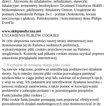
dzieci , Akcesoria do inhalatorów, nebulizatory, maseczki
inhalacyjne, termometry bezdotykowe Tecnimed Visiofocus 06400 -
bezkontaktowe, pikflometry. Inhalatory Omron. Urządzenie do
pomiaru cholesterolu Pempa 3w1 - pomiar cholesterolu, kwasu
moczowego i glukozy. Pulsoksymetry i koncentratory tlenu Philips
EverFlo
www.sklepmedyczny.net
USTAWIENIA PLIKÓW COOKIES
W celu ulepszenia zawartości naszej strony internetowej oraz
dostosowania jej do Państwa osobistych preferencji,
wykorzystujemy pliki cookies przechowywane na Państwa
urządzeniach. Kontrolę nad plikami cookies można uzyskać poprzez
ustawienia przeglądarki internetowej.
Niezbędne do działania sklepu pliki cookie
Są zawsze włączone, ponieważ umożliwiają podstawowe działanie
strony. Są to między innymi pliki cookie pozwalające pamiętać
użytkownika w ciągu jednej sesji lub, zależnie od wybranych opcji,
z sesji na sesję. Ich zadaniem jest umożliwienie działania koszyka i
procesu realizacji zamówienia, a także pomoc w rozwiązywaniu
problemów z zabezpieczeniami i w przestrzeganiu przepisów.
Funkcjonalne pliki cookies
Pliki cookie funkcjonalne pomagają nam poprawiać efektywność
prowadzonych działań marketingowych oraz dostosowywać je do