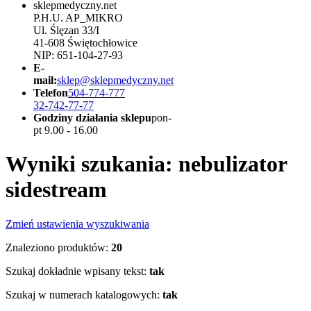
sklepmedyczny.net
P.H.U. AP_MIKRO
Ul. Ślęzan 33/I
41-608 Świętochłowice
NIP: 651-104-27-93
E-
mail:
sklep@sklepmedyczny.net
Telefon
504-774-777
32-742-77-77
Godziny działania sklepu
pon-
pt 9.00 - 16.00
Wyniki szukania: nebulizator
sidestream
Zmień ustawienia wyszukiwania
Znaleziono produktów:
20
Szukaj dokładnie wpisany tekst:
tak
Szukaj w numerach katalogowych:
tak