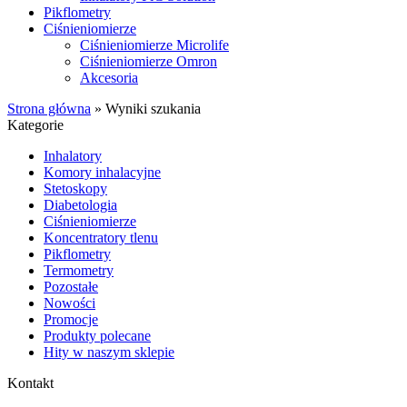
Pikflometry
Ciśnieniomierze
Ciśnieniomierze Microlife
Ciśnieniomierze Omron
Akcesoria
Strona główna
»
Wyniki szukania
Kategorie
Inhalatory
Komory inhalacyjne
Stetoskopy
Diabetologia
Ciśnieniomierze
Koncentratory tlenu
Pikflometry
Termometry
Pozostałe
Nowości
Promocje
Produkty polecane
Hity w naszym sklepie
Kontakt