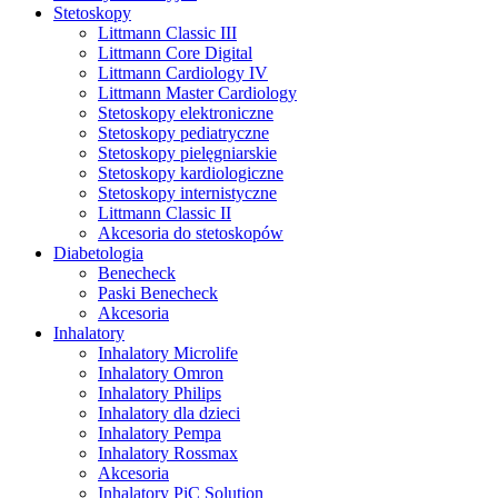
Stetoskopy
Littmann Classic III
Littmann Core Digital
Littmann Cardiology IV
Littmann Master Cardiology
Stetoskopy elektroniczne
Stetoskopy pediatryczne
Stetoskopy pielęgniarskie
Stetoskopy kardiologiczne
Stetoskopy internistyczne
Littmann Classic II
Akcesoria do stetoskopów
Diabetologia
Benecheck
Paski Benecheck
Akcesoria
Inhalatory
Inhalatory Microlife
Inhalatory Omron
Inhalatory Philips
Inhalatory dla dzieci
Inhalatory Pempa
Inhalatory Rossmax
Akcesoria
Inhalatory PiC Solution