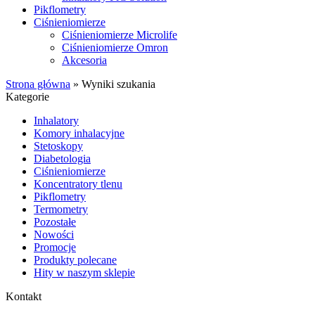
Pikflometry
Ciśnieniomierze
Ciśnieniomierze Microlife
Ciśnieniomierze Omron
Akcesoria
Strona główna
»
Wyniki szukania
Kategorie
Inhalatory
Komory inhalacyjne
Stetoskopy
Diabetologia
Ciśnieniomierze
Koncentratory tlenu
Pikflometry
Termometry
Pozostałe
Nowości
Promocje
Produkty polecane
Hity w naszym sklepie
Kontakt