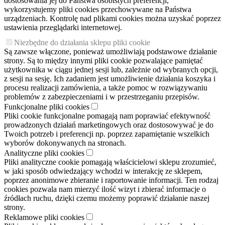
dostosowania jej do Państwa osobistych preferencji,
wykorzystujemy pliki cookies przechowywane na Państwa
urządzeniach. Kontrolę nad plikami cookies można uzyskać poprzez
ustawienia przeglądarki internetowej.
Niezbędne do działania sklepu pliki cookie
Są zawsze włączone, ponieważ umożliwiają podstawowe działanie
strony. Są to między innymi pliki cookie pozwalające pamiętać
użytkownika w ciągu jednej sesji lub, zależnie od wybranych opcji,
z sesji na sesję. Ich zadaniem jest umożliwienie działania koszyka i
procesu realizacji zamówienia, a także pomoc w rozwiązywaniu
problemów z zabezpieczeniami i w przestrzeganiu przepisów.
Funkcjonalne pliki cookies
Pliki cookie funkcjonalne pomagają nam poprawiać efektywność
prowadzonych działań marketingowych oraz dostosowywać je do
Twoich potrzeb i preferencji np. poprzez zapamiętanie wszelkich
wyborów dokonywanych na stronach.
Analityczne pliki cookies
Pliki analityczne cookie pomagają właścicielowi sklepu zrozumieć,
w jaki sposób odwiedzający wchodzi w interakcję ze sklepem,
poprzez anonimowe zbieranie i raportowanie informacji. Ten rodzaj
cookies pozwala nam mierzyć ilość wizyt i zbierać informacje o
źródłach ruchu, dzięki czemu możemy poprawić działanie naszej
strony.
Reklamowe pliki cookies