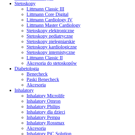
Stetoskopy
Littmann Classic III
Littmann Core Digital
Littmann Cardiology IV
Littmann Master Cardiology
Stetoskopy elektroniczne
Stetoskopy pediatryczne
Stetoskopy pielęgniarskie
Stetoskopy kardiologiczne
Stetoskopy internistyczne
Littmann Classic II
Akcesoria do stetoskopów
Diabetologia
Benecheck
Paski Benecheck
Akcesoria
Inhalatory
Inhalatory Microlife
Inhalatory Omron
Inhalatory Philips
Inhalatory dla dzieci
Inhalatory Pempa
Inhalatory Rossmax
Akcesoria
Inhalatory PiC Solution