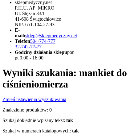
sklepmedyczny.net
P.H.U. AP_MIKRO
Ul. Ślęzan 33/I
41-608 Świętochłowice
NIP: 651-104-27-93
E-
mail:
sklep@sklepmedyczny.net
Telefon
504-774-777
32-742-77-77
Godziny działania sklepu
pon-
pt 9.00 - 16.00
Wyniki szukania: mankiet do
ciśnieniomierza
Zmień ustawienia wyszukiwania
Znaleziono produktów:
0
Szukaj dokładnie wpisany tekst:
tak
Szukaj w numerach katalogowych:
tak