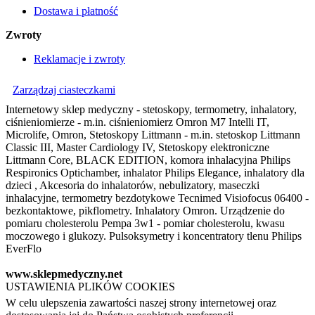
Dostawa i płatność
Zwroty
Reklamacje i zwroty
Zarządzaj ciasteczkami
Internetowy sklep medyczny - stetoskopy, termometry, inhalatory,
ciśnieniomierze - m.in. ciśnieniomierz Omron M7 Intelli IT,
Microlife, Omron, Stetoskopy Littmann - m.in. stetoskop Littmann
Classic III, Master Cardiology IV, Stetoskopy elektroniczne
Littmann Core, BLACK EDITION, komora inhalacyjna Philips
Respironics Optichamber, inhalator Philips Elegance, inhalatory dla
dzieci , Akcesoria do inhalatorów, nebulizatory, maseczki
inhalacyjne, termometry bezdotykowe Tecnimed Visiofocus 06400 -
bezkontaktowe, pikflometry. Inhalatory Omron. Urządzenie do
pomiaru cholesterolu Pempa 3w1 - pomiar cholesterolu, kwasu
moczowego i glukozy. Pulsoksymetry i koncentratory tlenu Philips
EverFlo
www.sklepmedyczny.net
USTAWIENIA PLIKÓW COOKIES
W celu ulepszenia zawartości naszej strony internetowej oraz