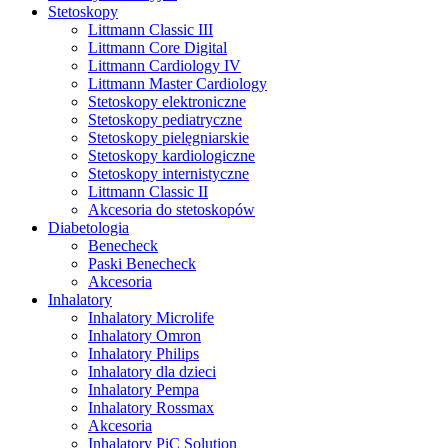
Stetoskopy
Littmann Classic III
Littmann Core Digital
Littmann Cardiology IV
Littmann Master Cardiology
Stetoskopy elektroniczne
Stetoskopy pediatryczne
Stetoskopy pielęgniarskie
Stetoskopy kardiologiczne
Stetoskopy internistyczne
Littmann Classic II
Akcesoria do stetoskopów
Diabetologia
Benecheck
Paski Benecheck
Akcesoria
Inhalatory
Inhalatory Microlife
Inhalatory Omron
Inhalatory Philips
Inhalatory dla dzieci
Inhalatory Pempa
Inhalatory Rossmax
Akcesoria
Inhalatory PiC Solution