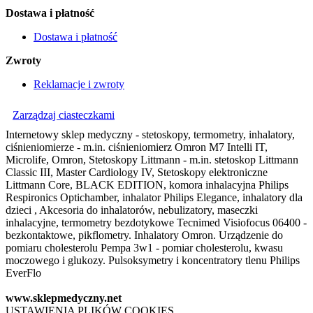
Dostawa i płatność
Dostawa i płatność
Zwroty
Reklamacje i zwroty
Zarządzaj ciasteczkami
Internetowy sklep medyczny - stetoskopy, termometry, inhalatory,
ciśnieniomierze - m.in. ciśnieniomierz Omron M7 Intelli IT,
Microlife, Omron, Stetoskopy Littmann - m.in. stetoskop Littmann
Classic III, Master Cardiology IV, Stetoskopy elektroniczne
Littmann Core, BLACK EDITION, komora inhalacyjna Philips
Respironics Optichamber, inhalator Philips Elegance, inhalatory dla
dzieci , Akcesoria do inhalatorów, nebulizatory, maseczki
inhalacyjne, termometry bezdotykowe Tecnimed Visiofocus 06400 -
bezkontaktowe, pikflometry. Inhalatory Omron. Urządzenie do
pomiaru cholesterolu Pempa 3w1 - pomiar cholesterolu, kwasu
moczowego i glukozy. Pulsoksymetry i koncentratory tlenu Philips
EverFlo
www.sklepmedyczny.net
USTAWIENIA PLIKÓW COOKIES