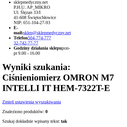
sklepmedyczny.net
P.H.U. AP_MIKRO
Ul. Ślęzan 33/I
41-608 Świętochłowice
NIP: 651-104-27-93
E-
mail:
sklep@sklepmedyczny.net
Telefon
504-774-777
32-742-77-77
Godziny działania sklepu
pon-
pt 9.00 - 16.00
Wyniki szukania:
Ciśnieniomierz OMRON M7
INTELLI IT HEM-7322T-E
Zmień ustawienia wyszukiwania
Znaleziono produktów:
0
Szukaj dokładnie wpisany tekst:
tak