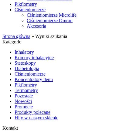
Pikflometry
Ciśnieniomierze
Ciśnieniomierze Microlife
Ciśnieniomierze Omron
Akcesoria
Strona główna
»
Wyniki szukania
Kategorie
Inhalatory
Komory inhalacyjne
Stetoskopy
Diabetologia
Ciśnieniomierze
Koncentratory tlenu
Pikflometry
Termometry
Pozostałe
Nowości
Promocje
Produkty polecane
Hity w naszym sklepie
Kontakt