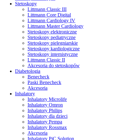
Stetoskopy
Littmann Classic III
Littmann Core Digital
Littmann Cardiology IV
Littmann Master Cardiology
Stetoskopy elektroniczne
Stetoskopy pediatryczne
Stetoskopy pielęgniarskie
Stetoskopy kardiologiczne
Stetoskopy internistyczne
Littmann Classic II
Akcesoria do stetoskopów
Diabetologia
Benecheck
Paski Benecheck
Akcesoria
Inhalatory
Inhalatory Microlife
Inhalatory Omron
Inhalatory Philips
Inhalatory dla dzieci
Inhalatory Pempa
Inhalatory Rossmax
Akcesoria
Inhalatory PiC Solution