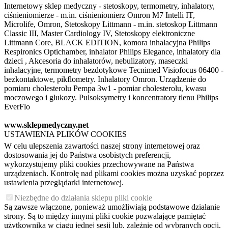
Internetowy sklep medyczny - stetoskopy, termometry, inhalatory,
ciśnieniomierze - m.in. ciśnieniomierz Omron M7 Intelli IT,
Microlife, Omron, Stetoskopy Littmann - m.in. stetoskop Littmann
Classic III, Master Cardiology IV, Stetoskopy elektroniczne
Littmann Core, BLACK EDITION, komora inhalacyjna Philips
Respironics Optichamber, inhalator Philips Elegance, inhalatory dla
dzieci , Akcesoria do inhalatorów, nebulizatory, maseczki
inhalacyjne, termometry bezdotykowe Tecnimed Visiofocus 06400 -
bezkontaktowe, pikflometry. Inhalatory Omron. Urządzenie do
pomiaru cholesterolu Pempa 3w1 - pomiar cholesterolu, kwasu
moczowego i glukozy. Pulsoksymetry i koncentratory tlenu Philips
EverFlo
www.sklepmedyczny.net
USTAWIENIA PLIKÓW COOKIES
W celu ulepszenia zawartości naszej strony internetowej oraz
dostosowania jej do Państwa osobistych preferencji,
wykorzystujemy pliki cookies przechowywane na Państwa
urządzeniach. Kontrolę nad plikami cookies można uzyskać poprzez
ustawienia przeglądarki internetowej.
Niezbędne do działania sklepu pliki cookie
Są zawsze włączone, ponieważ umożliwiają podstawowe działanie
strony. Są to między innymi pliki cookie pozwalające pamiętać
użytkownika w ciągu jednej sesji lub, zależnie od wybranych opcji,