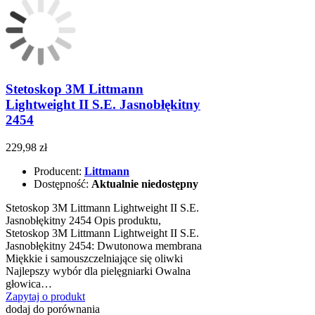
Stetoskop 3M Littmann
Lightweight II S.E. Jasnobłękitny
2454
229,98 zł
Producent:
Littmann
Dostępność:
Aktualnie niedostępny
Stetoskop 3M Littmann Lightweight II S.E.
Jasnobłękitny 2454 Opis produktu,
Stetoskop 3M Littmann Lightweight II S.E.
Jasnobłękitny 2454: Dwutonowa membrana
Miękkie i samouszczelniające się oliwki
Najlepszy wybór dla pielęgniarki Owalna
głowica…
Zapytaj o produkt
dodaj do porównania