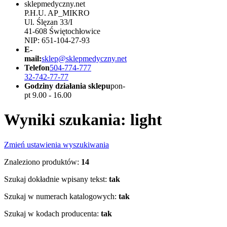
sklepmedyczny.net
P.H.U. AP_MIKRO
Ul. Ślęzan 33/I
41-608 Świętochłowice
NIP: 651-104-27-93
E-
mail:
sklep@sklepmedyczny.net
Telefon
504-774-777
32-742-77-77
Godziny działania sklepu
pon-
pt 9.00 - 16.00
Wyniki szukania: light
Zmień ustawienia wyszukiwania
Znaleziono produktów:
14
Szukaj dokładnie wpisany tekst:
tak
Szukaj w numerach katalogowych:
tak
Szukaj w kodach producenta:
tak