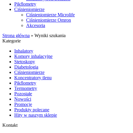
Pikflometry
Ciśnieniomierze
Ciśnieniomierze Microlife
Ciśnieniomierze Omron
Akcesoria
Strona główna
»
Wyniki szukania
Kategorie
Inhalatory
Komory inhalacyjne
Stetoskopy
Diabetologia
Ciśnieniomierze
Koncentratory tlenu
Pikflometry
Termometry
Pozostałe
Nowości
Promocje
Produkty polecane
Hity w naszym sklepie
Kontakt