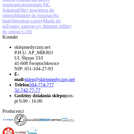
respironics
termometr PiC
Solution
Filtry powietrza do
omron
Mankiet do rossmax
Na
brak
Stetoskop czarny
Maski do
in
Zestaw naprawczy littmann iii
filtry
do omron C101
Kontakt
sklepmedyczny.net
P.H.U. AP_MIKRO
Ul. Ślęzan 33/I
41-608 Świętochłowice
NIP: 651-104-27-93
E-
mail:
sklep@sklepmedyczny.net
Telefon
504-774-777
32-742-77-77
Godziny działania sklepu
pon-
pt 9.00 - 16.00
Producenci