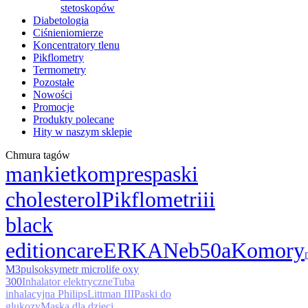
stetoskopów
Diabetologia
Ciśnieniomierze
Koncentratory tlenu
Pikflometry
Termometry
Pozostałe
Nowości
Promocje
Produkty polecane
Hity w naszym sklepie
Chmura tagów
mankiet
kompres
paski
cholesterol
Pikflometr
iii
black
edition
care
ERKA
Neb50a
Komory
M3
pulsoksymetr microlife oxy
300
Inhalator elektryczne
Tuba
inhalacyjna Philips
Littman III
Paski do
glukozy
Maska dla dzieci