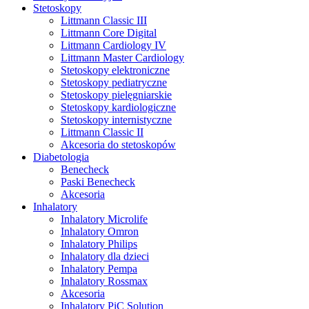
Stetoskopy
Littmann Classic III
Littmann Core Digital
Littmann Cardiology IV
Littmann Master Cardiology
Stetoskopy elektroniczne
Stetoskopy pediatryczne
Stetoskopy pielęgniarskie
Stetoskopy kardiologiczne
Stetoskopy internistyczne
Littmann Classic II
Akcesoria do stetoskopów
Diabetologia
Benecheck
Paski Benecheck
Akcesoria
Inhalatory
Inhalatory Microlife
Inhalatory Omron
Inhalatory Philips
Inhalatory dla dzieci
Inhalatory Pempa
Inhalatory Rossmax
Akcesoria
Inhalatory PiC Solution