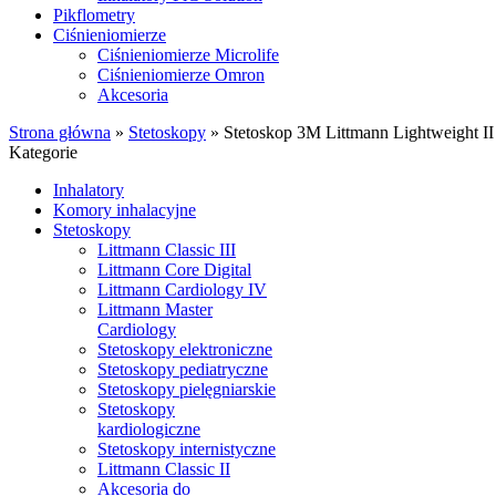
Pikflometry
Ciśnieniomierze
Ciśnieniomierze Microlife
Ciśnieniomierze Omron
Akcesoria
Strona główna
»
Stetoskopy
»
Stetoskop 3M Littmann Lightweight I
Kategorie
Inhalatory
Komory inhalacyjne
Stetoskopy
Littmann Classic III
Littmann Core Digital
Littmann Cardiology IV
Littmann Master
Cardiology
Stetoskopy elektroniczne
Stetoskopy pediatryczne
Stetoskopy pielęgniarskie
Stetoskopy
kardiologiczne
Stetoskopy internistyczne
Littmann Classic II
Akcesoria do