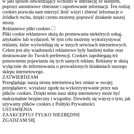
w jaki sposób odwiedzający wchodzi w interakcję ze sklepem,
poprzez anonimowe zbieranie i raportowanie informacji. Ten rodzaj
cookies pozwala nam mierzyć ilość wizyt i zbierać informacje o
źródłach ruchu, dzięki czemu możemy poprawić działanie naszej
strony.
Reklamowe pliki cookies
Pliki cookie reklamowe służą do promowania niektórych usług,
artykułów lub wydarzeń. W tym celu możemy wykorzystywać
reklamy, które wyświetlają się w innych serwisach internetowych.
Celem jest aby wiadomości reklamowe były bardziej trafne oraz
dostosowane do Twoich preferencji. Cookies zapobiegają też
ponownemu pojawianiu się tych samych reklam. Reklamy te służą
wyłącznie do informowania o prowadzonych działaniach naszego
sklepu internetowego.
ZATWIERDZAM
Przeglądając naszą stronę internetową bez zmian w swojej
przeglądarce, wyrażasz zgodę na wykorzystywanie przez nas
plików cookies. Dzięki temu nasz sklep internetowy może być
maksymalnie bezpieczny i wygodny. Dowiedz się więcej o tym, jak
używamy plików cookies z Polityki Prywatności
USTAWIENIA
ZAAKCEPTUJ TYLKO NIEZBĘDNE
ZGADZAM SIĘ