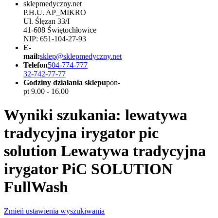
sklepmedyczny.net
P.H.U. AP_MIKRO
Ul. Ślęzan 33/I
41-608 Świętochłowice
NIP: 651-104-27-93
E-
mail:
sklep@sklepmedyczny.net
Telefon
504-774-777
32-742-77-77
Godziny działania sklepu
pon-
pt 9.00 - 16.00
Wyniki szukania: lewatywa
tradycyjna irygator pic
solution Lewatywa tradycyjna
irygator PiC SOLUTION
FullWash
Zmień ustawienia wyszukiwania