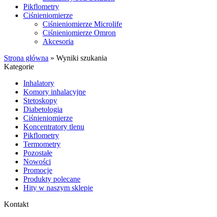
Pikflometry
Ciśnieniomierze
Ciśnieniomierze Microlife
Ciśnieniomierze Omron
Akcesoria
Strona główna
»
Wyniki szukania
Kategorie
Inhalatory
Komory inhalacyjne
Stetoskopy
Diabetologia
Ciśnieniomierze
Koncentratory tlenu
Pikflometry
Termometry
Pozostałe
Nowości
Promocje
Produkty polecane
Hity w naszym sklepie
Kontakt