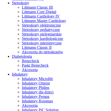
Stetoskopy
Littmann Classic III
Littmann Core Digital
Littmann Cardiology IV
Littmann Master Cardiology
Stetoskopy elektroniczne
Stetoskopy pediatryczne
Stetoskopy pielęgniarskie
Stetoskopy kardiologiczne
Stetoskopy internistyczne
Littmann Classic II
Akcesoria do stetoskopów
Diabetologia
Benecheck
Paski Benecheck
Akcesoria
Inhalatory
Inhalatory Microlife
Inhalatory Omron
Inhalatory Philips
Inhalatory dla dzieci
Inhalatory Pempa
Inhalatory Rossmax
Akcesoria
Inhalatory PiC Solution