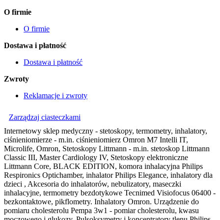
O firmie
O firmie
Dostawa i płatność
Dostawa i płatność
Zwroty
Reklamacje i zwroty
Zarządzaj ciasteczkami
Internetowy sklep medyczny - stetoskopy, termometry, inhalatory,
ciśnieniomierze - m.in. ciśnieniomierz Omron M7 Intelli IT,
Microlife, Omron, Stetoskopy Littmann - m.in. stetoskop Littmann
Classic III, Master Cardiology IV, Stetoskopy elektroniczne
Littmann Core, BLACK EDITION, komora inhalacyjna Philips
Respironics Optichamber, inhalator Philips Elegance, inhalatory dla
dzieci , Akcesoria do inhalatorów, nebulizatory, maseczki
inhalacyjne, termometry bezdotykowe Tecnimed Visiofocus 06400 -
bezkontaktowe, pikflometry. Inhalatory Omron. Urządzenie do
pomiaru cholesterolu Pempa 3w1 - pomiar cholesterolu, kwasu
moczowego i glukozy. Pulsoksymetry i koncentratory tlenu Philips