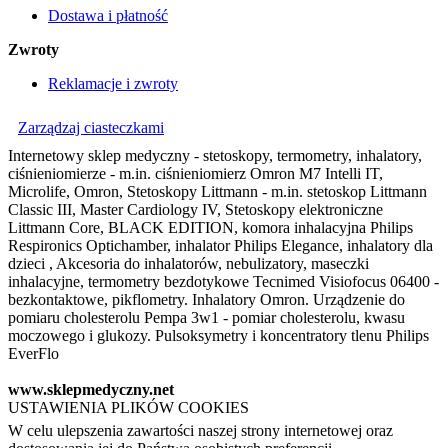
Dostawa i płatność
Zwroty
Reklamacje i zwroty
Zarządzaj ciasteczkami
Internetowy sklep medyczny - stetoskopy, termometry, inhalatory,
ciśnieniomierze - m.in. ciśnieniomierz Omron M7 Intelli IT,
Microlife, Omron, Stetoskopy Littmann - m.in. stetoskop Littmann
Classic III, Master Cardiology IV, Stetoskopy elektroniczne
Littmann Core, BLACK EDITION, komora inhalacyjna Philips
Respironics Optichamber, inhalator Philips Elegance, inhalatory dla
dzieci , Akcesoria do inhalatorów, nebulizatory, maseczki
inhalacyjne, termometry bezdotykowe Tecnimed Visiofocus 06400 -
bezkontaktowe, pikflometry. Inhalatory Omron. Urządzenie do
pomiaru cholesterolu Pempa 3w1 - pomiar cholesterolu, kwasu
moczowego i glukozy. Pulsoksymetry i koncentratory tlenu Philips
EverFlo
www.sklepmedyczny.net
USTAWIENIA PLIKÓW COOKIES
W celu ulepszenia zawartości naszej strony internetowej oraz