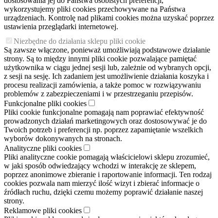
dostosowania jej do Państwa osobistych preferencji,
wykorzystujemy pliki cookies przechowywane na Państwa
urządzeniach. Kontrolę nad plikami cookies można uzyskać poprzez
ustawienia przeglądarki internetowej.
Niezbędne do działania sklepu pliki cookie
Są zawsze włączone, ponieważ umożliwiają podstawowe działanie
strony. Są to między innymi pliki cookie pozwalające pamiętać
użytkownika w ciągu jednej sesji lub, zależnie od wybranych opcji,
z sesji na sesję. Ich zadaniem jest umożliwienie działania koszyka i
procesu realizacji zamówienia, a także pomoc w rozwiązywaniu
problemów z zabezpieczeniami i w przestrzeganiu przepisów.
Funkcjonalne pliki cookies
Pliki cookie funkcjonalne pomagają nam poprawiać efektywność
prowadzonych działań marketingowych oraz dostosowywać je do
Twoich potrzeb i preferencji np. poprzez zapamiętanie wszelkich
wyborów dokonywanych na stronach.
Analityczne pliki cookies
Pliki analityczne cookie pomagają właścicielowi sklepu zrozumieć,
w jaki sposób odwiedzający wchodzi w interakcję ze sklepem,
poprzez anonimowe zbieranie i raportowanie informacji. Ten rodzaj
cookies pozwala nam mierzyć ilość wizyt i zbierać informacje o
źródłach ruchu, dzięki czemu możemy poprawić działanie naszej
strony.
Reklamowe pliki cookies