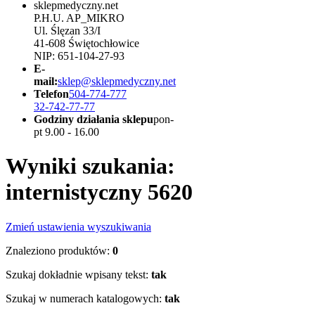
sklepmedyczny.net
P.H.U. AP_MIKRO
Ul. Ślęzan 33/I
41-608 Świętochłowice
NIP: 651-104-27-93
E-
mail:
sklep@sklepmedyczny.net
Telefon
504-774-777
32-742-77-77
Godziny działania sklepu
pon-
pt 9.00 - 16.00
Wyniki szukania:
internistyczny 5620
Zmień ustawienia wyszukiwania
Znaleziono produktów:
0
Szukaj dokładnie wpisany tekst:
tak
Szukaj w numerach katalogowych:
tak