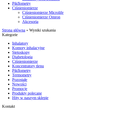
Pikflometry
Ciśnieniomierze
Ciśnieniomierze Microlife
Ciśnieniomierze Omron
Akcesoria
Strona główna
»
Wyniki szukania
Kategorie
Inhalatory
Komory inhalacyjne
Stetoskopy
Diabetologia
Ciśnieniomierze
Koncentratory tlenu
Pikflometry
Termometry
Pozostałe
Nowości
Promocje
Produkty polecane
Hity w naszym sklepie
Kontakt