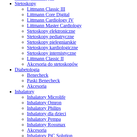
Stetoskopy
Littmann Classic III
Littmann Core Digital
Littmann Cardiology IV
Littmann Master Cardiology
Stetoskopy elektroniczne
Stetoskopy pediatryczne
Stetoskopy pielęgniarskie
Stetoskopy kardiologiczne
Stetoskopy internistyczne
Littmann Classic II
Akcesoria do stetoskopów
Diabetologia
Benecheck
Paski Benecheck
Akcesoria
Inhalatory
Inhalatory Microlife
Inhalatory Omron
Inhalatory Philips
Inhalatory dla dzieci
Inhalatory Pempa
Inhalatory Rossmax
Akcesoria
Inhalatory PiC Solution