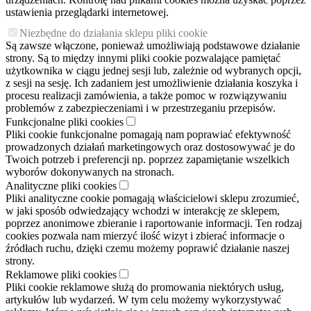
ustawienia przeglądarki internetowej.
Niezbędne do działania sklepu pliki cookie
Są zawsze włączone, ponieważ umożliwiają podstawowe działanie
strony. Są to między innymi pliki cookie pozwalające pamiętać
użytkownika w ciągu jednej sesji lub, zależnie od wybranych opcji,
z sesji na sesję. Ich zadaniem jest umożliwienie działania koszyka i
procesu realizacji zamówienia, a także pomoc w rozwiązywaniu
problemów z zabezpieczeniami i w przestrzeganiu przepisów.
Funkcjonalne pliki cookies
Pliki cookie funkcjonalne pomagają nam poprawiać efektywność
prowadzonych działań marketingowych oraz dostosowywać je do
Twoich potrzeb i preferencji np. poprzez zapamiętanie wszelkich
wyborów dokonywanych na stronach.
Analityczne pliki cookies
Pliki analityczne cookie pomagają właścicielowi sklepu zrozumieć,
w jaki sposób odwiedzający wchodzi w interakcję ze sklepem,
poprzez anonimowe zbieranie i raportowanie informacji. Ten rodzaj
cookies pozwala nam mierzyć ilość wizyt i zbierać informacje o
źródłach ruchu, dzięki czemu możemy poprawić działanie naszej
strony.
Reklamowe pliki cookies
Pliki cookie reklamowe służą do promowania niektórych usług,
artykułów lub wydarzeń. W tym celu możemy wykorzystywać