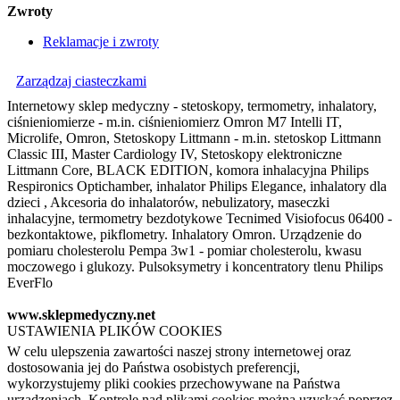
Zwroty
Reklamacje i zwroty
Zarządzaj ciasteczkami
Internetowy sklep medyczny - stetoskopy, termometry, inhalatory,
ciśnieniomierze - m.in. ciśnieniomierz Omron M7 Intelli IT,
Microlife, Omron, Stetoskopy Littmann - m.in. stetoskop Littmann
Classic III, Master Cardiology IV, Stetoskopy elektroniczne
Littmann Core, BLACK EDITION, komora inhalacyjna Philips
Respironics Optichamber, inhalator Philips Elegance, inhalatory dla
dzieci , Akcesoria do inhalatorów, nebulizatory, maseczki
inhalacyjne, termometry bezdotykowe Tecnimed Visiofocus 06400 -
bezkontaktowe, pikflometry. Inhalatory Omron. Urządzenie do
pomiaru cholesterolu Pempa 3w1 - pomiar cholesterolu, kwasu
moczowego i glukozy. Pulsoksymetry i koncentratory tlenu Philips
EverFlo
www.sklepmedyczny.net
USTAWIENIA PLIKÓW COOKIES
W celu ulepszenia zawartości naszej strony internetowej oraz
dostosowania jej do Państwa osobistych preferencji,
wykorzystujemy pliki cookies przechowywane na Państwa
urządzeniach. Kontrolę nad plikami cookies można uzyskać poprzez