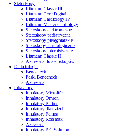
Stetoskopy
Littmann Classic III
Littmann Core Digital
Littmann Cardiology IV
Littmann Master Cardiology
Stetoskopy elektroniczne
Stetoskopy pediatryczne
Stetoskopy pielęgniarskie
Stetoskopy kardiologiczne
Stetoskopy internistyczne
Littmann Classic II
Akcesoria do stetoskopów
Diabetologia
Benecheck
Paski Benecheck
Akcesoria
Inhalatory
Inhalatory Microlife
Inhalatory Omron
Inhalatory Philips
Inhalatory dla dzieci
Inhalatory Pempa
Inhalatory Rossmax
Akcesoria
Inhalatory PiC Solution