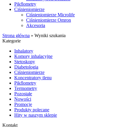
Pikflometry
Ciśnieniomierze
Ciśnieniomierze Microlife
Ciśnieniomierze Omron
Akcesoria
Strona główna
»
Wyniki szukania
Kategorie
Inhalatory
Komory inhalacyjne
Stetoskopy
Diabetologia
Ciśnieniomierze
Koncentratory tlenu
Pikflometry
Termometry
Pozostałe
Nowości
Promocje
Produkty polecane
Hity w naszym sklepie
Kontakt