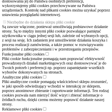
dostosowania jej do Państwa osobistych preferencji,
wykorzystujemy pliki cookies przechowywane na Państwa
urządzeniach. Kontrolę nad plikami cookies można uzyskać poprzez
ustawienia przeglądarki internetowej.
Niezbędne do działania sklepu pliki cookie
Są zawsze włączone, ponieważ umożliwiają podstawowe działanie
strony. Są to między innymi pliki cookie pozwalające pamiętać
użytkownika w ciągu jednej sesji lub, zależnie od wybranych opcji,
z sesji na sesję. Ich zadaniem jest umożliwienie działania koszyka i
procesu realizacji zamówienia, a także pomoc w rozwiązywaniu
problemów z zabezpieczeniami i w przestrzeganiu przepisów.
Funkcjonalne pliki cookies
Pliki cookie funkcjonalne pomagają nam poprawiać efektywność
prowadzonych działań marketingowych oraz dostosowywać je do
Twoich potrzeb i preferencji np. poprzez zapamiętanie wszelkich
wyborów dokonywanych na stronach.
Analityczne pliki cookies
Pliki analityczne cookie pomagają właścicielowi sklepu zrozumieć,
w jaki sposób odwiedzający wchodzi w interakcję ze sklepem,
poprzez anonimowe zbieranie i raportowanie informacji. Ten rodzaj
cookies pozwala nam mierzyć ilość wizyt i zbierać informacje o
źródłach ruchu, dzięki czemu możemy poprawić działanie naszej
strony.
Reklamowe pliki cookies