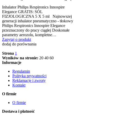
Inhalator Philips Respironics Innospire
Elegance GRATIS: SÓL
FIZJOLOGICZNA 5 X 5 ml Najnowszej
generacji inhalator pneumatyczno - tłokowy
Philips Respironics Innospire Elegance
przeznaczony do pracy ciągłej Doskonałe
parametry aerozolu, kompletne…
Zapytaj o produkt
dodaj do porównania
Strona
1
Wyników na stronie:
20
40
60
Informacje
Regulamin
Polityka prywatności
Reklamacje i zwroty
Kontakt
O firmie
O firmie
Dostawa i płatność