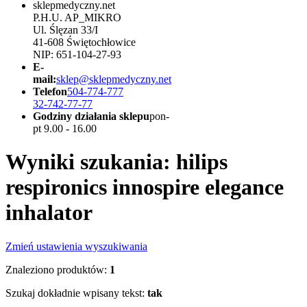
sklepmedyczny.net
P.H.U. AP_MIKRO
Ul. Ślęzan 33/I
41-608 Świętochłowice
NIP: 651-104-27-93
E-
mail:
sklep@sklepmedyczny.net
Telefon
504-774-777
32-742-77-77
Godziny działania sklepu
pon-
pt 9.00 - 16.00
Wyniki szukania: hilips
respironics innospire elegance
inhalator
Zmień ustawienia wyszukiwania
Znaleziono produktów:
1
Szukaj dokładnie wpisany tekst:
tak