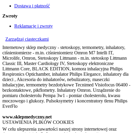
Dostawa i płatność
Zwroty
Reklamacje i zwroty
Zarządzaj ciasteczkami
Internetowy sklep medyczny - stetoskopy, termometry, inhalatory,
ciśnieniomierze - m.in. ciśnieniomierz Omron M7 Intelli IT,
Microlife, Omron, Stetoskopy Littmann - m.in. stetoskop Littmann
Classic III, Master Cardiology IV, Stetoskopy elektroniczne
Littmann Core, BLACK EDITION, komora inhalacyjna Philips
Respironics Optichamber, inhalator Philips Elegance, inhalatory dla
dzieci , Akcesoria do inhalatorów, nebulizatory, maseczki
inhalacyjne, termometry bezdotykowe Tecnimed Visiofocus 06400 -
bezkontaktowe, pikflometry. Inhalatory Omron. Urządzenie do
pomiaru cholesterolu Pempa 3w1 - pomiar cholesterolu, kwasu
moczowego i glukozy. Pulsoksymetry i koncentratory tlenu Philips
EverFlo
www.sklepmedyczny.net
USTAWIENIA PLIKÓW COOKIES
W celu ulepszenia zawartości naszej strony internetowej oraz