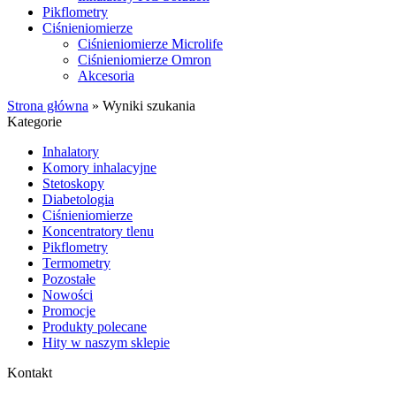
Pikflometry
Ciśnieniomierze
Ciśnieniomierze Microlife
Ciśnieniomierze Omron
Akcesoria
Strona główna
»
Wyniki szukania
Kategorie
Inhalatory
Komory inhalacyjne
Stetoskopy
Diabetologia
Ciśnieniomierze
Koncentratory tlenu
Pikflometry
Termometry
Pozostałe
Nowości
Promocje
Produkty polecane
Hity w naszym sklepie
Kontakt