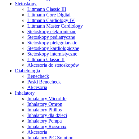
Stetoskopy
Littmann Classic III
Littmann Core Digital
Littmann Cardiology IV
Littmann Master Cardiology
Stetoskopy elektroniczne
Stetoskopy pediatryczne
Stetoskopy pielęgniarskie
Stetoskopy kardiologiczne
Stetoskopy internistyczne
Littmann Classic II
Akcesoria do stetoskopów
Diabetologia
Benecheck
Paski Benecheck
Akcesoria
Inhalatory
Inhalatory Microlife
Inhalatory Omron
Inhalatory Philips
Inhalatory dla dzieci
Inhalatory Pempa
Inhalatory Rossmax
Akcesoria
Inhalatory PiC Solution